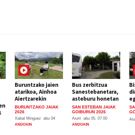
Buruntzako jaien
Bus zerbitzua
Bi
atarikoa, Ainhoa
Sanestebanetara,
di
Aiertzarekin
asteburu honetan
e
ien
BURUNTZAKO JAIAK
SAN ESTEBAN JAIAK
SA
k
2026
GOIBURUN 2026
GO
Xabat Minguez
abu 04
Aiurri
abu 05, 07:00
Aiu
ANDOAIN
ANDOAIN