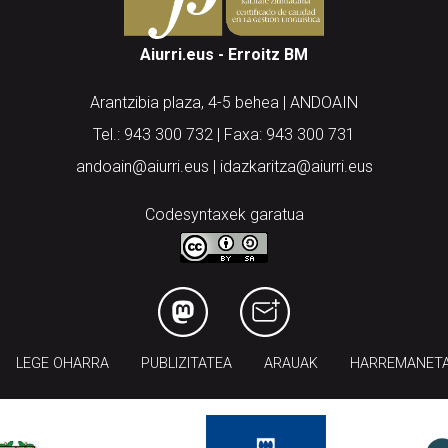
Aiurri.eus - Erroitz BM
Arantzibia plaza, 4-5 behea | ANDOAIN
Tel.: 943 300 732 | Faxa: 943 300 731
andoain@aiurri.eus | idazkaritza@aiurri.eus
Codesyntaxek garatua
LEGE OHARRA
PUBLIZITATEA
ARAUAK
HARREMANET