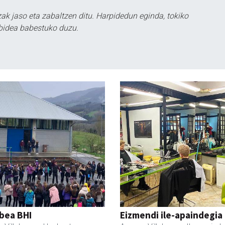
k jaso eta zabaltzen ditu. Harpidedun eginda, tokiko
bidea babestuko duzu.
bea BHI
Eizmendi ile-apaindegia