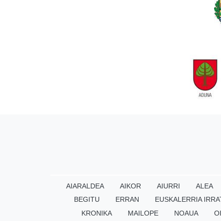
AIARALDEA
AIKOR
AIURRI
ALEA
BEGITU
ERRAN
EUSKALERRIA IRRA
KRONIKA
MAILOPE
NOAUA
O