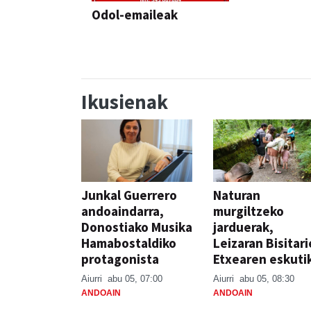
Odol-emaileak
Ikusienak
Junkal Guerrero
Naturan
andoaindarra,
murgiltzeko
Donostiako Musika
jarduerak,
Hamabostaldiko
Leizaran Bisitar
protagonista
Etxearen eskuti
Aiurri
abu 05, 07:00
Aiurri
abu 05, 08:30
ANDOAIN
ANDOAIN