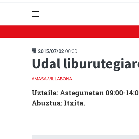
2015/07/02
00:00
Udal liburutegia
AMASA-VILLABONA
Uztaila:
Astegunetan 09:00-14:0
Abuztua
: Itxita.