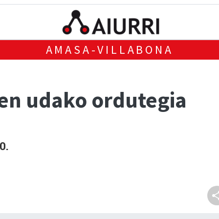
AMASA-VILLABONA
ren udako ordutegia
0.