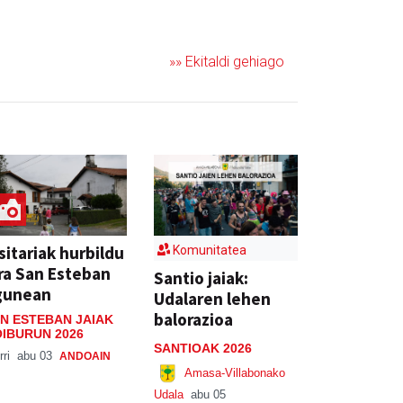
»» Ekitaldi gehiago
sitariak hurbildu
Komunitatea
ra San Esteban
Santio jaiak:
gunean
Udalaren lehen
balorazioa
N ESTEBAN JAIAK
IBURUN 2026
SANTIOAK 2026
rri
abu 03
ANDOAIN
Amasa-Villabonako
Udala
abu 05