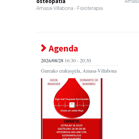
osteopatia
Amasa
Amasa-Villabona
- Fisioterapia
Agenda
2026/08/28
16:30 - 20:30
Gureako erakusgela, Amasa-Villabona