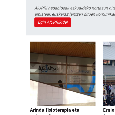
AIURRI hedabideak eskualdeko nortasun hitza
albisteak euskaraz lantzen dituen komunika
Egin AIURRIkide!
Arindu fisioterapia eta
Ernio