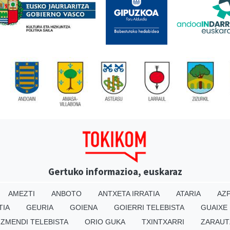
Gertuko informazioa, euskaraz
AMEZTI
ANBOTO
ANTXETA IRRATIA
ATARIA
AZP
TIA
GEURIA
GOIENA
GOIERRI TELEBISTA
GUAIXE
IZMENDI TELEBISTA
ORIO GUKA
TXINTXARRI
ZARAUT