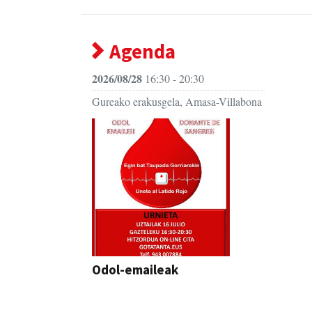
Agenda
2026/08/28
16:30 - 20:30
Gureako erakusgela, Amasa-Villabona
Odol-emaileak