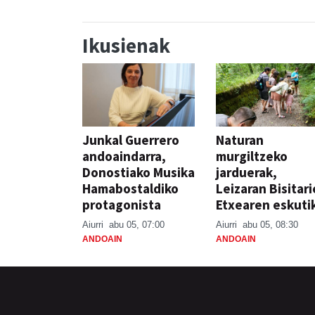
Ikusienak
Junkal Guerrero
Naturan
andoaindarra,
murgiltzeko
Donostiako Musika
jarduerak,
Hamabostaldiko
Leizaran Bisitar
protagonista
Etxearen eskuti
Aiurri
abu 05, 07:00
Aiurri
abu 05, 08:30
ANDOAIN
ANDOAIN