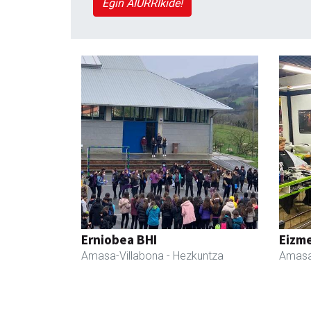
Egin AIURRIkide!
Erniobea BHI
Eizme
Amasa-Villabona
- Hezkuntza
Amasa