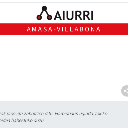
AMASA-VILLABONA
k jaso eta zabaltzen ditu. Harpidedun eginda, tokiko
bidea babestuko duzu.