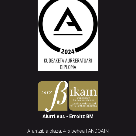
Aiurri.eus - Erroitz BM
Arantzibia plaza, 4-5 behea | ANDOAIN