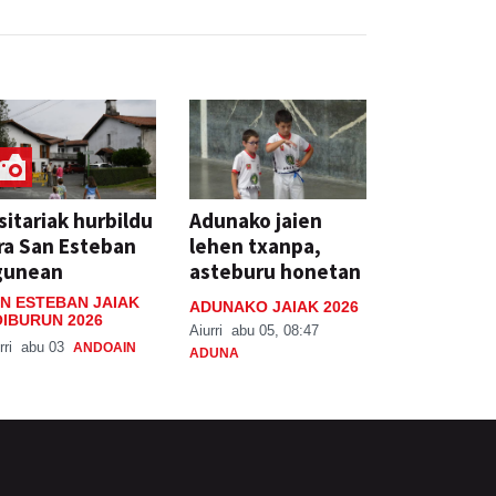
sitariak hurbildu
Adunako jaien
ra San Esteban
lehen txanpa,
gunean
asteburu honetan
N ESTEBAN JAIAK
ADUNAKO JAIAK 2026
IBURUN 2026
Aiurri
abu 05, 08:47
rri
abu 03
ANDOAIN
ADUNA