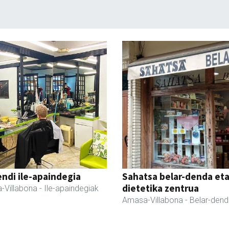
ndi ile-apaindegia
Sahatsa belar-denda et
dietetika zentrua
-Villabona
- Ile-apaindegiak
Amasa-Villabona
- Belar-den