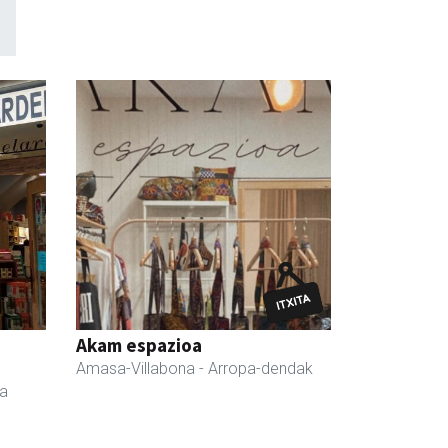
a
Akam espazioa
Amasa-Villabona
- Arropa-dendak
da