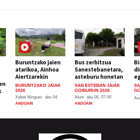
Buruntzako jaien
Bus zerbitzua
Bi
atarikoa, Ainhoa
Sanestebanetara,
di
Aiertzarekin
asteburu honetan
e
ien
BURUNTZAKO JAIAK
SAN ESTEBAN JAIAK
SA
k
2026
GOIBURUN 2026
GO
Xabat Minguez
abu 04
Aiurri
abu 05, 07:00
Aiu
ANDOAIN
ANDOAIN