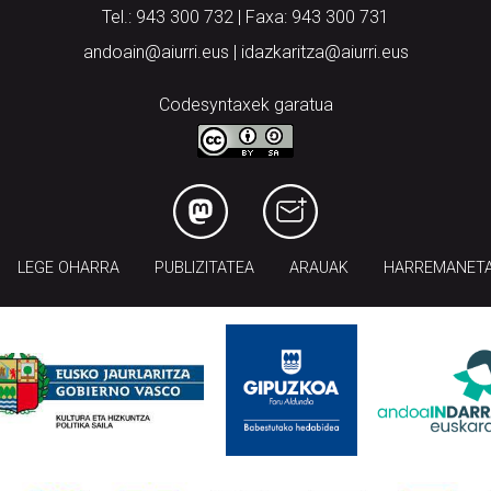
Tel.: 943 300 732 | Faxa: 943 300 731
andoain@aiurri.eus | idazkaritza@aiurri.eus
Codesyntaxek garatua
LEGE OHARRA
PUBLIZITATEA
ARAUAK
HARREMANET