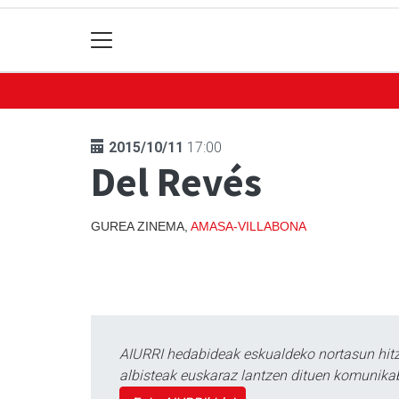
2015/10/11
17:00
Del Revés
GUREA ZINEMA,
AMASA-VILLABONA
AIURRI hedabideak eskualdeko nortasun hitza
albisteak euskaraz lantzen dituen komunika