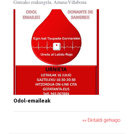
Gureako erakusgela, Amasa-Villabona
Odol-emaileak
»» Ekitaldi gehiago