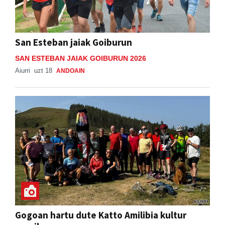
San Esteban jaiak Goiburun
SAN ESTEBAN JAIAK GOIBURUN 2026
Aiurri
uzt 18
ANDOAIN
Gogoan hartu dute Katto Amilibia kultur