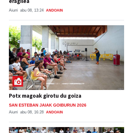
eragilea
Aiurri
abu 08, 13:24
ANDOAIN
Potx magoak girotu du goiza
SAN ESTEBAN JAIAK GOIBURUN 2026
Aiurri
abu 08, 16:28
ANDOAIN