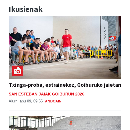
Ikusienak
Txinga-proba, estrainekoz, Goiburuko jaietan
SAN ESTEBAN JAIAK GOIBURUN 2026
Aiurri
abu 09, 09:55
ANDOAIN