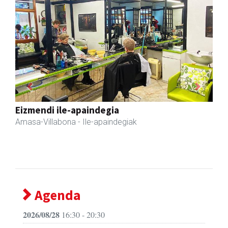
Previous
Next
Akam espazioa
Amasa-Villabona
- Arropa-dendak
Agenda
2026/08/28
16:30 - 20:30