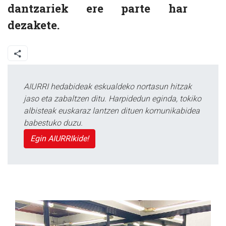
dantzariek ere parte har
dezakete.
AIURRI hedabideak eskualdeko nortasun hitzak
jaso eta zabaltzen ditu. Harpidedun eginda, tokiko
albisteak euskaraz lantzen dituen komunikabidea
babestuko duzu.
Egin AIURRIkide!