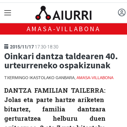
AMASA-VILLABONA
2015/11/17
17:30-18:30
Oinkari dantza taldearen 40.
urteurreneko ospakizunak
TXERMINGO IKASTOLAKO GANBARA,
AMASA-VILLABONA
DANTZA FAMILIAN TAILERRA:
Jolas eta parte hartze ariketen
bitartez, familia dantzara
gerturatzea helburu duen