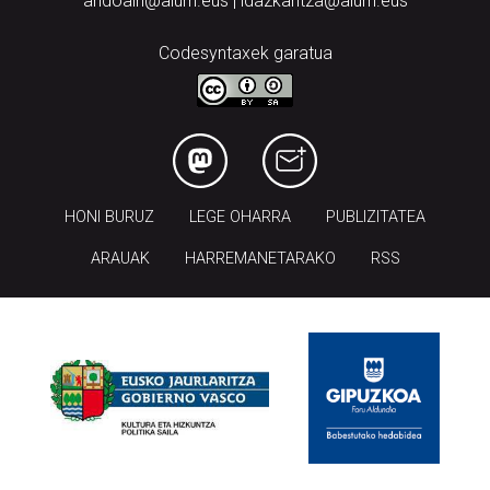
andoain@aiurri.eus | idazkaritza@aiurri.eus
Codesyntaxek garatua
HONI BURUZ
LEGE OHARRA
PUBLIZITATEA
ARAUAK
HARREMANETARAKO
RSS