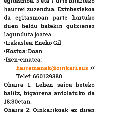
egitasmoa. 3 eta 7 urte bitarteko
haurrei zuzendua. Ezinbestekoa
da egitasmoan parte hartuko
duen heldu batekin gutxienez
lagunduta joatea.
•
Irakaslea: Eneko Gil
•
Kostua: Doan
•
Izen-ematea:
harremanak@oinkari.eus
//
Telef: 660139380
Oharra 1:
Lehen saioa beteko
balitz, bigarrena antolatuko da
18:30etan.
Oharra 2:
Oinkarikoak ez diren