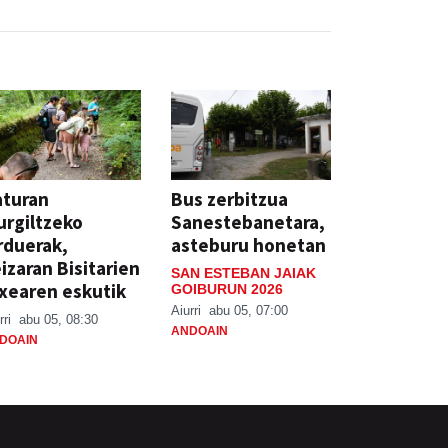
aturan
Bus zerbitzua
rgiltzeko
Sanestebanetara,
rduerak,
asteburu honetan
izaran Bisitarien
SAN ESTEBAN JAIAK
xearen eskutik
GOIBURUN 2026
Aiurri
abu 05, 07:00
rri
abu 05, 08:30
ANDOAIN
DOAIN