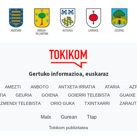
Gertuko informazioa, euskaraz
AMEZTI
ANBOTO
ANTXETA IRRATIA
ATARIA
AZP
TIA
GEURIA
GOIENA
GOIERRI TELEBISTA
GUAIXE
IZMENDI TELEBISTA
ORIO GUKA
TXINTXARRI
ZARAUT
Matx
Gurean
Ttap
Tokikom publizitatea
v16.25.0