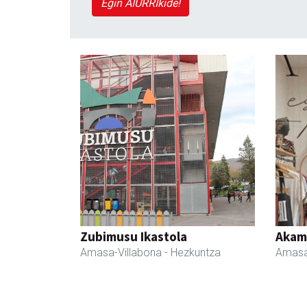
Egin AIURRIkide!
Zubimusu Ikastola
Akam
Amasa-Villabona
- Hezkuntza
Amasa