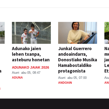
Adunako jaien
Junkal Guerrero
N
lehen txanpa,
andoaindarra,
mu
asteburu honetan
Donostiako Musika
ja
Hamabostaldiko
Le
ADUNAKO JAIAK 2026
a
protagonista
Et
Aiurri
abu 05, 08:47
ADUNA
Aiurri
abu 05, 07:00
Aiu
ANDOAIN
AN
N