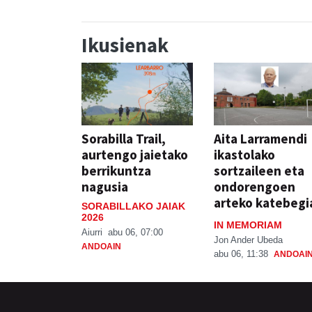
Ikusienak
Sorabilla Trail,
Aita Larramendi
aurtengo jaietako
ikastolako
berrikuntza
sortzaileen eta
nagusia
ondorengoen
arteko katebegi
SORABILLAKO JAIAK
2026
IN MEMORIAM
Aiurri
abu 06, 07:00
Jon Ander Ubeda
ANDOAIN
abu 06, 11:38
ANDOAI