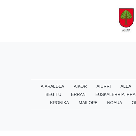
AIARALDEA
AIKOR
AIURRI
ALEA
BEGITU
ERRAN
EUSKALERRIA IRRA
KRONIKA
MAILOPE
NOAUA
O