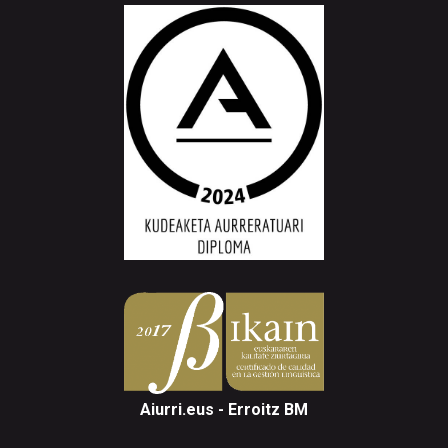
Aiurri.eus - Erroitz BM