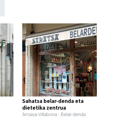
Sahatsa belar-denda eta
dietetika zentrua
Amasa-Villabona
- Belar-denda