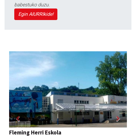
babestuko duzu.
Egin AIURRIkide!
Previous
Next
Iraola aholku