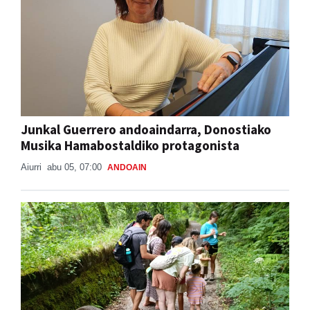
Junkal Guerrero andoaindarra, Donostiako
Musika Hamabostaldiko protagonista
Aiurri
abu 05, 07:00
ANDOAIN