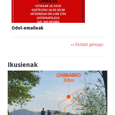
Odol-emaileak
»» Ekitaldi gehiago
Ikusienak