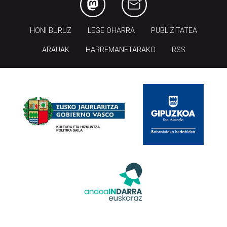
HONI BURUZ
LEGE OHARRA
PUBLIZITATEA
ARAUAK
HARREMANETARAKO
RSS