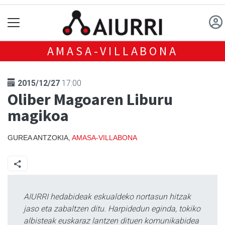
AMASA-VILLABONA
2015/12/27
17:00
Oliber Magoaren Liburu
magikoa
GUREA ANTZOKIA,
AMASA-VILLABONA
AIURRI hedabideak eskualdeko nortasun hitzak
jaso eta zabaltzen ditu. Harpidedun eginda, tokiko
albisteak euskaraz lantzen dituen komunikabidea