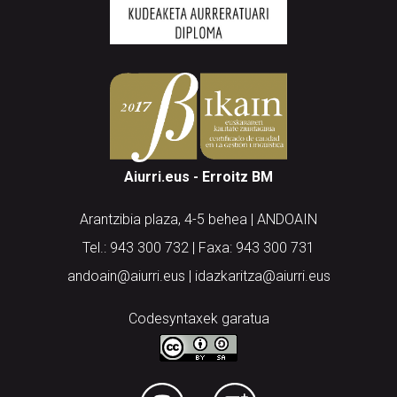
Aiurri.eus - Erroitz BM
Arantzibia plaza, 4-5 behea | ANDOAIN
Tel.: 943 300 732 | Faxa: 943 300 731
andoain@aiurri.eus | idazkaritza@aiurri.eus
Codesyntaxek garatua