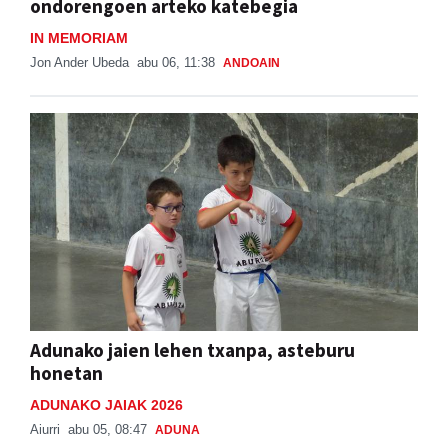
ondorengoen arteko katebegia
IN MEMORIAM
Jon Ander Ubeda
abu 06, 11:38
ANDOAIN
Adunako jaien lehen txanpa, asteburu
honetan
ADUNAKO JAIAK 2026
Aiurri
abu 05, 08:47
ADUNA