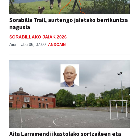
Sorabilla Trail, aurtengo jaietako berrikuntza
nagusia
SORABILLAKO JAIAK 2026
Aiurri
abu 06, 07:00
ANDOAIN
Aita Larramendi ikastolako sortzaileen eta