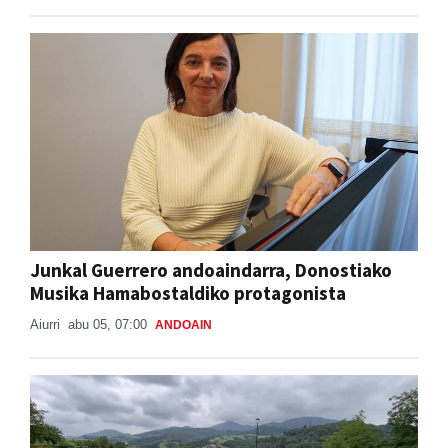
Junkal Guerrero andoaindarra, Donostiako
Musika Hamabostaldiko protagonista
Aiurri
abu 05, 07:00
ANDOAIN