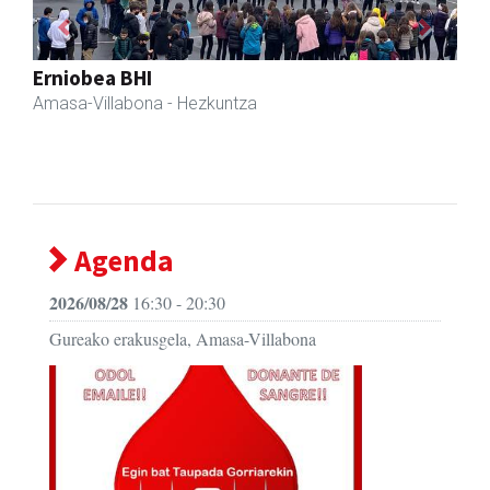
Previous
Next
Amane
Amasa-Villabona
- Arropa-dendak
Agenda
2026/08/28
16:30 - 20:30
Gureako erakusgela, Amasa-Villabona