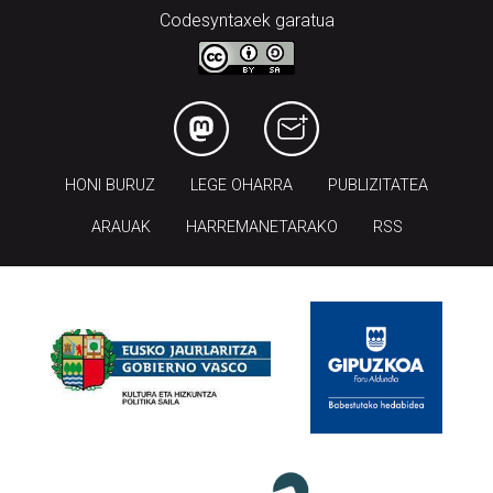
Codesyntaxek garatua
HONI BURUZ
LEGE OHARRA
PUBLIZITATEA
ARAUAK
HARREMANETARAKO
RSS