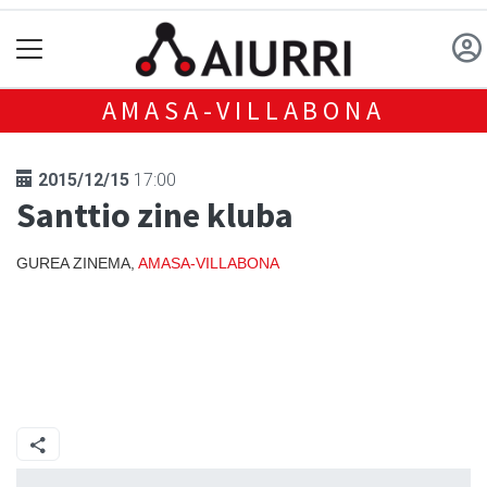
AMASA-VILLABONA
2015/12/15
17:00
Santtio zine kluba
GUREA ZINEMA,
AMASA-VILLABONA