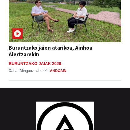
Buruntzako jaien atarikoa, Ainhoa
Aiertzarekin
BURUNTZAKO JAIAK 2026
Xabat Minguez
abu 04
ANDOAIN