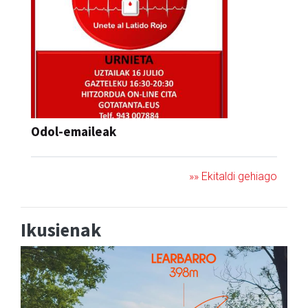
Odol-emaileak
»» Ekitaldi gehiago
Ikusienak