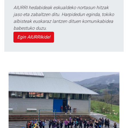
AIURRI hedabideak eskualdeko nortasun hitzak
jaso eta zabaltzen ditu. Harpidedun eginda, tokiko
albisteak euskaraz lantzen dituen komunikabidea
babestuko duzu.
Egin AIURRIkide!