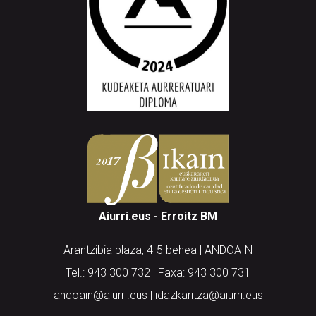
Aiurri.eus - Erroitz BM
Arantzibia plaza, 4-5 behea | ANDOAIN
Tel.: 943 300 732 | Faxa: 943 300 731
andoain@aiurri.eus | idazkaritza@aiurri.eus