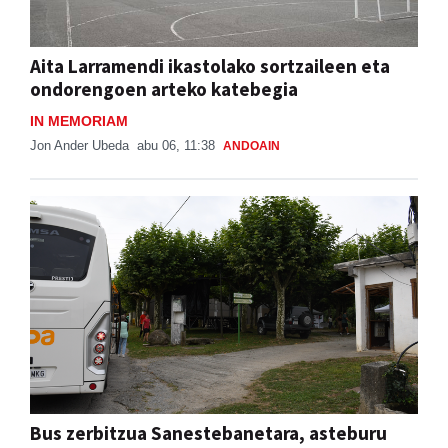
Aita Larramendi ikastolako sortzaileen eta
ondorengoen arteko katebegia
IN MEMORIAM
Jon Ander Ubeda
abu 06, 11:38
ANDOAIN
Bus zerbitzua Sanestebanetara, asteburu