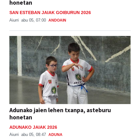
honetan
SAN ESTEBAN JAIAK GOIBURUN 2026
Aiurri
abu 05, 07:00
ANDOAIN
Adunako jaien lehen txanpa, asteburu
honetan
ADUNAKO JAIAK 2026
Aiurri
abu 05, 08:47
ADUNA