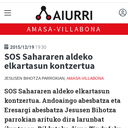
AMASA-VILLABONA
2015/12/19
19:30
SOS Sahararen aldeko
elkartasun kontzertua
JESUSEN BIHOTZA PARROKIAN,
AMASA-VILLABONA
SOS Sahararen aldeko elkartasun
kontzertua. Andoaingo abesbatza eta
Eresargi abesbatza Jesusen Bihotza
parrokian arituko dira larunbat