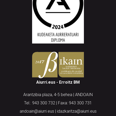
Aiurri.eus - Erroitz BM
Arantzibia plaza, 4-5 behea | ANDOAIN
Tel.: 943 300 732 | Faxa: 943 300 731
andoain@aiurri.eus | idazkaritza@aiurri.eus