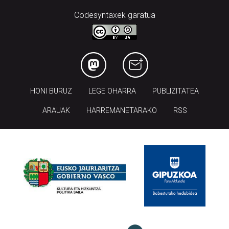
Codesyntaxek garatua
HONI BURUZ
LEGE OHARRA
PUBLIZITATEA
ARAUAK
HARREMANETARAKO
RSS