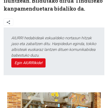
iluntzean. Bildutako dirua Tindufeko
kanpamenduetara bidaliko da.
AIURRI hedabideak eskualdeko nortasun hitzak
jaso eta zabaltzen ditu. Harpidedun eginda, tokiko
albisteak euskaraz lantzen dituen komunikabidea
babestuko duzu.
Egin AIURRIkide!