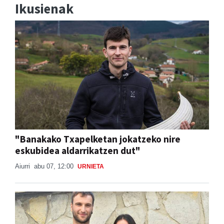
Ikusienak
"Banakako Txapelketan jokatzeko nire
eskubidea aldarrikatzen dut"
Aiurri
abu 07, 12:00
URNIETA