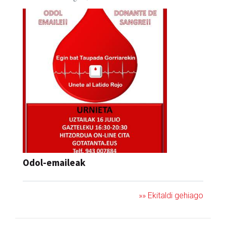
Odol-emaileak
»» Ekitaldi gehiago