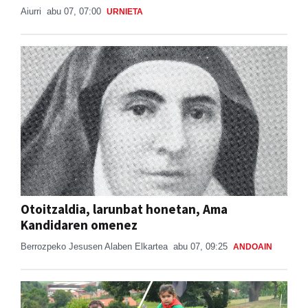
Aiurri
abu 07, 07:00
URNIETA
Otoitzaldia, larunbat honetan, Ama
Kandidaren omenez
Berrozpeko Jesusen Alaben Elkartea
abu 07, 09:25
ANDOAIN