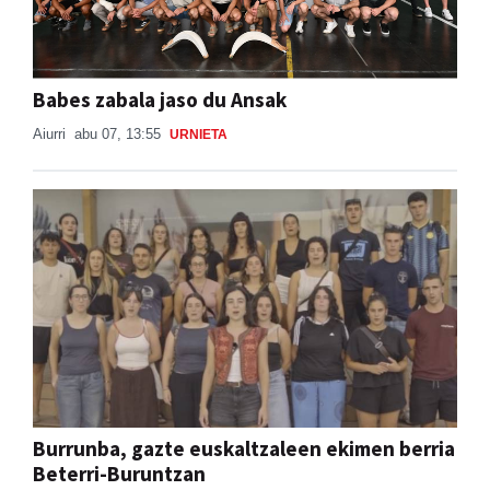
Babes zabala jaso du Ansak
Aiurri
abu 07, 13:55
URNIETA
Burrunba, gazte euskaltzaleen ekimen berria
Beterri-Buruntzan