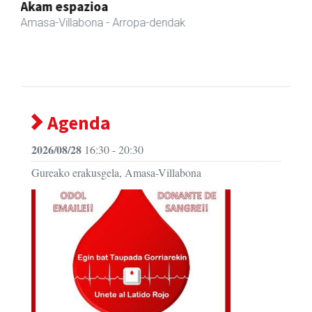
Fleming Herri Eskola
Amasa-Villabona
- Hezkuntza
Agenda
2026/08/28
16:30 - 20:30
Gureako erakusgela, Amasa-Villabona