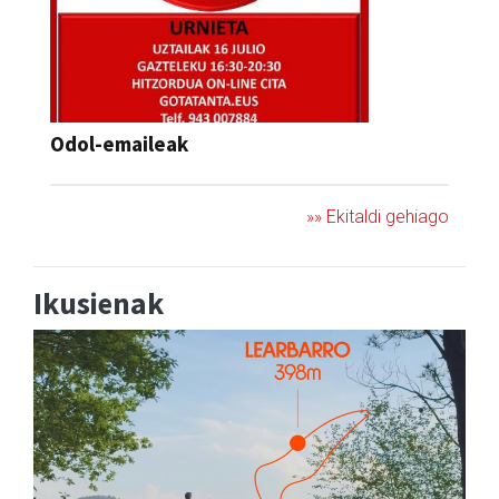
Odol-emaileak
»» Ekitaldi gehiago
Ikusienak