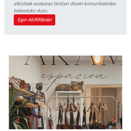
albisteak euskaraz lantzen dituen komunikabidea
babestuko duzu.
Egin AIURRIkide!
Previous
Next