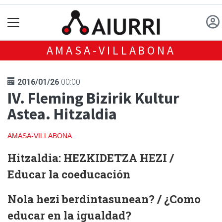
AMASA-VILLABONA
2016/01/26
00:00
IV. Fleming Bizirik Kultur
Astea. Hitzaldia
AMASA-VILLABONA
Hitzaldia:
HEZKIDETZA HEZI
/
Educar la coeducación
Nola hezi berdintasunean? / ¿Como
educar en la igualdad?