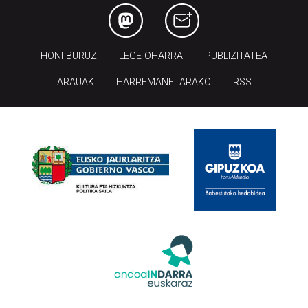
HONI BURUZ
LEGE OHARRA
PUBLIZITATEA
ARAUAK
HARREMANETARAKO
RSS