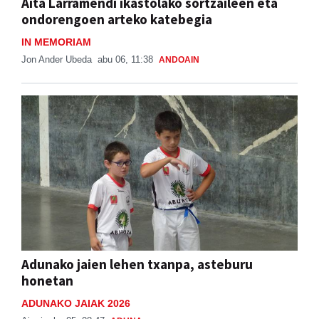
Aita Larramendi ikastolako sortzaileen eta
ondorengoen arteko katebegia
IN MEMORIAM
Jon Ander Ubeda
abu 06, 11:38
ANDOAIN
Adunako jaien lehen txanpa, asteburu
honetan
ADUNAKO JAIAK 2026