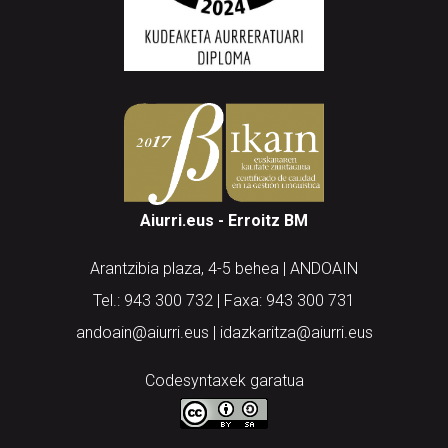
Aiurri.eus - Erroitz BM
Arantzibia plaza, 4-5 behea | ANDOAIN
Tel.: 943 300 732 | Faxa: 943 300 731
andoain@aiurri.eus | idazkaritza@aiurri.eus
Codesyntaxek garatua