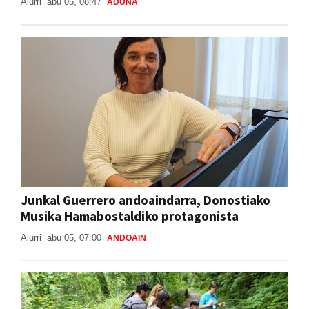
Aiurri
abu 05, 08:47
ADUNA
Junkal Guerrero andoaindarra, Donostiako
Musika Hamabostaldiko protagonista
Aiurri
abu 05, 07:00
ANDOAIN