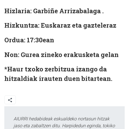
Hizlaria:
Garbiñe Arrizabalaga .
Hizkuntza:
Euskaraz eta gazteleraz
Ordua:
17:30ean
Non:
Gurea zineko erakusketa gelan
*Haur txoko zerbitzua izango da
hitzaldiak irauten duen bitartean.
AIURRI hedabideak eskualdeko nortasun hitzak
jaso eta zabaltzen ditu. Harpidedun eginda, tokiko