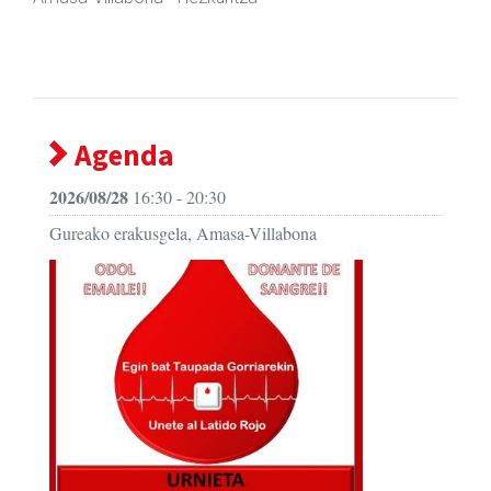
Agenda
2026/08/28
16:30 - 20:30
Gureako erakusgela, Amasa-Villabona