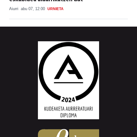
Aiurri
abu 07, 12:00
URNIETA