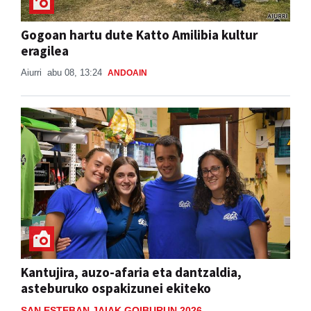
Gogoan hartu dute Katto Amilibia kultur
eragilea
Aiurri
abu 08, 13:24
ANDOAIN
Kantujira, auzo-afaria eta dantzaldia,
asteburuko ospakizunei ekiteko
SAN ESTEBAN JAIAK GOIBURUN 2026