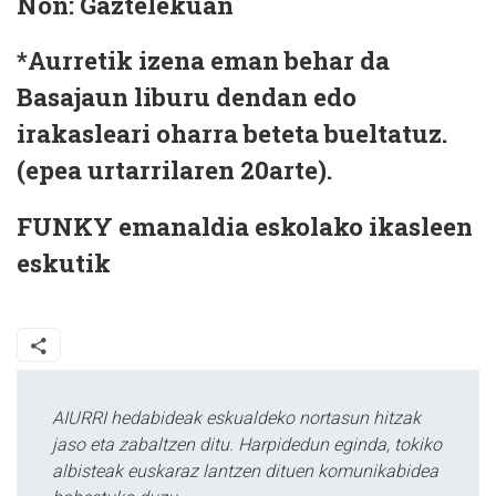
Non:
Gaztelekuan
*Aurretik izena eman behar da
Basajaun liburu dendan edo
irakasleari oharra beteta bueltatuz.
(epea urtarrilaren 20arte).
FUNKY emanaldia
eskolako ikasleen
eskutik
AIURRI hedabideak eskualdeko nortasun hitzak
jaso eta zabaltzen ditu. Harpidedun eginda, tokiko
albisteak euskaraz lantzen dituen komunikabidea