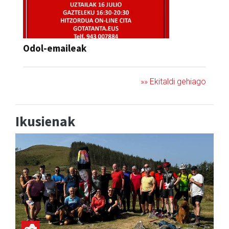
Odol-emaileak
»» Ekitaldi gehiago
Ikusienak