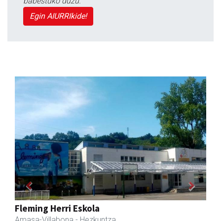
babestuko duzu.
Egin AIURRIkide!
Previous
Next
Akam espazioa
Amasa-Villabona
- Arropa-dendak