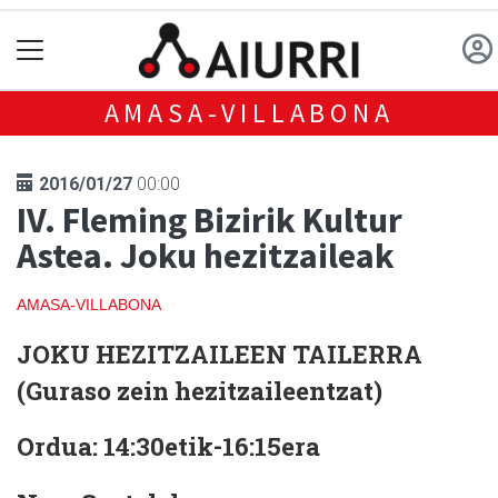
AMASA-VILLABONA
2016/01/27
00:00
IV. Fleming Bizirik Kultur
Astea. Joku hezitzaileak
AMASA-VILLABONA
JOKU HEZITZAILEEN TAILERRA
(Guraso zein hezitzaileentzat)
Ordua:
14:30etik-16:15era