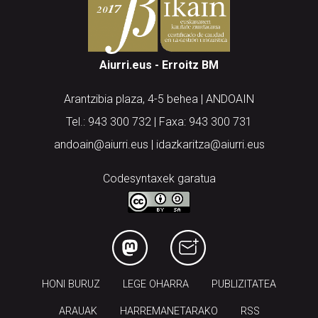
Aiurri.eus - Erroitz BM
Arantzibia plaza, 4-5 behea | ANDOAIN
Tel.: 943 300 732 | Faxa: 943 300 731
andoain@aiurri.eus | idazkaritza@aiurri.eus
Codesyntaxek garatua
HONI BURUZ
LEGE OHARRA
PUBLIZITATEA
ARAUAK
HARREMANETARAKO
RSS