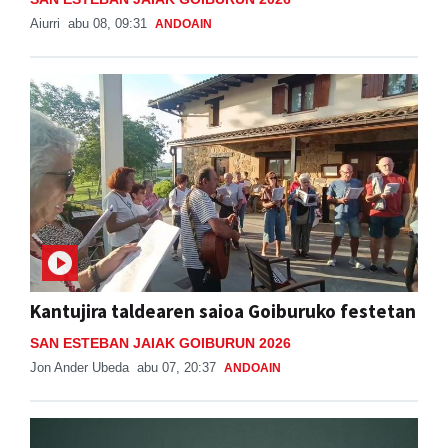
Aiurri
abu 08, 09:31
ANDOAIN
Kantujira taldearen saioa Goiburuko festetan
SAN ESTEBAN JAIAK GOIBURUN 2026
Jon Ander Ubeda
abu 07, 20:37
ANDOAIN