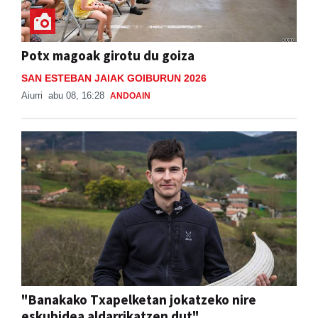
Potx magoak girotu du goiza
SAN ESTEBAN JAIAK GOIBURUN 2026
Aiurri
abu 08, 16:28
ANDOAIN
"Banakako Txapelketan jokatzeko nire
eskubidea aldarrikatzen dut"