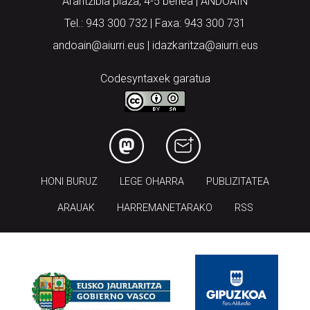
Arantzibia plaza, 4-5 behea | ANDOAIN
Tel.: 943 300 732 | Faxa: 943 300 731
andoain@aiurri.eus | idazkaritza@aiurri.eus
Codesyntaxek garatua
HONI BURUZ
LEGE OHARRA
PUBLIZITATEA
ARAUAK
HARREMANETARAKO
RSS