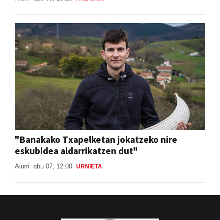
"Banakako Txapelketan jokatzeko nire
eskubidea aldarrikatzen dut"
Aiurri
abu 07, 12:00
URNIETA