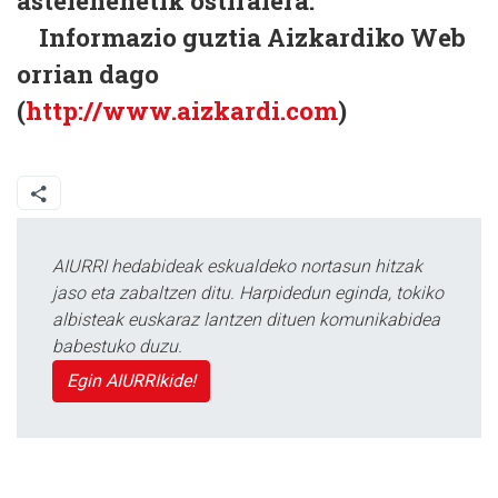
astelehenetik ostiralera.
Informazio guztia Aizkardiko Web
orrian dago
(
http://www.aizkardi.com
)
AIURRI hedabideak eskualdeko nortasun hitzak
jaso eta zabaltzen ditu. Harpidedun eginda, tokiko
albisteak euskaraz lantzen dituen komunikabidea
babestuko duzu.
Egin AIURRIkide!