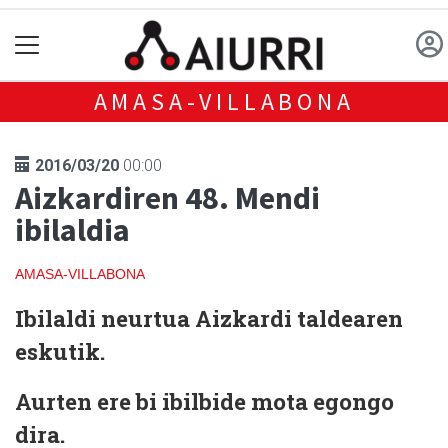
AMASA-VILLABONA
2016/03/20
00:00
Aizkardiren 48. Mendi
ibilaldia
AMASA-VILLABONA
Ibilaldi neurtua Aizkardi taldearen
eskutik.
Aurten ere bi ibilbide mota egongo
dira.