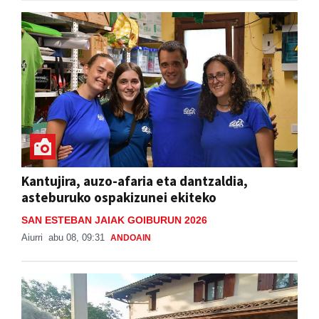
Kantujira, auzo-afaria eta dantzaldia,
asteburuko ospakizunei ekiteko
SAN ESTEBAN JAIAK GOIBURUN 2026
Aiurri
abu 08, 09:31
ANDOAIN