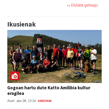
»» Ekitaldi gehiago
Ikusienak
Gogoan hartu dute Katto Amilibia kultur
eragilea
Aiurri
abu 08, 13:24
ANDOAIN