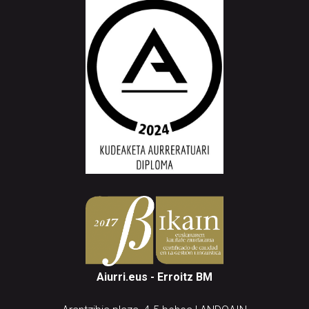
Aiurri.eus - Erroitz BM