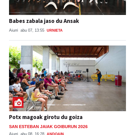
Babes zabala jaso du Ansak
Aiurri
abu 07, 13:55
URNIETA
Potx magoak girotu du goiza
SAN ESTEBAN JAIAK GOIBURUN 2026
Aiurri
abu 08, 16:28
ANDOAIN