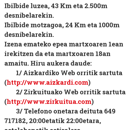
Ibilbide luzea, 43 Km eta 2.500m
desnibelarekin.
Ibilbide motzagoa, 24 Km eta 1000m
desnibelarekin.
Izena emateko epea martxoaren 1ean
irekitzen da eta martxoaren 18an
amaitu. Hiru aukera daude:
1/ Aizkardiko Web orritik sartuta
(
http://www.aizkardi.com
)
2/ Zirkuituako Web orritik sartuta
(
http://www.zirkuitua.com
)
3/ Telefono onetara deituta 649
717182, 20:00etatik 22:00etara,