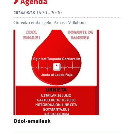
Agenda
2026/08/28
16:30 - 20:30
Gureako erakusgela, Amasa-Villabona
Odol-emaileak