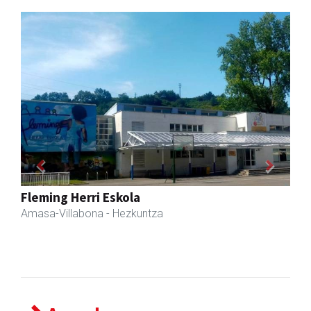
Previous
Next
Zubimusu Ikastola
Amasa-Villabona
- Hezkuntza