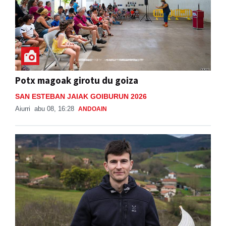
Potx magoak girotu du goiza
SAN ESTEBAN JAIAK GOIBURUN 2026
Aiurri
abu 08, 16:28
ANDOAIN