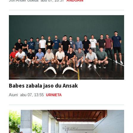
Jon Ander Ubeda
abu 07, 20:37
ANDOAIN
Babes zabala jaso du Ansak
Aiurri
abu 07, 13:55
URNIETA