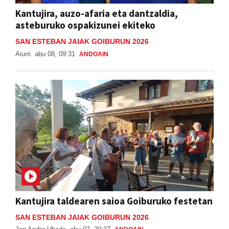
Kantujira, auzo-afaria eta dantzaldia,
asteburuko ospakizunei ekiteko
SAN ESTEBAN JAIAK GOIBURUN 2026
Aiurri
abu 08, 09:31
ANDOAIN
Kantujira taldearen saioa Goiburuko festetan
SAN ESTEBAN JAIAK GOIBURUN 2026