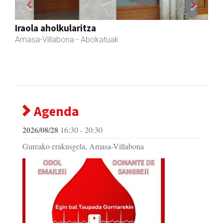
Previous
Next
Eizmendi anaiak
Amasa-Villabona
- Armategia
Agenda
2026/08/28
16:30 - 20:30
Gureako erakusgela, Amasa-Villabona