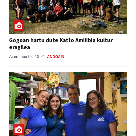
Gogoan hartu dute Katto Amilibia kultur
eragilea
Aiurri
abu 08, 13:24
ANDOAIN