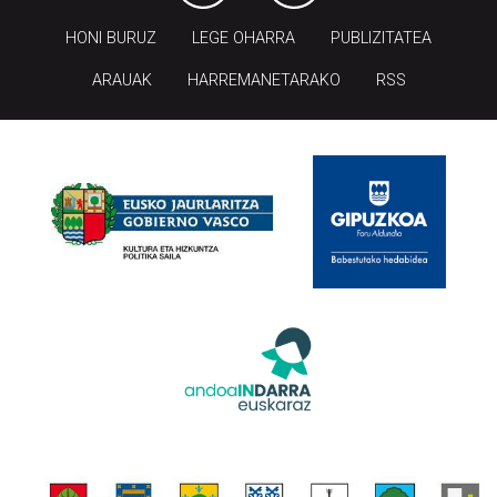
HONI BURUZ
LEGE OHARRA
PUBLIZITATEA
ARAUAK
HARREMANETARAKO
RSS