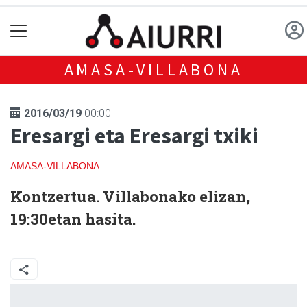
AMASA-VILLABONA
2016/03/19
00:00
Eresargi eta Eresargi txiki
AMASA-VILLABONA
Kontzertua. Villabonako elizan,
19:30etan hasita.