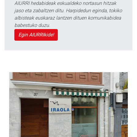
AIURRI hedabideak eskualdeko nortasun hitzak
jaso eta zabaltzen ditu. Harpidedun eginda, tokiko
albisteak euskaraz lantzen dituen komunikabidea
babestuko duzu.
Egin AIURRIkide!