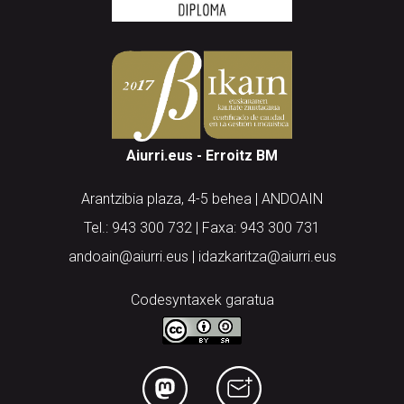
Aiurri.eus - Erroitz BM
Arantzibia plaza, 4-5 behea | ANDOAIN
Tel.: 943 300 732 | Faxa: 943 300 731
andoain@aiurri.eus | idazkaritza@aiurri.eus
Codesyntaxek garatua