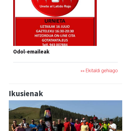
Odol-emaileak
»» Ekitaldi gehiago
Ikusienak