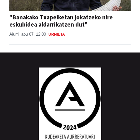
"Banakako Txapelketan jokatzeko nire
eskubidea aldarrikatzen dut"
Aiurri
abu 07, 12:00
URNIETA