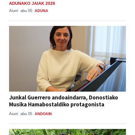
ADUNAKO JAIAK 2026
Aiurri
abu 05
ADUNA
Junkal Guerrero andoaindarra, Donostiako
Musika Hamabostaldiko protagonista
Aiurri
abu 05
ANDOAIN