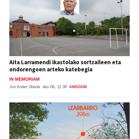
Aita Larramendi ikastolako sortzaileen eta
ondorengoen arteko katebegia
IN MEMORIAM
Jon Ander Ubeda
abu 06, 11:38
ANDOAIN