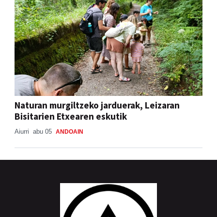
Naturan murgiltzeko jarduerak, Leizaran
Bisitarien Etxearen eskutik
Aiurri
abu 05
ANDOAIN