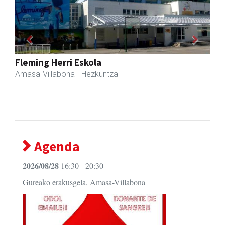
Previous
Next
Zubimusu Ikastola
Amasa-Villabona
- Hezkuntza
Agenda
2026/08/28
16:30 - 20:30
Gureako erakusgela, Amasa-Villabona