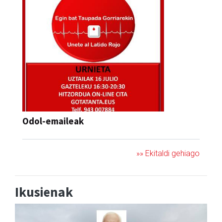
Odol-emaileak
»» Ekitaldi gehiago
Ikusienak