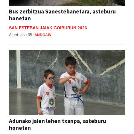
Bus zerbitzua Sanestebanetara, asteburu
honetan
SAN ESTEBAN JAIAK GOIBURUN 2026
Aiurri
abu 05
ANDOAIN
Adunako jaien lehen txanpa, asteburu
honetan