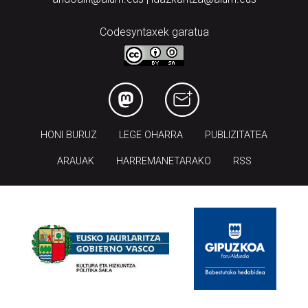
Codesyntaxek garatua
HONI BURUZ
LEGE OHARRA
PUBLIZITATEA
ARAUAK
HARREMANETARAKO
RSS