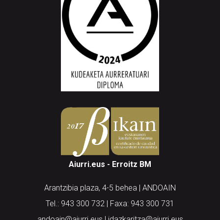
Aiurri.eus - Erroitz BM
Arantzibia plaza, 4-5 behea | ANDOAIN
Tel.: 943 300 732 | Faxa: 943 300 731
andoain@aiurri.eus | idazkaritza@aiurri.eus