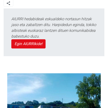
AIURRI hedabideak eskualdeko nortasun hitzak
jaso eta zabaltzen ditu. Harpidedun eginda, tokiko
albisteak euskaraz lantzen dituen komunikabidea
babestuko duzu.
Egin AIURRIkide!