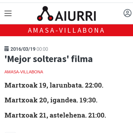
AMASA-VILLABONA
2016/03/19
00:00
'Mejor solteras' filma
AMASA-VILLABONA
Martxoak 19, larunbata. 22:00.
Martxoak 20, igandea. 19:30.
Martxoak 21, astelehena. 21:00.