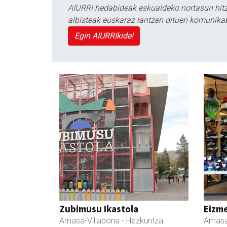
AIURRI hedabideak eskualdeko nortasun hitza
albisteak euskaraz lantzen dituen komunika
Egin AIURRIkide!
Zubimusu Ikastola
Eizme
Amasa-Villabona
- Hezkuntza
Amasa