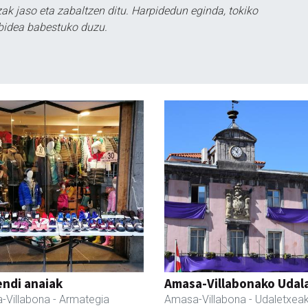
k jaso eta zabaltzen ditu. Harpidedun eginda, tokiko
bidea babestuko duzu.
ndi anaiak
Amasa-Villabonako Udal
-Villabona
- Armategia
Amasa-Villabona
- Udaletxea