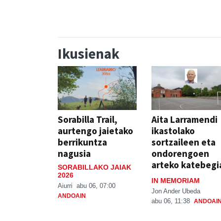
Ikusienak
Sorabilla Trail,
Aita Larramendi
aurtengo jaietako
ikastolako
berrikuntza
sortzaileen eta
nagusia
ondorengoen
arteko katebegi
SORABILLAKO JAIAK
2026
IN MEMORIAM
Aiurri
abu 06, 07:00
Jon Ander Ubeda
ANDOAIN
abu 06, 11:38
ANDOAI