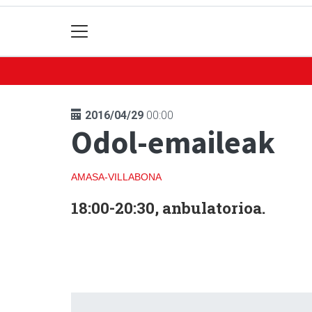
2016/04/29
00:00
Odol-emaileak
AMASA-VILLABONA
18:00-20:30, anbulatorioa.