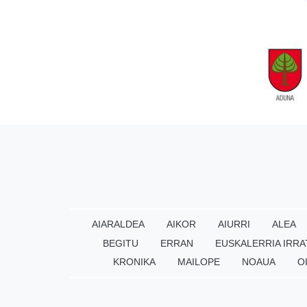
AIARALDEA
AIKOR
AIURRI
ALEA
BEGITU
ERRAN
EUSKALERRIA IRRA
KRONIKA
MAILOPE
NOAUA
O