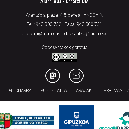
Aiurri.eus - Erroitz BM
Arantzibia plaza, 4-5 behea | ANDOAIN
Tel.: 943 300 732 | Faxa: 943 300 731
andoain@aiurri.eus | idazkaritza@aiurri.eus
Codesyntaxek garatua
LEGE OHARRA
PUBLIZITATEA
ARAUAK
HARREMANET