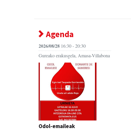
Agenda
2026/08/28
16:30 - 20:30
Gureako erakusgela, Amasa-Villabona
Odol-emaileak