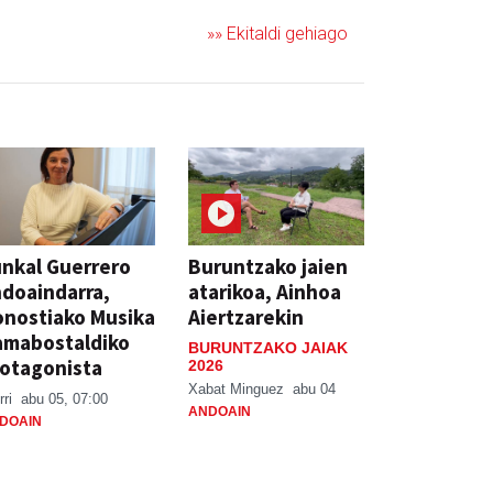
»» Ekitaldi gehiago
nkal Guerrero
Buruntzako jaien
doaindarra,
atarikoa, Ainhoa
nostiako Musika
Aiertzarekin
amabostaldiko
BURUNTZAKO JAIAK
otagonista
2026
Xabat Minguez
abu 04
rri
abu 05, 07:00
ANDOAIN
DOAIN