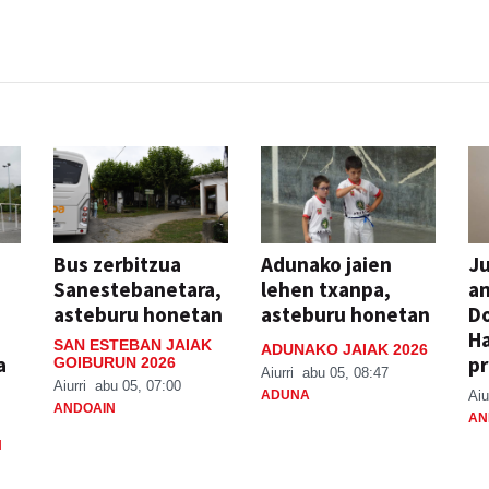
Bus zerbitzua
Adunako jaien
Ju
Sanestebanetara,
lehen txanpa,
an
asteburu honetan
asteburu honetan
Do
H
SAN ESTEBAN JAIAK
ADUNAKO JAIAK 2026
a
pr
GOIBURUN 2026
Aiurri
abu 05, 08:47
Aiurri
abu 05, 07:00
ADUNA
Aiu
ANDOAIN
AN
N