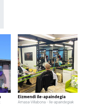
a
Eizmendi ile-apaindegia
k
Amasa-Villabona
- Ile-apaindegiak