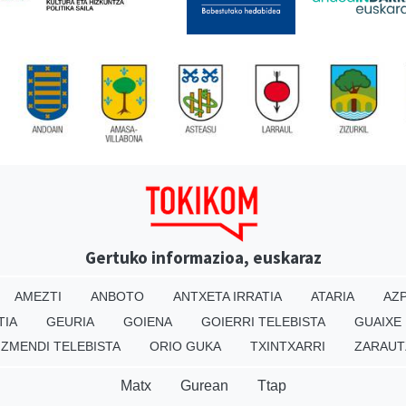
Gertuko informazioa, euskaraz
AMEZTI
ANBOTO
ANTXETA IRRATIA
ATARIA
AZP
TIA
GEURIA
GOIENA
GOIERRI TELEBISTA
GUAIXE
IZMENDI TELEBISTA
ORIO GUKA
TXINTXARRI
ZARAUT
Matx
Gurean
Ttap