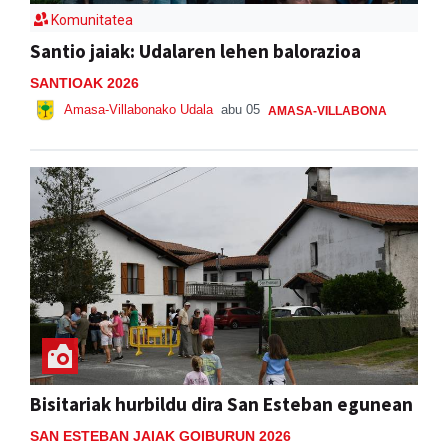
Komunitatea
Santio jaiak: Udalaren lehen balorazioa
SANTIOAK 2026
Amasa-Villabonako Udala
abu 05
AMASA-VILLABONA
Bisitariak hurbildu dira San Esteban egunean
SAN ESTEBAN JAIAK GOIBURUN 2026