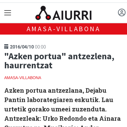
AMASA-VILLABONA
2016/04/10
00:00
"Azken portua" antzezlena,
haurrentzat
AMASA-VILLABONA
Azken portua
antzezlana, Dejabu
Pantin laborategiaren eskutik. Lau
urtetik gorako umeei zuzenduta.
Antzezleak: Urko Redondo eta Ainara