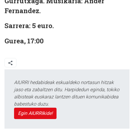
Gurrutxaga. Musikaria: Ander
Fernandez.
Sarrera: 5 euro.
Gurea, 17:00
AIURRI hedabideak eskualdeko nortasun hitzak
jaso eta zabaltzen ditu. Harpidedun eginda, tokiko
albisteak euskaraz lantzen dituen komunikabidea
babestuko duzu.
Egin AIURRIkide!