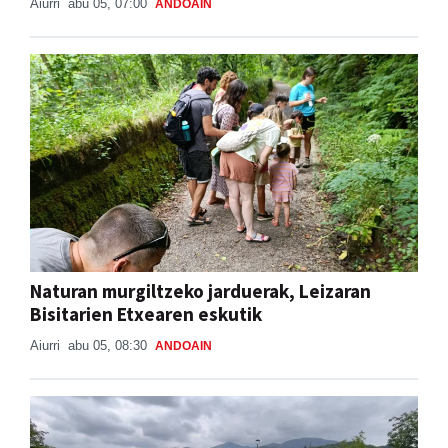
Aiurri
abu 05, 07:00
ANDOAIN
Naturan murgiltzeko jarduerak, Leizaran
Bisitarien Etxearen eskutik
Aiurri
abu 05, 08:30
ANDOAIN