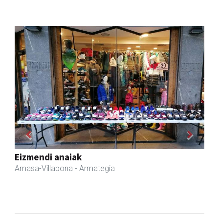
Previous
Next
Zubimusu Ikastola
Amasa-Villabona
- Hezkuntza