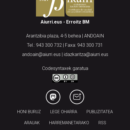
Aiurri.eus - Erroitz BM
Arantzibia plaza, 4-5 behea | ANDOAIN
Tel.: 943 300 732 | Faxa: 943 300 731
andoain@aiurri.eus | idazkaritza@aiurri.eus
Codesyntaxek garatua
HONI BURUZ
LEGE OHARRA
PUBLIZITATEA
ARAUAK
HARREMANETARAKO
RSS