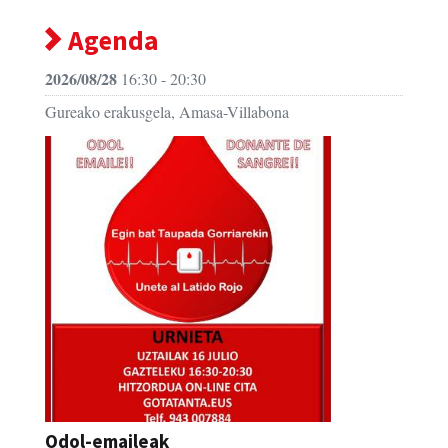
Agenda
2026/08/28
16:30 - 20:30
Gureako erakusgela, Amasa-Villabona
Odol-emaileak