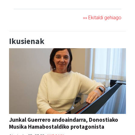
»» Ekitaldi gehiago
Ikusienak
Junkal Guerrero andoaindarra, Donostiako
Musika Hamabostaldiko protagonista