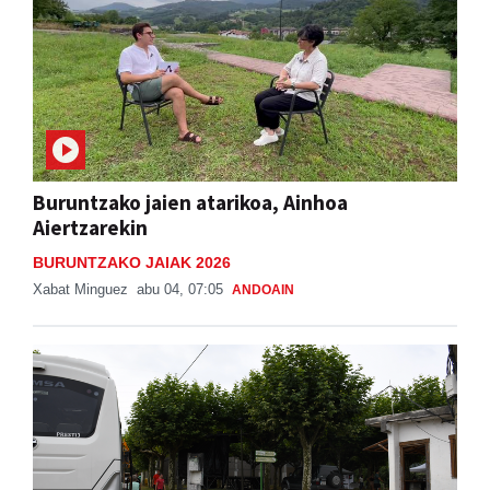
Buruntzako jaien atarikoa, Ainhoa
Aiertzarekin
BURUNTZAKO JAIAK 2026
Xabat Minguez
abu 04, 07:05
ANDOAIN