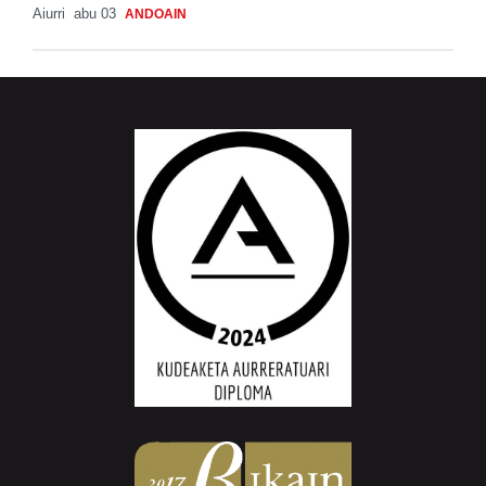
Aiurri
abu 03
ANDOAIN