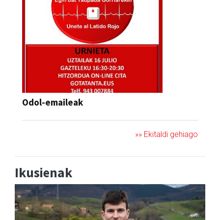
Odol-emaileak
»» Ekitaldi gehiago
Ikusienak