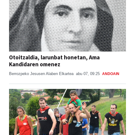
Otoitzaldia, larunbat honetan, Ama
Kandidaren omenez
Berrozpeko Jesusen Alaben Elkartea
abu 07, 09:25
ANDOAIN