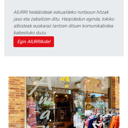
AIURRI hedabideak eskualdeko nortasun hitzak
jaso eta zabaltzen ditu. Harpidedun eginda, tokiko
albisteak euskaraz lantzen dituen komunikabidea
babestuko duzu.
Egin AIURRIkide!