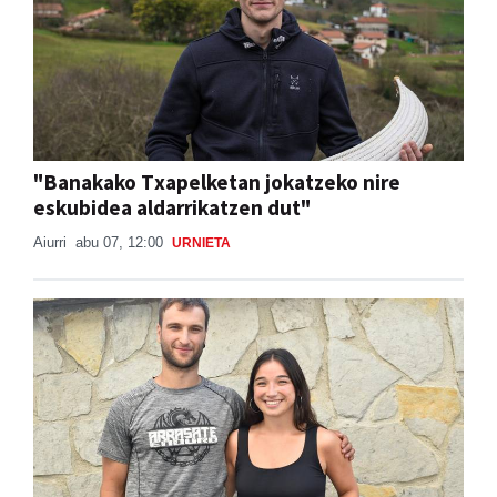
"Banakako Txapelketan jokatzeko nire
eskubidea aldarrikatzen dut"
Aiurri
abu 07, 12:00
URNIETA