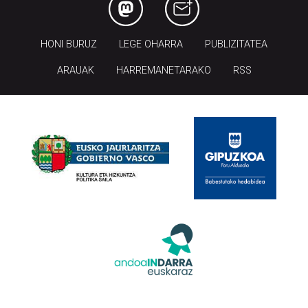
HONI BURUZ
LEGE OHARRA
PUBLIZITATEA
ARAUAK
HARREMANETARAKO
RSS