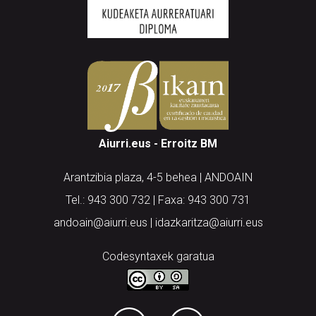
Aiurri.eus - Erroitz BM
Arantzibia plaza, 4-5 behea | ANDOAIN
Tel.: 943 300 732 | Faxa: 943 300 731
andoain@aiurri.eus | idazkaritza@aiurri.eus
Codesyntaxek garatua