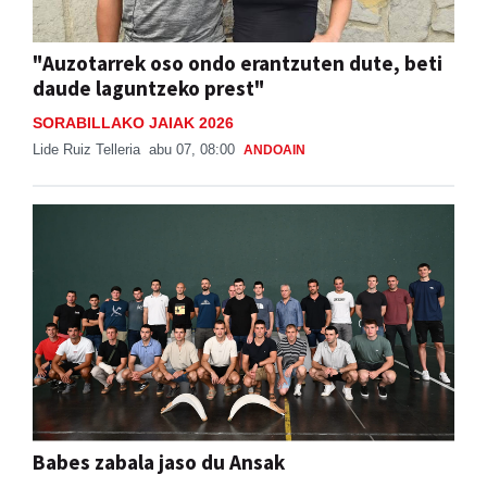
"Auzotarrek oso ondo erantzuten dute, beti
daude laguntzeko prest"
SORABILLAKO JAIAK 2026
Lide Ruiz Telleria
abu 07, 08:00
ANDOAIN
Babes zabala jaso du Ansak