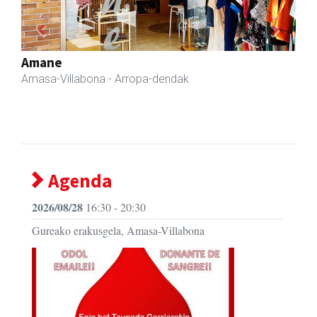
Previous
Next
Amasa-Villabonako Udala
Amasa-Villabona
- Udaletxeak
Agenda
2026/08/28
16:30 - 20:30
Gureako erakusgela, Amasa-Villabona