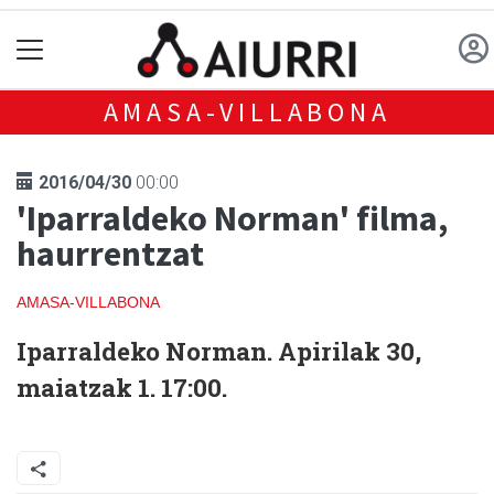
AMASA-VILLABONA
2016/04/30
00:00
'Iparraldeko Norman' filma,
haurrentzat
AMASA-VILLABONA
Iparraldeko Norman.
Apirilak 30,
maiatzak 1. 17:00.