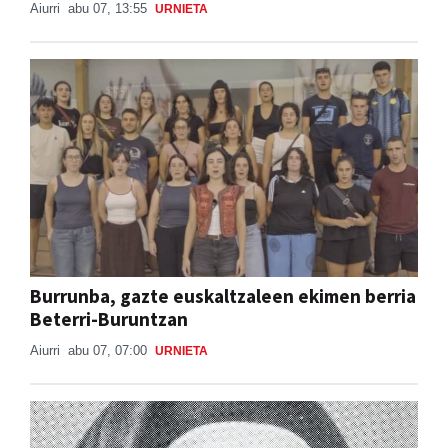
Aiurri
abu 07, 13:55
URNIETA
Burrunba, gazte euskaltzaleen ekimen berria
Beterri-Buruntzan
Aiurri
abu 07, 07:00
URNIETA