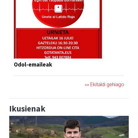
Odol-emaileak
»» Ekitaldi gehiago
Ikusienak