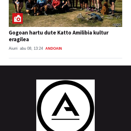
Gogoan hartu dute Katto Amilibia kultur
eragilea
Aiurri
abu 08, 13:24
ANDOAIN