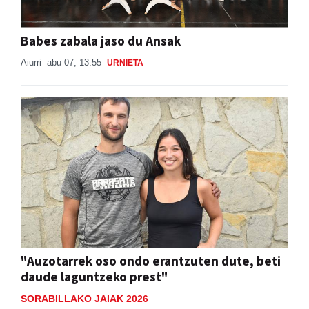
Babes zabala jaso du Ansak
Aiurri
abu 07, 13:55
URNIETA
"Auzotarrek oso ondo erantzuten dute, beti
daude laguntzeko prest"
SORABILLAKO JAIAK 2026