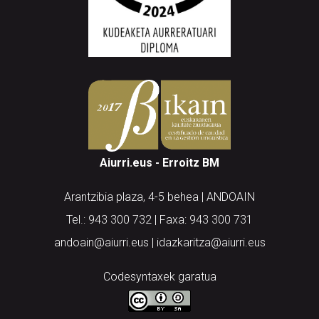
Aiurri.eus - Erroitz BM
Arantzibia plaza, 4-5 behea | ANDOAIN
Tel.: 943 300 732 | Faxa: 943 300 731
andoain@aiurri.eus | idazkaritza@aiurri.eus
Codesyntaxek garatua