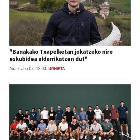
"Banakako Txapelketan jokatzeko nire
eskubidea aldarrikatzen dut"
Aiurri
abu 07, 12:00
URNIETA