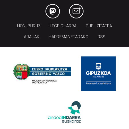
HONI BURUZ
LEGE OHARRA
PUBLIZITATEA
ARAUAK
HARREMANETARAKO
RSS