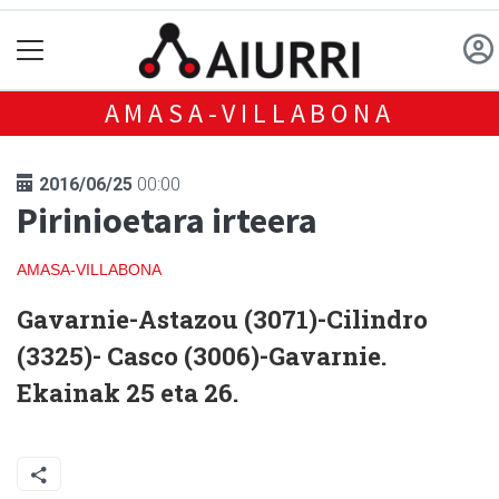
AMASA-VILLABONA
2016/06/25
00:00
Pirinioetara irteera
AMASA-VILLABONA
Gavarnie-Astazou (3071)-Cilindro
(3325)- Casco (3006)-Gavarnie.
Ekainak 25 eta 26.