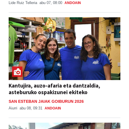
Lide Ruiz Telleria
abu 07, 08:00
ANDOAIN
Kantujira, auzo-afaria eta dantzaldia,
asteburuko ospakizunei ekiteko
SAN ESTEBAN JAIAK GOIBURUN 2026
Aiurri
abu 08, 09:31
ANDOAIN