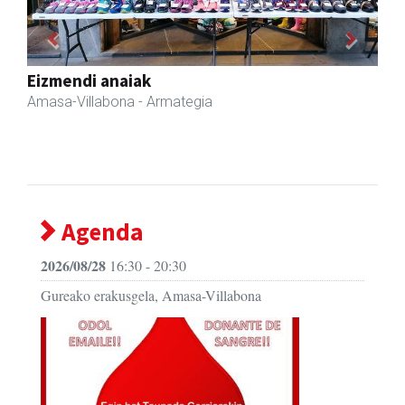
Previous
Next
Arindu fisioterapia eta osteopatia
Amasa-Villabona
- Fisioterapia
Agenda
2026/08/28
16:30 - 20:30
Gureako erakusgela, Amasa-Villabona