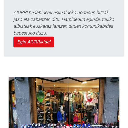
AIURRI hedabideak eskualdeko nortasun hitzak
jaso eta zabaltzen ditu. Harpidedun eginda, tokiko
albisteak euskaraz lantzen dituen komunikabidea
babestuko duzu.
Egin AIURRIkide!