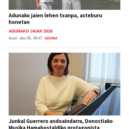
Adunako jaien lehen txanpa, asteburu
honetan
ADUNAKO JAIAK 2026
Aiurri
abu 05, 08:47
ADUNA
Junkal Guerrero andoaindarra, Donostiako
Musika Hamabostaldiko protagonista