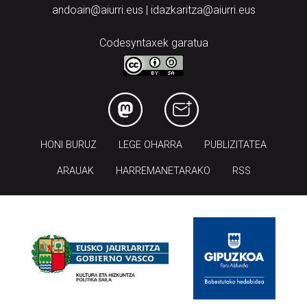
andoain@aiurri.eus | idazkaritza@aiurri.eus
Codesyntaxek garatua
HONI BURUZ
LEGE OHARRA
PUBLIZITATEA
ARAUAK
HARREMANETARAKO
RSS