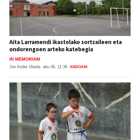
Aita Larramendi ikastolako sortzaileen eta
ondorengoen arteko katebegia
IN MEMORIAM
Jon Ander Ubeda
abu 06, 11:38
ANDOAIN