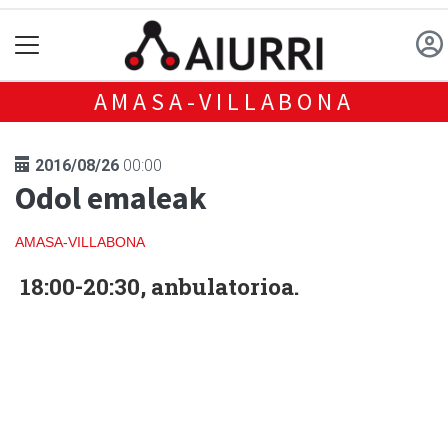
AMASA-VILLABONA
2016/08/26
00:00
Odol emaleak
AMASA-VILLABONA
18:00-20:30, anbulatorioa.