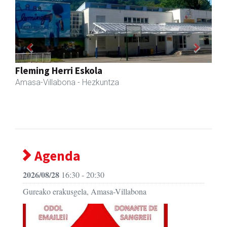
Previous
Next
Erniobea BHI
Amasa-Villabona
- Hezkuntza
Agenda
2026/08/28
16:30 - 20:30
Gureako erakusgela, Amasa-Villabona