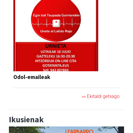
Odol-emaileak
»» Ekitaldi gehiago
Ikusienak