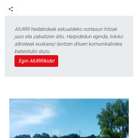
AIURRI hedabideak eskualdeko nortasun hitzak
jaso eta zabaltzen ditu. Harpidedun eginda, tokiko
albisteak euskaraz lantzen dituen komunikabidea
babestuko duzu.
Egin AIURRIkide!