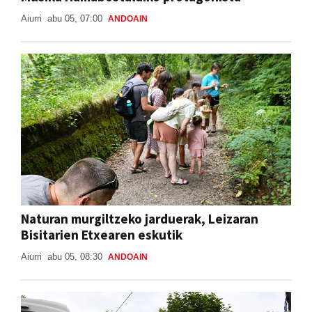
Aiurri
abu 05, 07:00
ANDOAIN
Naturan murgiltzeko jarduerak, Leizaran
Bisitarien Etxearen eskutik
Aiurri
abu 05, 08:30
ANDOAIN