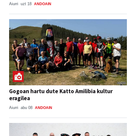
Aiurri
uzt 18
ANDOAIN
Gogoan hartu dute Katto Amilibia kultur
eragilea
Aiurri
abu 08
ANDOAIN