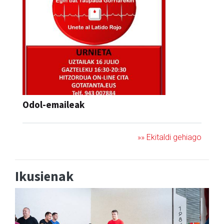
Odol-emaileak
»» Ekitaldi gehiago
Ikusienak