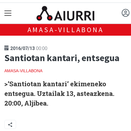
AMASA-VILLABONA
2016/07/13
00:00
Santiotan kantari, entsegua
AMASA-VILLABONA
>’Santiotan kantari’ ekimeneko
entsegua. Uztailak 13, asteazkena.
20:00, Aljibea.