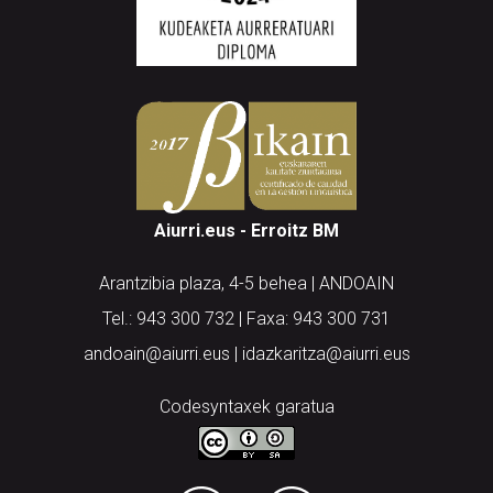
Aiurri.eus - Erroitz BM
Arantzibia plaza, 4-5 behea | ANDOAIN
Tel.: 943 300 732 | Faxa: 943 300 731
andoain@aiurri.eus | idazkaritza@aiurri.eus
Codesyntaxek garatua