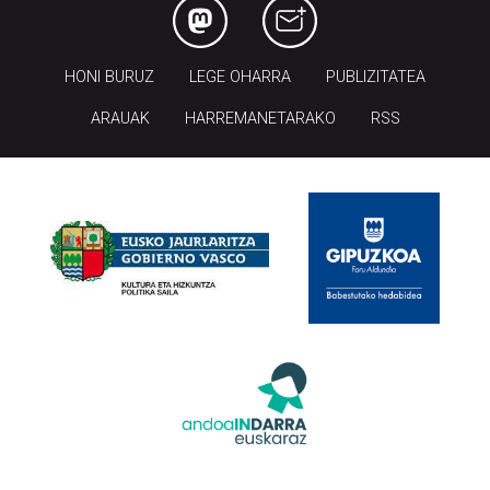
HONI BURUZ
LEGE OHARRA
PUBLIZITATEA
ARAUAK
HARREMANETARAKO
RSS