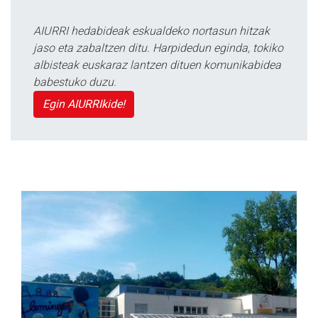
AIURRI hedabideak eskualdeko nortasun hitzak
jaso eta zabaltzen ditu. Harpidedun eginda, tokiko
albisteak euskaraz lantzen dituen komunikabidea
babestuko duzu.
Egin AIURRIkide!