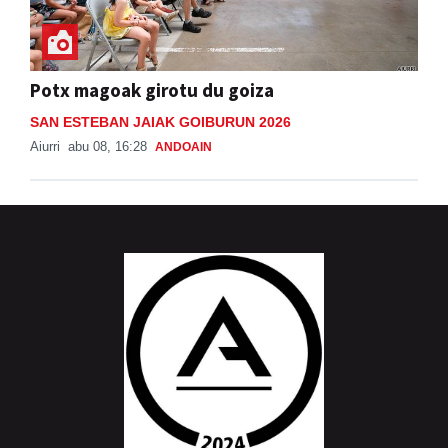
Potx magoak girotu du goiza
SAN ESTEBAN JAIAK GOIBURUN 2026
Aiurri
abu 08, 16:28
ANDOAIN