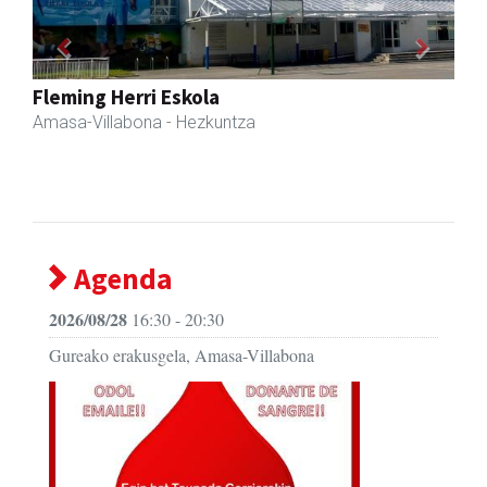
Previous
Next
Zubimusu Ikastola
Amasa-Villabona
- Hezkuntza
Agenda
2026/08/28
16:30 - 20:30
Gureako erakusgela, Amasa-Villabona