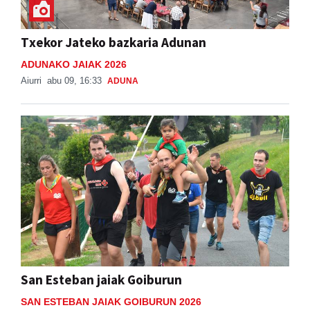
Txekor Jateko bazkaria Adunan
ADUNAKO JAIAK 2026
Aiurri
abu 09, 16:33
ADUNA
San Esteban jaiak Goiburun
SAN ESTEBAN JAIAK GOIBURUN 2026