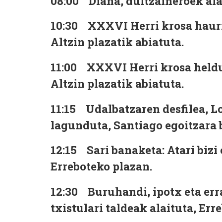
08:00
Diana, dultzaineroek ala
10:30
XXXVI Herri krosa haurre
Altzin plazatik abiatuta.
11:00
XXXVI Herri krosa heldue
Altzin plazatik abiatuta.
11:15
Udalbatzaren desfilea, Lo
lagunduta, Santiago egoitzara b
12:15
Sari banaketa: Atari bizi
Erreboteko plazan.
12:30
Buruhandi, ipotx eta err
txistulari taldeak alaituta, Err