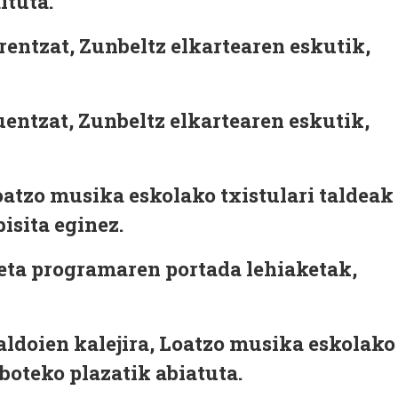
ituta.
ntzat, Zunbeltz elkartearen eskutik,
ntzat, Zunbeltz elkartearen eskutik,
atzo musika eskolako txistulari taldeak
isita eginez.
 eta programaren portada lehiaketak,
aldoien kalejira, Loatzo musika eskolako
eboteko plazatik abiatuta.