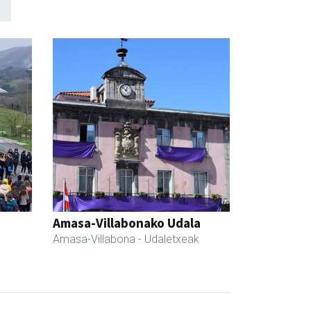
Amasa-Villabonako Udala
Amasa-Villabona
- Udaletxeak