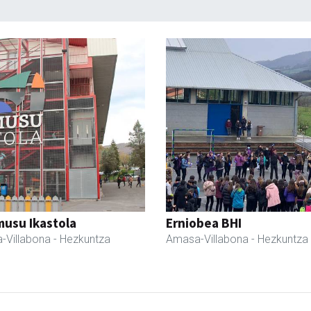
usu Ikastola
Erniobea BHI
-Villabona
- Hezkuntza
Amasa-Villabona
- Hezkuntza