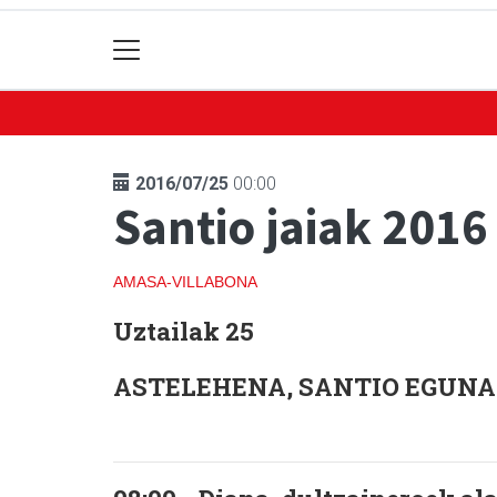
2016/07/25
00:00
Santio jaiak 2016
AMASA-VILLABONA
Uztailak 25
ASTELEHENA, SANTIO EGU