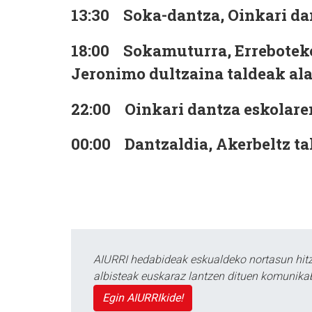
13:30
Soka-dantza, Oinkari dant
18:00
Sokamuturra, Erreboteko
Jeronimo dultzaina taldeak ala
22:00
Oinkari dantza eskolaren
00:00
Dantzaldia, Akerbeltz tal
AIURRI hedabideak eskualdeko nortasun hitza
albisteak euskaraz lantzen dituen komunika
Egin AIURRIkide!