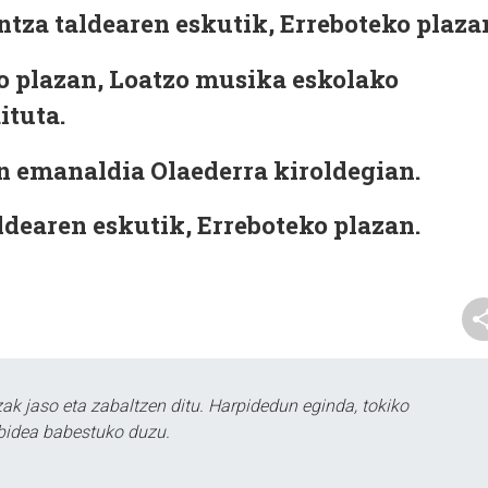
za taldearen eskutik, Erreboteko plaza
 plazan, Loatzo musika eskolako
ituta.
 emanaldia Olaederra kiroldegian.
dearen eskutik, Erreboteko plazan.
k jaso eta zabaltzen ditu. Harpidedun eginda, tokiko
bidea babestuko duzu.