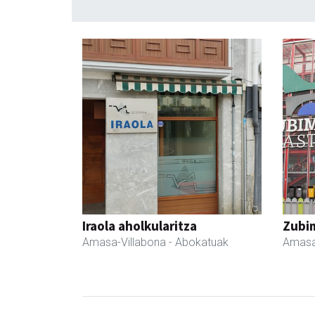
Iraola aholkularitza
Zubim
Amasa-Villabona
- Abokatuak
Amasa