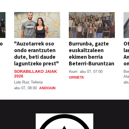
so
"Auzotarrek oso
Burrunba, gazte
Ot
ondo erantzuten
euskaltzaleen
la
dute, beti daude
ekimen berria
A
laguntzeko prest"
Beterri-Buruntzan
o
SORABILLAKO JAIAK
Aiurri
abu 07, 07:00
Be
2026
Ala
URNIETA
Lide Ruiz Telleria
abu
abu 07, 08:00
ANDOAIN