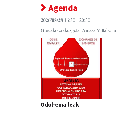
Agenda
2026/08/28
16:30 - 20:30
Gureako erakusgela, Amasa-Villabona
Odol-emaileak