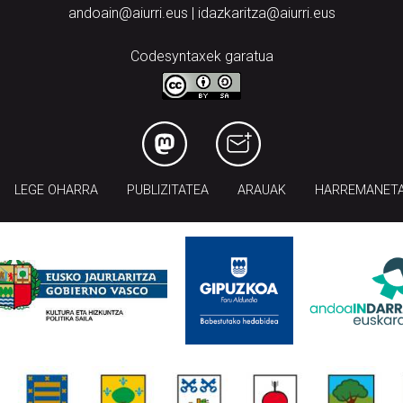
andoain@aiurri.eus | idazkaritza@aiurri.eus
Codesyntaxek garatua
LEGE OHARRA
PUBLIZITATEA
ARAUAK
HARREMANET