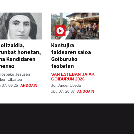
oitzaldia,
Kantujira
runbat honetan,
taldearen saioa
ma Kandidaren
Goiburuko
menez
festetan
SAN ESTEBAN JAIAK
rrozpeko Jesusen
GOIBURUN 2026
ben Elkartea
Jon Ander Ubeda
 07, 09:25
ANDOAIN
abu 07, 20:37
ANDOAIN