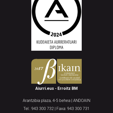
Aiurri.eus - Erroitz BM
Arantzibia plaza, 4-5 behea | ANDOAIN
Tel.: 943 300 732 | Faxa: 943 300 731