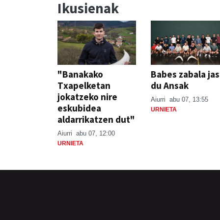
Ikusienak
"Banakako
Babes zabala ja
Txapelketan
du Ansak
jokatzeko nire
Aiurri
abu 07, 13:55
eskubidea
URNIETA
aldarrikatzen dut"
Aiurri
abu 07, 12:00
URNIETA