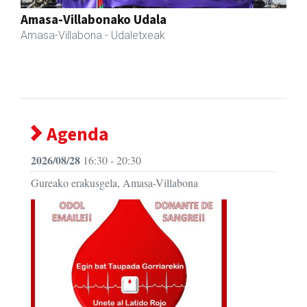
Eizmendi ile-apaindegia
Amasa-Villabona
- Ile-apaindegiak
Agenda
2026/08/28
16:30 - 20:30
Gureako erakusgela, Amasa-Villabona