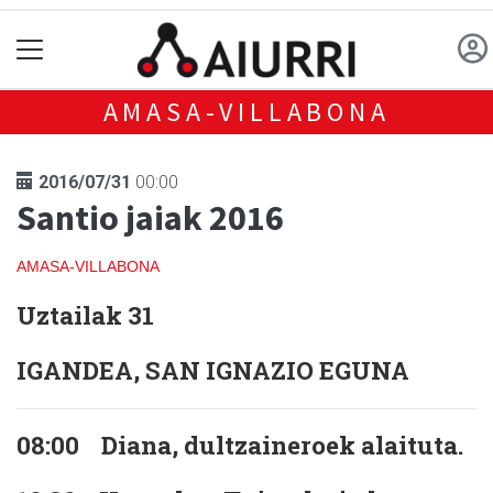
AMASA-VILLABONA
2016/07/31
00:00
Santio jaiak 2016
AMASA-VILLABONA
Uztailak 31
IGANDEA, SAN IGNAZIO EGUNA
08:00
Diana, dultzaineroek alaituta.