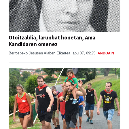
Otoitzaldia, larunbat honetan, Ama
Kandidaren omenez
Berrozpeko Jesusen Alaben Elkartea
abu 07, 09:25
ANDOAIN