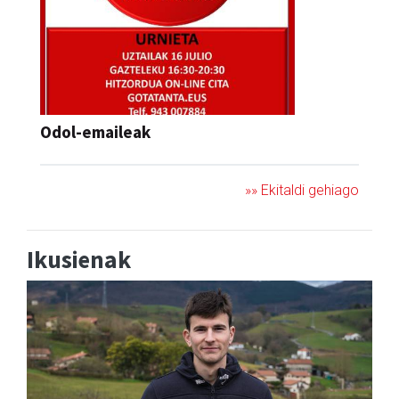
Odol-emaileak
»» Ekitaldi gehiago
Ikusienak