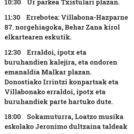
10:30
Ur parkea Txistulari plazan.
11:30
Errebotea: Villabona-Hazparne
87. norgehiagoka, Behar Zana kirol
elkartearen eskutik.
12:30
Erraldoi, ipotx eta
buruhandien kalejira, eta ondoren
emanaldia Malkar plazan.
Donostiako Irrintzi konpartsak eta
Villabonako erraldoi, ipotx eta
buruhandiek parte hartuko dute.
18:00
Sokamuturra, Loatzo musika
eskolako Jeronimo dultzaina taldeak