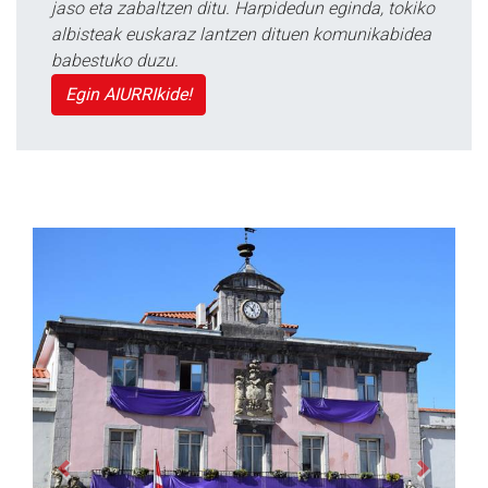
jaso eta zabaltzen ditu. Harpidedun eginda, tokiko
albisteak euskaraz lantzen dituen komunikabidea
babestuko duzu.
Egin AIURRIkide!
Previous
Next