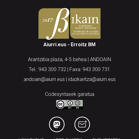
Aiurri.eus - Erroitz BM
Arantzibia plaza, 4-5 behea | ANDOAIN
Tel.: 943 300 732 | Faxa: 943 300 731
andoain@aiurri.eus | idazkaritza@aiurri.eus
Codesyntaxek garatua