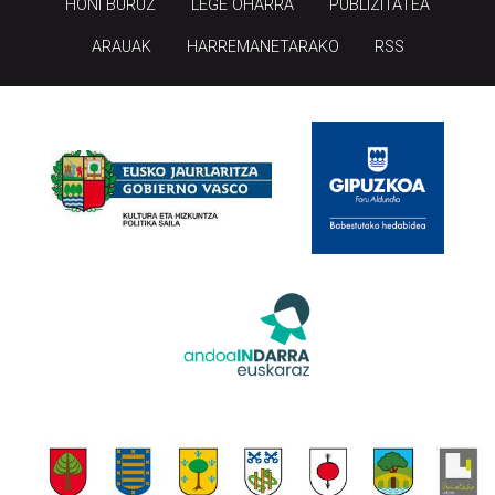
HONI BURUZ
LEGE OHARRA
PUBLIZITATEA
ARAUAK
HARREMANETARAKO
RSS