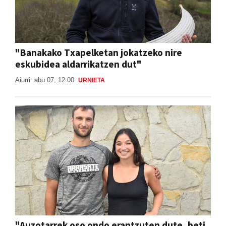
"Banakako Txapelketan jokatzeko nire
eskubidea aldarrikatzen dut"
Aiurri
abu 07, 12:00
URNIETA
"Auzotarrek oso ondo erantzuten dute, beti