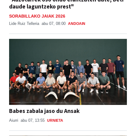
daude laguntzeko prest"
SORABILLAKO JAIAK 2026
Lide Ruiz Telleria
abu 07, 08:00
ANDOAIN
Babes zabala jaso du Ansak
Aiurri
abu 07, 13:55
URNIETA