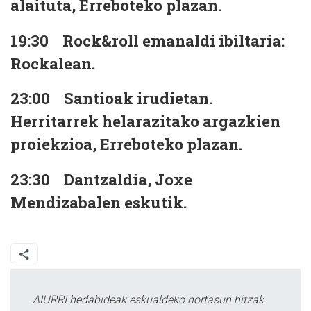
alaituta, Erreboteko plazan.
19:30
Rock&roll emanaldi ibiltaria:
Rockalean.
23:00
Santioak irudietan.
Herritarrek helarazitako argazkien
proiekzioa, Erreboteko plazan.
23:30
Dantzaldia, Joxe
Mendizabalen eskutik.
AIURRI hedabideak eskualdeko nortasun hitzak