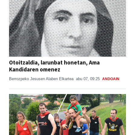
Otoitzaldia, larunbat honetan, Ama
Kandidaren omenez
Berrozpeko Jesusen Alaben Elkartea
abu 07, 09:25
ANDOAIN