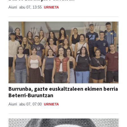
Aiurri
abu 07, 13:55
URNIETA
Burrunba, gazte euskaltzaleen ekimen berria
Beterri-Buruntzan
Aiurri
abu 07, 07:00
URNIETA