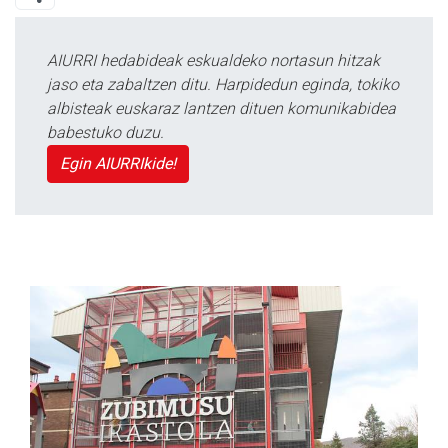
AIURRI hedabideak eskualdeko nortasun hitzak
jaso eta zabaltzen ditu. Harpidedun eginda, tokiko
albisteak euskaraz lantzen dituen komunikabidea
babestuko duzu.
Egin AIURRIkide!