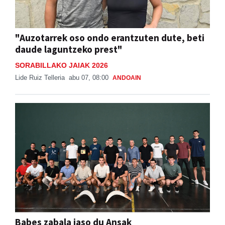
"Auzotarrek oso ondo erantzuten dute, beti
daude laguntzeko prest"
SORABILLAKO JAIAK 2026
Lide Ruiz Telleria
abu 07, 08:00
ANDOAIN
Babes zabala jaso du Ansak