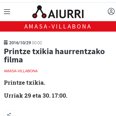
AMASA-VILLABONA
2016/10/29
00:00
Printze txikia haurrentzako
filma
AMASA-VILLABONA
Printze txikia.
Urriak 29 eta 30. 17:00.