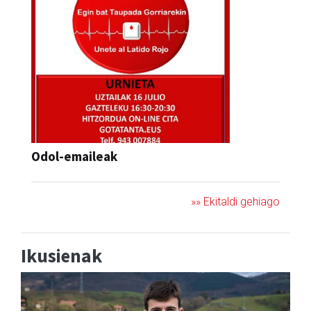
Odol-emaileak
»» Ekitaldi gehiago
Ikusienak