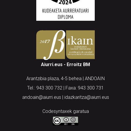
Aiurri.eus - Erroitz BM
Arantzibia plaza, 4-5 behea | ANDOAIN
Tel.: 943 300 732 | Faxa: 943 300 731
andoain@aiurri.eus | idazkaritza@aiurri.eus
Codesyntaxek garatua