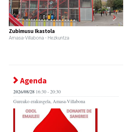
Previous
Next
Zubimusu Ikastola
Amasa-Villabona
- Hezkuntza
Agenda
2026/08/28
16:30 - 20:30
Gureako erakusgela, Amasa-Villabona