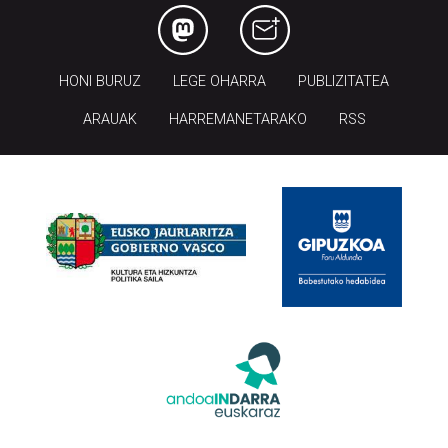
HONI BURUZ
LEGE OHARRA
PUBLIZITATEA
ARAUAK
HARREMANETARAKO
RSS