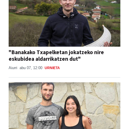
"Banakako Txapelketan jokatzeko nire
eskubidea aldarrikatzen dut"
Aiurri
abu 07, 12:00
URNIETA