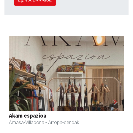
Previous
Next
Arindu fisioterapia eta osteopatia
Amasa-Villabona
- Fisioterapia