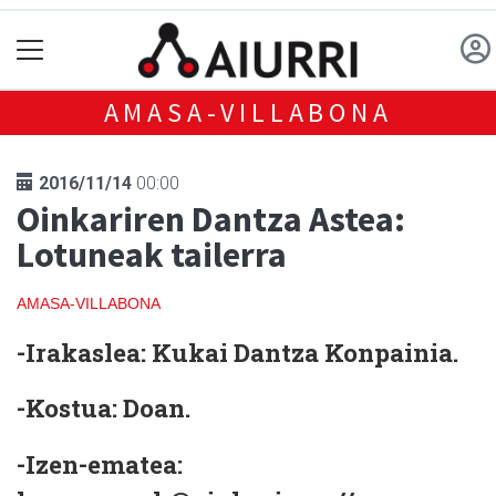
AMASA-VILLABONA
2016/11/14
00:00
Oinkariren Dantza Astea:
Lotuneak tailerra
AMASA-VILLABONA
-Irakaslea: Kukai Dantza Konpainia.
-Kostua: Doan.
-Izen-ematea: