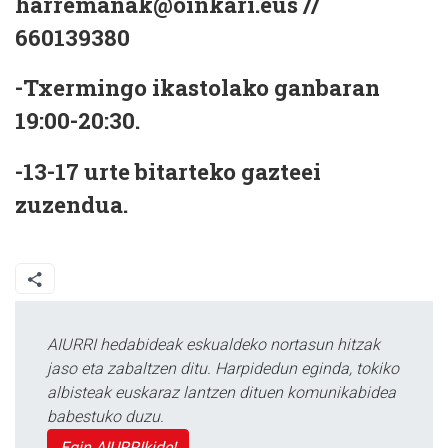
harremanak@oinkari.eus //
660139380
-Txermingo ikastolako ganbaran
19:00-20:30.
-13-17 urte bitarteko gazteei
zuzendua.
AIURRI hedabideak eskualdeko nortasun hitzak
jaso eta zabaltzen ditu. Harpidedun eginda, tokiko
albisteak euskaraz lantzen dituen komunikabidea
babestuko duzu.
Egin AIURRIkide!