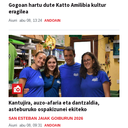
Gogoan hartu dute Katto Amilibia kultur
eragilea
Aiurri
abu 08, 13:24
ANDOAIN
Kantujira, auzo-afaria eta dantzaldia,
asteburuko ospakizunei ekiteko
SAN ESTEBAN JAIAK GOIBURUN 2026
Aiurri
abu 08, 09:31
ANDOAIN