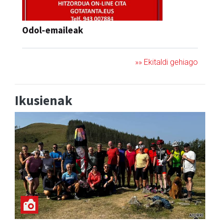
Odol-emaileak
»» Ekitaldi gehiago
Ikusienak