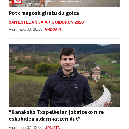
Potx magoak girotu du goiza
SAN ESTEBAN JAIAK GOIBURUN 2026
Aiurri
abu 08, 16:28
ANDOAIN
"Banakako Txapelketan jokatzeko nire
eskubidea aldarrikatzen dut"
Aiurri
abu 07, 12:00
URNIETA