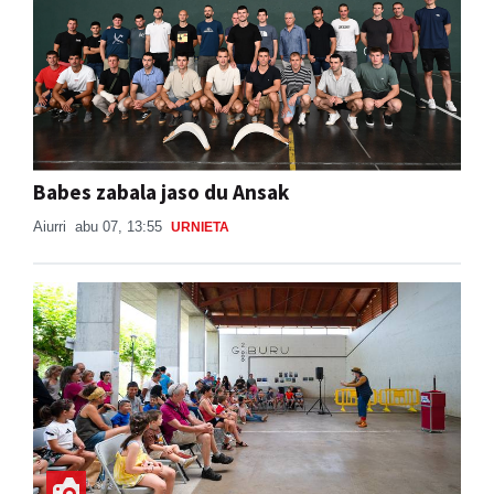
Babes zabala jaso du Ansak
Aiurri
abu 07, 13:55
URNIETA