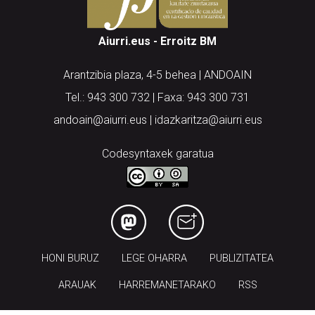
Aiurri.eus - Erroitz BM
Arantzibia plaza, 4-5 behea | ANDOAIN
Tel.: 943 300 732 | Faxa: 943 300 731
andoain@aiurri.eus | idazkaritza@aiurri.eus
Codesyntaxek garatua
HONI BURUZ
LEGE OHARRA
PUBLIZITATEA
ARAUAK
HARREMANETARAKO
RSS