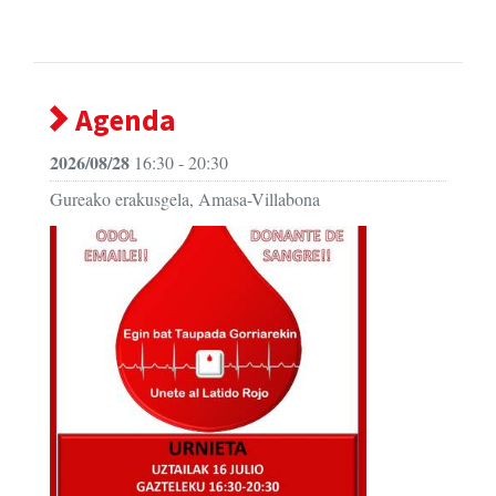
Agenda
2026/08/28
16:30 - 20:30
Gureako erakusgela, Amasa-Villabona