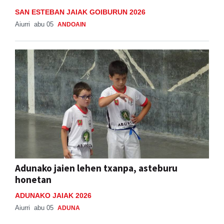
SAN ESTEBAN JAIAK GOIBURUN 2026
Aiurri
abu 05
ANDOAIN
Adunako jaien lehen txanpa, asteburu
honetan
ADUNAKO JAIAK 2026
Aiurri
abu 05
ADUNA