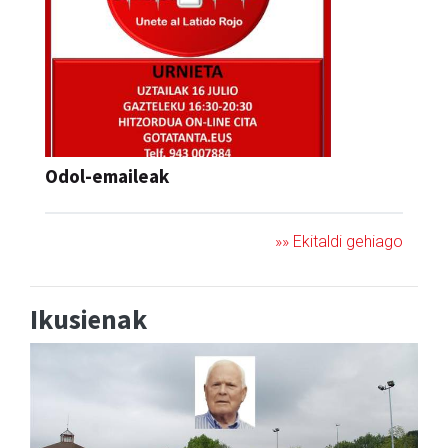
Odol-emaileak
»» Ekitaldi gehiago
Ikusienak