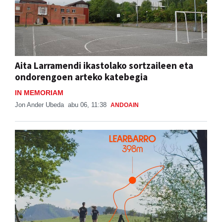
Aita Larramendi ikastolako sortzaileen eta
ondorengoen arteko katebegia
IN MEMORIAM
Jon Ander Ubeda
abu 06, 11:38
ANDOAIN