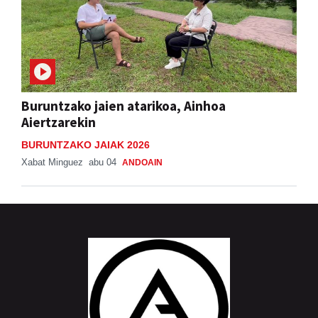
Buruntzako jaien atarikoa, Ainhoa
Aiertzarekin
BURUNTZAKO JAIAK 2026
Xabat Minguez
abu 04
ANDOAIN