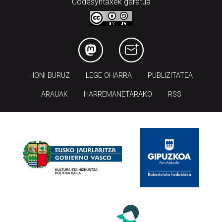
Codesyntaxek garatua
HONI BURUZ
LEGE OHARRA
PUBLIZITATEA
ARAUAK
HARREMANETARAKO
RSS