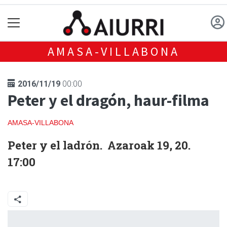
AMASA-VILLABONA
2016/11/19
00:00
Peter y el dragón, haur-filma
AMASA-VILLABONA
Peter y el ladrón.
Azaroak 19, 20.
17:00