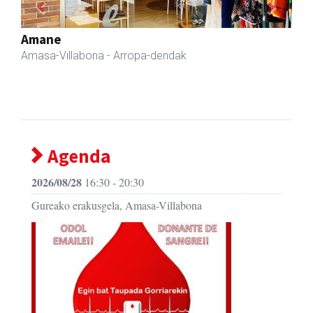
Previous
Next
Akam espazioa
Amasa-Villabona
- Arropa-dendak
Agenda
2026/08/28
16:30 - 20:30
Gureako erakusgela, Amasa-Villabona