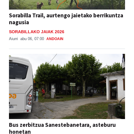
Sorabilla Trail, aurtengo jaietako berrikuntza
nagusia
SORABILLAKO JAIAK 2026
Aiurri
abu 06, 07:00
ANDOAIN
Bus zerbitzua Sanestebanetara, asteburu
honetan