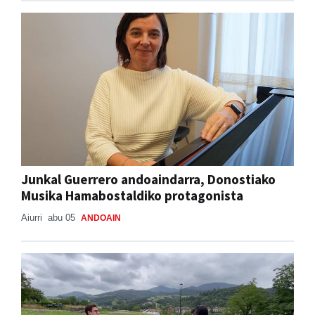
Junkal Guerrero andoaindarra, Donostiako
Musika Hamabostaldiko protagonista
Aiurri
abu 05
ANDOAIN