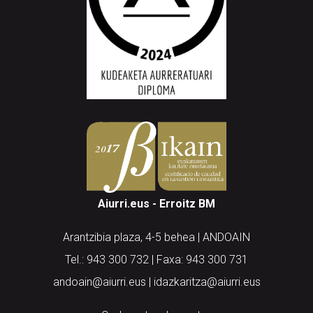
Aiurri.eus - Erroitz BM
Arantzibia plaza, 4-5 behea | ANDOAIN
Tel.: 943 300 732 | Faxa: 943 300 731
andoain@aiurri.eus | idazkaritza@aiurri.eus