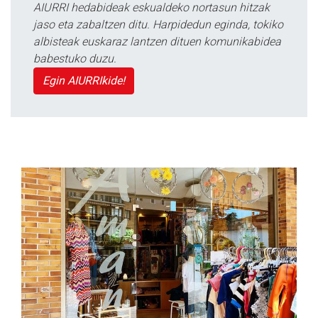
AIURRI hedabideak eskualdeko nortasun hitzak
jaso eta zabaltzen ditu. Harpidedun eginda, tokiko
albisteak euskaraz lantzen dituen komunikabidea
babestuko duzu.
Egin AIURRIkide!