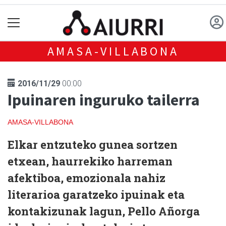
AMASA-VILLABONA
2016/11/29
00:00
Ipuinaren inguruko tailerra
AMASA-VILLABONA
Elkar entzuteko gunea sortzen
etxean, haurrekiko harreman
afektiboa, emozionala nahiz
literarioa garatzeko ipuinak eta
kontakizunak lagun, Pello Añorga