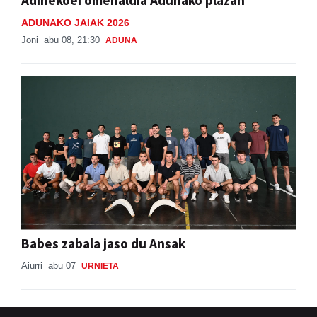
Adinekoei omenaldia Adunako plazan
ADUNAKO JAIAK 2026
Joni
abu 08, 21:30
ADUNA
Babes zabala jaso du Ansak
Aiurri
abu 07
URNIETA