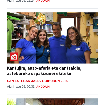
Aiurri
abu 08, 13:24
ANDOAIN
Kantujira, auzo-afaria eta dantzaldia,
asteburuko ospakizunei ekiteko
SAN ESTEBAN JAIAK GOIBURUN 2026
Aiurri
abu 08, 09:31
ANDOAIN