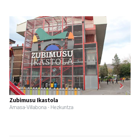
Previous
Next
Fleming Herri Eskola
Amasa-Villabona
- Hezkuntza