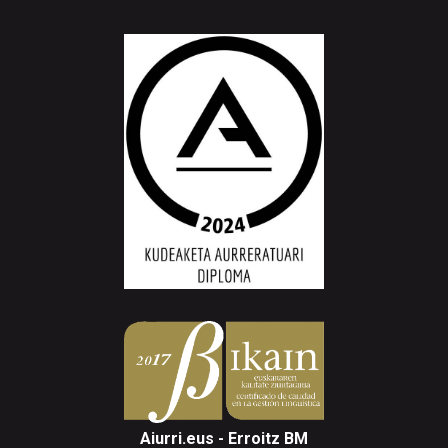
Aiurri.eus - Erroitz BM