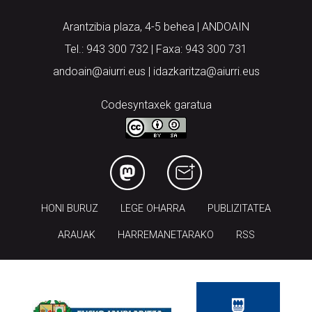
Arantzibia plaza, 4-5 behea | ANDOAIN
Tel.: 943 300 732 | Faxa: 943 300 731
andoain@aiurri.eus | idazkaritza@aiurri.eus
Codesyntaxek garatua
HONI BURUZ
LEGE OHARRA
PUBLIZITATEA
ARAUAK
HARREMANETARAKO
RSS