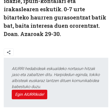
idazle, ipuin-kontalari eta
irakaslearen eskutik. 0-7 urte
bitarteko haurren gurasoentzat batik
bat, baita interesa duen ororentzat.
Doan. Azaroak 29-30.
AIURRI hedabideak eskualdeko nortasun hitzak
jaso eta zabaltzen ditu. Harpidedun eginda, tokiko
albisteak euskaraz lantzen dituen komunikabidea
babestuko duzu.
Egin AIURRIkide!