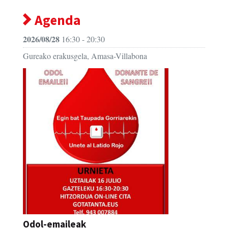
Agenda
2026/08/28
16:30 - 20:30
Gureako erakusgela, Amasa-Villabona
Odol-emaileak