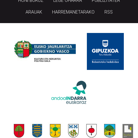
HONI BURUZ
LEGE OHARRA
PUBLIZITATEA
ARAUAK
HARREMANETARAKO
RSS