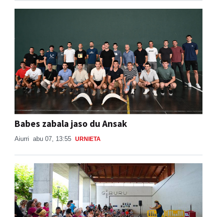
Babes zabala jaso du Ansak
Aiurri
abu 07, 13:55
URNIETA