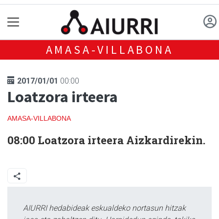
AMASA-VILLABONA
2017/01/01
00:00
Loatzora irteera
AMASA-VILLABONA
08:00 Loatzora irteera Aizkardirekin.
AIURRI hedabideak eskualdeko nortasun hitzak