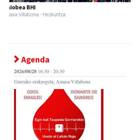
Amane
Amasa-Villabona
- Arropa-dendak
Agenda
2026/08/28
16:30 - 20:30
Gureako erakusgela, Amasa-Villabona