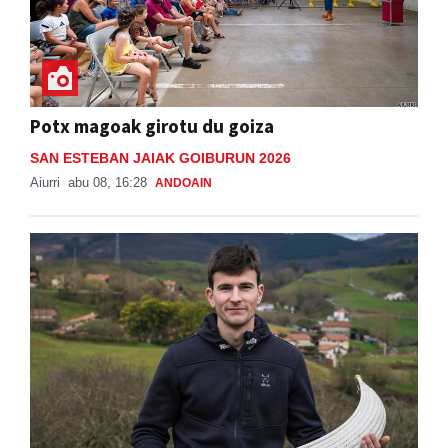
Potx magoak girotu du goiza
SAN ESTEBAN JAIAK GOIBURUN 2026
Aiurri
abu 08, 16:28
ANDOAIN