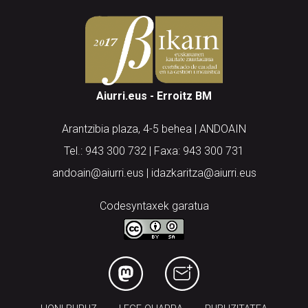
Aiurri.eus - Erroitz BM
Arantzibia plaza, 4-5 behea | ANDOAIN
Tel.: 943 300 732 | Faxa: 943 300 731
andoain@aiurri.eus | idazkaritza@aiurri.eus
Codesyntaxek garatua