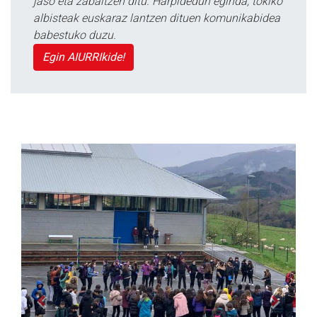
jaso eta zabaltzen ditu. Harpidedun eginda, tokiko
albisteak euskaraz lantzen dituen komunikabidea
babestuko duzu.
Egin AIURRIkide!
Previous
Next