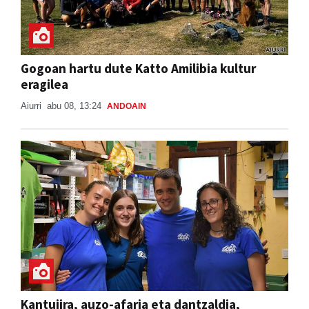
Gogoan hartu dute Katto Amilibia kultur
eragilea
Aiurri
abu 08, 13:24
ANDOAIN
Kantujira, auzo-afaria eta dantzaldia,