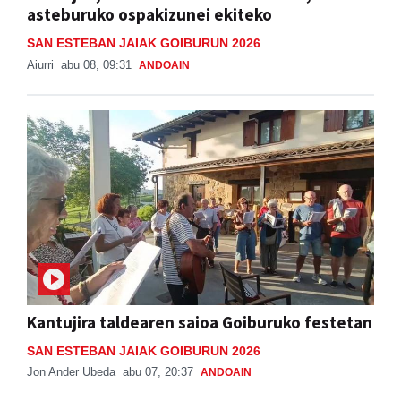
asteburuko ospakizunei ekiteko
SAN ESTEBAN JAIAK GOIBURUN 2026
Aiurri
abu 08, 09:31
ANDOAIN
Kantujira taldearen saioa Goiburuko festetan
SAN ESTEBAN JAIAK GOIBURUN 2026
Jon Ander Ubeda
abu 07, 20:37
ANDOAIN