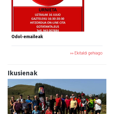
Odol-emaileak
»» Ekitaldi gehiago
Ikusienak