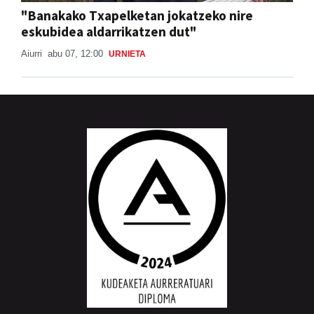
"Banakako Txapelketan jokatzeko nire
eskubidea aldarrikatzen dut"
Aiurri
abu 07, 12:00
URNIETA