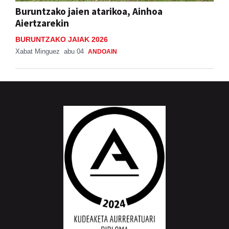
Buruntzako jaien atarikoa, Ainhoa
Aiertzarekin
BURUNTZAKO JAIAK 2026
Xabat Minguez
abu 04
ANDOAIN