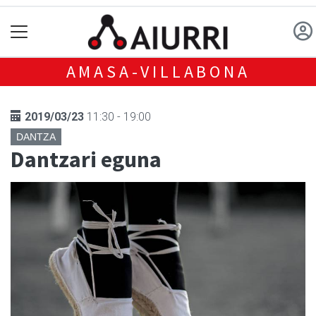
AMASA-VILLABONA
2019/03/23
11:30 - 19:00
DANTZA
Dantzari eguna