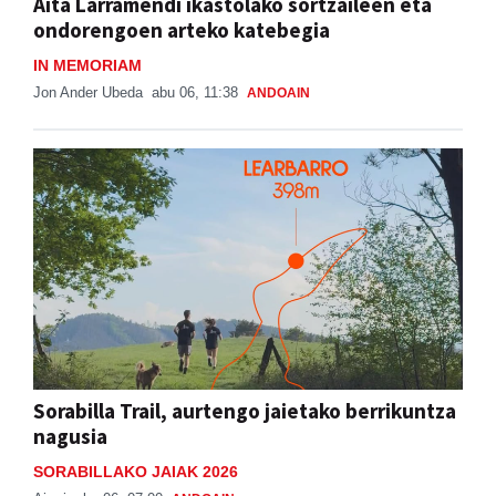
Aita Larramendi ikastolako sortzaileen eta
ondorengoen arteko katebegia
IN MEMORIAM
Jon Ander Ubeda
abu 06, 11:38
ANDOAIN
Sorabilla Trail, aurtengo jaietako berrikuntza
nagusia
SORABILLAKO JAIAK 2026