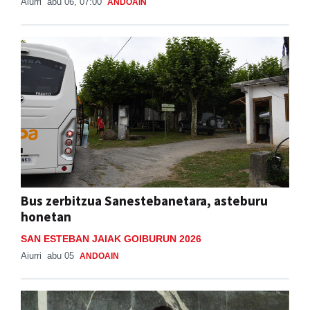
Aiurri
abu 06, 07:00
ANDOAIN
Bus zerbitzua Sanestebanetara, asteburu
honetan
SAN ESTEBAN JAIAK GOIBURUN 2026
Aiurri
abu 05
ANDOAIN