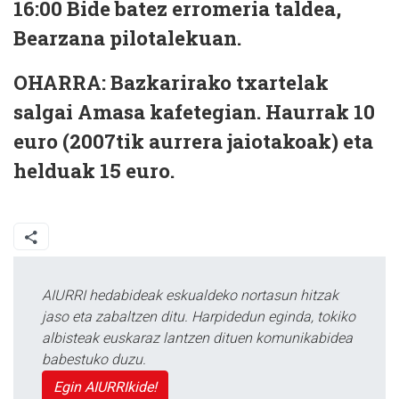
16:00
Bide batez erromeria taldea,
Bearzana pilotalekuan.
OHARRA: Bazkarirako txartelak
salgai Amasa kafetegian. Haurrak 10
euro (2007tik aurrera jaiotakoak) eta
helduak 15 euro.
AIURRI hedabideak eskualdeko nortasun hitzak
jaso eta zabaltzen ditu. Harpidedun eginda, tokiko
albisteak euskaraz lantzen dituen komunikabidea
babestuko duzu.
Egin AIURRIkide!