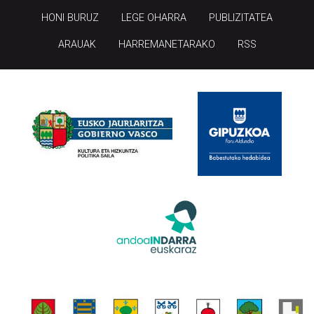
HONI BURUZ
LEGE OHARRA
PUBLIZITATEA
ARAUAK
HARREMANETARAKO
RSS