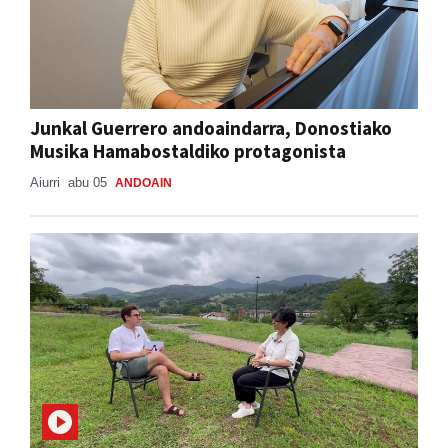
Junkal Guerrero andoaindarra, Donostiako
Musika Hamabostaldiko protagonista
Aiurri
abu 05
ANDOAIN