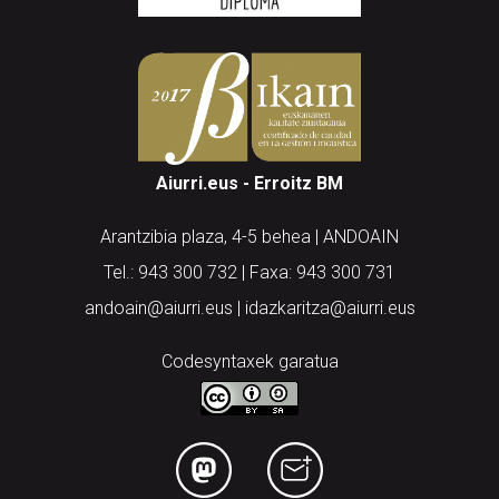
Aiurri.eus - Erroitz BM
Arantzibia plaza, 4-5 behea | ANDOAIN
Tel.: 943 300 732 | Faxa: 943 300 731
andoain@aiurri.eus | idazkaritza@aiurri.eus
Codesyntaxek garatua