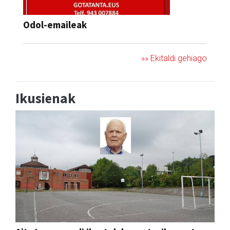
Odol-emaileak
»» Ekitaldi gehiago
Ikusienak