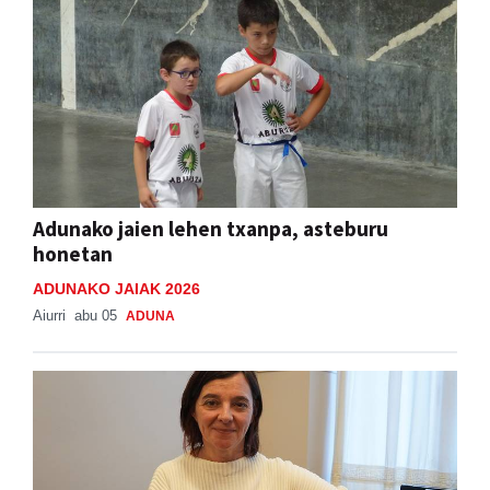
Adunako jaien lehen txanpa, asteburu
honetan
ADUNAKO JAIAK 2026
Aiurri
abu 05
ADUNA