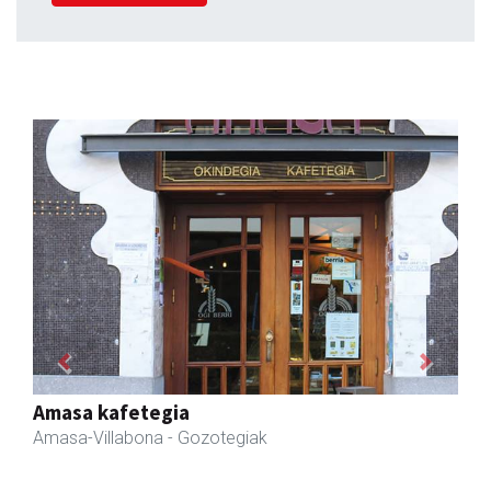
Previous
Next
Erniobea BHI
Amasa-Villabona
- Hezkuntza