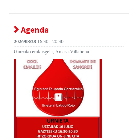
Agenda
2026/08/28
16:30 - 20:30
Gureako erakusgela, Amasa-Villabona