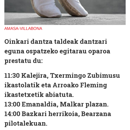
AMASA-VILLABONA
Oinkari dantza taldeak dantzari
eguna ospatzeko egitarau oparoa
prestatu du:
11:30
Kalejira, Txermingo Zubimusu
ikastolatik eta Arroako Fleming
ikastetxetik abiatuta.
13:00
Emanaldia, Malkar plazan.
14:00
Bazkari herrikoia, Bearzana
pilotalekuan.