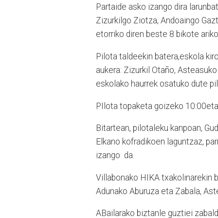
Partaide asko izango dira larunba
Zizurkilgo Ziotza, Andoaingo Gazte
etorriko diren beste 8 bikote ariko
Pilota taldeekin batera,eskola kir
aukera: Zizurkil Otaño, Asteasuko
eskolako haurrek osatuko dute pil
PIlota topaketa goizeko 10:00eta
Bitartean, pilotaleku kanpoan, Gu
Elkano kofradikoen laguntzaz, par
izango da.
Villabonako HIKA txakolinarekin b
Adunako Aburuza eta Zabala, Aste
ABailarako biztanle guztiei zabal