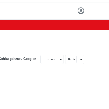
Gehitu gaitzazu Googlen
Entzun
Itzuli