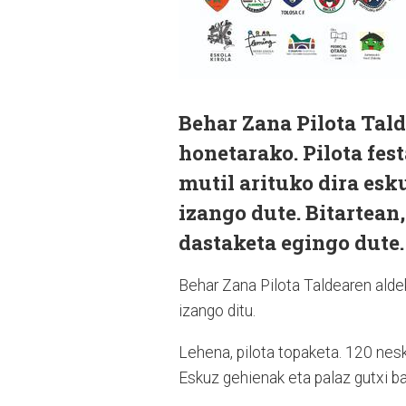
Behar Zana Pilota Tald
honetarako. Pilota fes
mutil arituko dira esku
izango dute. Bitartean
dastaketa egingo dute.
Behar Zana Pilota Taldearen aldek
izango ditu.
Lehena, pilota topaketa. 120 neska
Eskuz gehienak eta palaz gutxi ba