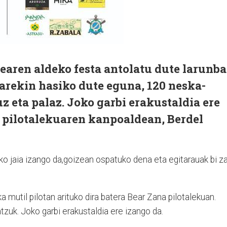
earen aldeko festa antolatu dute larunba
tarekin hasiko dute eguna, 120 neska-
z eta palaz. Joko garbi erakustaldia ere
, pilotalekuaren kanpoaldean, Berdel
o jaia izango da,goizean ospatuko dena eta egitarauak bi za
 mutil pilotan arituko dira batera Bear Zana pilotalekuan.
tzuk. Joko garbi erakustaldia ere izango da.