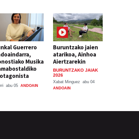
nkal Guerrero
Buruntzako jaien
doaindarra,
atarikoa, Ainhoa
nostiako Musika
Aiertzarekin
amabostaldiko
BURUNTZAKO JAIAK
otagonista
2026
Xabat Minguez
abu 04
rri
abu 05
ANDOAIN
ANDOAIN