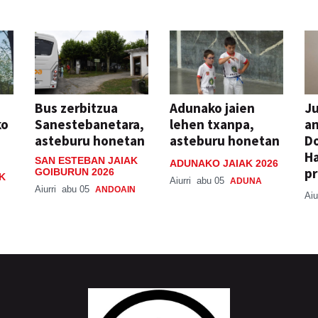
Bus zerbitzua
Adunako jaien
Ju
ko
Sanestebanetara,
lehen txanpa,
an
asteburu honetan
asteburu honetan
Do
H
SAN ESTEBAN JAIAK
ADUNAKO JAIAK 2026
pr
GOIBURUN 2026
K
Aiurri
abu 05
ADUNA
Aiurri
abu 05
ANDOAIN
Aiu