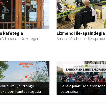
a kafetegia
Eizmendi ile-apaindegia
-Villabona
- Gozotegiak
Amasa-Villabona
- Ile-apaind
billa Trail, aurtengo
Santio jaiak: Udalaren lehe
tako berrikuntza nagusia
balorazioa