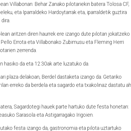
tean Villabonan: Behar Zanako pilotariekin batera Tolosa CF,
leku, eta Iparraldeko Hardoytarrak eta, iparraldetik guztira
 dira.
olean aritzen diren haurrek ere izango dute pilotan jokatzeko
 Pello Errota eta Villabonako Zubimusu eta Fleming Herri
otarien zerrenda.
n hasiko da eta 12:30ak arte luzatuko da.
dari plaza delakoan, Berdel dastaketa izango da. Getariko
rilan erreko da berdela eta sagardo eta txakolinaz dastatu ah
atera, Sagardotegi hauek parte hartuko dute festa honetan:
asuko Sarasola eta Astigarragako Irigoien.
dutako festa izango da, gastronomia eta pilota uztartuko