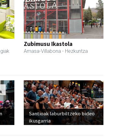
Zubimusu Ikastola
egiak
Amasa-Villabona
- Hezkuntza
n
Santioak laburbiltzeko bideo
ikusgarria