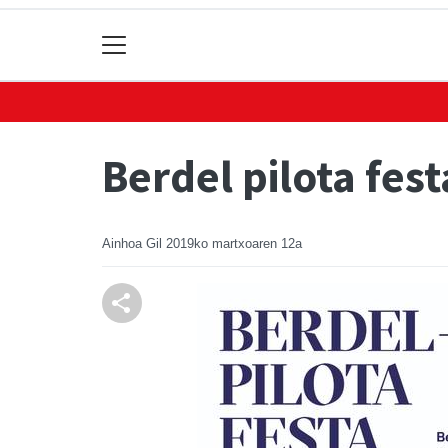
Berdel pilota fes
Ainhoa Gil
2019ko martxoaren 12a