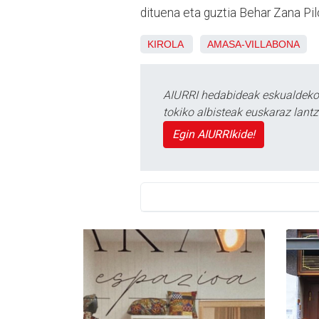
dituena eta guztia Behar Zana Pil
KIROLA
AMASA-VILLABONA
AIURRI hedabideak eskualdeko n
tokiko albisteak euskaraz lan
Egin AIURRIkide!