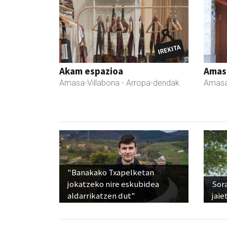
Akam espazioa
Amas
Amasa-Villabona
- Arropa-dendak
Amasa
"Banakako Txapelketan
jokatzeko nire eskubidea
Sora
aldarrikatzen dut"
jaie