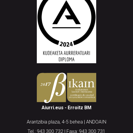
Aiurri.eus - Erroitz BM
Arantzibia plaza, 4-5 behea | ANDOAIN
Tel.: 943 300 732 | Faxa: 943 300 731