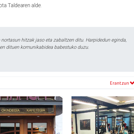
ota Taldearen alde.
ortasun hitzak jaso eta zabaltzen ditu. Harpidedun eginda,
tzen dituen komunikabidea babestuko duzu.
Erantzun