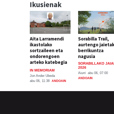
Ikusienak
Aita Larramendi
Sorabilla Trail,
ikastolako
aurtengo jaieta
sortzaileen eta
berrikuntza
ondorengoen
nagusia
arteko katebegia
SORABILLAKO JAIA
2026
IN MEMORIAM
Aiurri
abu 06, 07:00
Jon Ander Ubeda
ANDOAIN
abu 06, 11:38
ANDOAIN