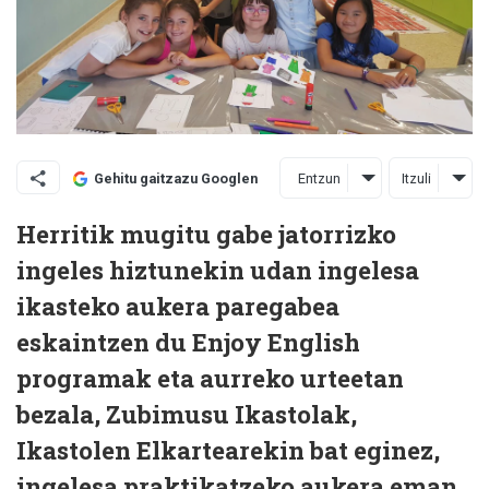
Entzun
Itzuli
Gehitu gaitzazu Googlen
Herritik mugitu gabe jatorrizko
ingeles hiztunekin udan ingelesa
ikasteko aukera paregabea
eskaintzen du Enjoy English
programak eta aurreko urteetan
bezala, Zubimusu Ikastolak,
Ikastolen Elkartearekin bat eginez,
ingelesa praktikatzeko aukera eman