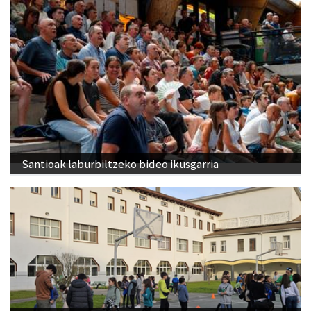
Santioak laburbiltzeko bideo ikusgarria