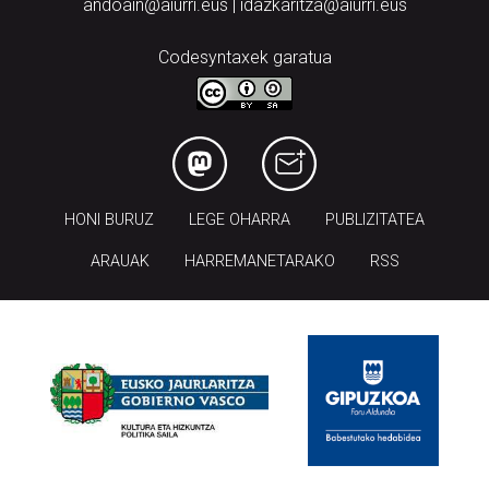
andoain@aiurri.eus | idazkaritza@aiurri.eus
Codesyntaxek garatua
HONI BURUZ
LEGE OHARRA
PUBLIZITATEA
ARAUAK
HARREMANETARAKO
RSS