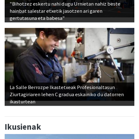
"Bihotzez eskertu nahi dugu Urnietan nahiz beste
hainbat salestar etxetik jasotzen ari garen
gertutasuna eta babesa"
La Salle Berrozpe Ikastetxeak Profesionaltasun
Ziurtagiriaren lehen C gradua eskainiko du datorren
ikasturtean
Ikusienak