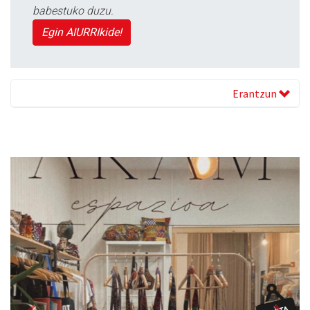
babestuko duzu.
Egin AIURRIkide!
Erantzun