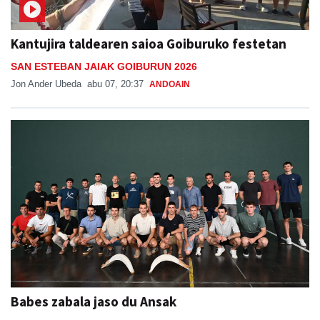
Kantujira taldearen saioa Goiburuko festetan
SAN ESTEBAN JAIAK GOIBURUN 2026
Jon Ander Ubeda
abu 07, 20:37
ANDOAIN
Babes zabala jaso du Ansak