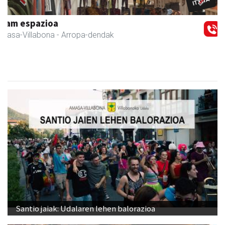
Previous
Next
Fleming Herri Eskola
Amasa-Villabona
- Hezkuntza
Santio jaiak: Udalaren lehen balorazioa