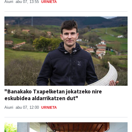
Aiurri
abu 07, 13:55
URNIETA
"Banakako Txapelketan jokatzeko nire
eskubidea aldarrikatzen dut"
Aiurri
abu 07, 12:00
URNIETA