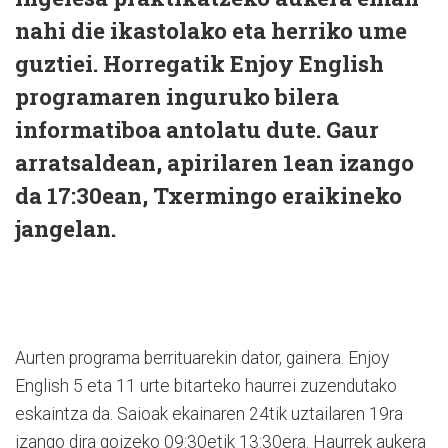
nahi die ikastolako eta herriko ume
guztiei. Horregatik Enjoy English
programaren inguruko bilera
informatiboa antolatu dute. Gaur
arratsaldean, apirilaren 1ean izango
da 17:30ean, Txermingo eraikineko
jangelan.
Aurten programa berrituarekin dator, gainera. Enjoy
English 5 eta 11 urte bitarteko haurrei zuzendutako
eskaintza da. Saioak ekainaren 24tik uztailaren 19ra
izango dira goizeko 09:30etik 13:30era. Haurrek aukera