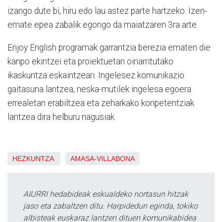
izango dute bi, hiru edo lau astez parte hartzeko. Izen-
emate epea zabalik egongo da maiatzaren 3ra arte.
Enjoy English programak garrantzia berezia ematen die
kanpo ekintzei eta proiektuetan oinarritutako
ikaskuntza eskaintzeari. Ingelesez komunikazio
gaitasuna lantzea, neska-mutilek ingelesa egoera
errealetan erabiltzea eta zeharkako konpetentziak
lantzea dira helburu nagusiak.
HEZKUNTZA
AMASA-VILLABONA
AIURRI hedabideak eskualdeko nortasun hitzak
jaso eta zabaltzen ditu. Harpidedun eginda, tokiko
albisteak euskaraz lantzen dituen komunikabidea