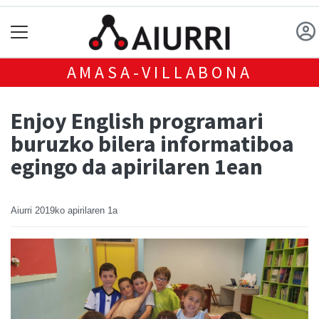
AMASA-VILLABONA
Enjoy English programari
buruzko bilera informatiboa
egingo da apirilaren 1ean
Aiurri
2019ko apirilaren 1a