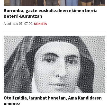
Burrunba, gazte euskaltzaleen ekimen berria
Beterri-Buruntzan
Aiurri
abu 07, 07:00
URNIETA
Otoitzaldia, larunbat honetan, Ama Kandidaren
omenez