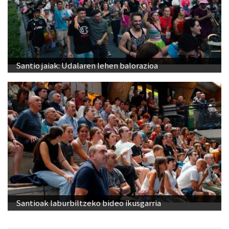
Santio jaiak: Udalaren lehen balorazioa
Santioak laburbiltzeko bideo ikusgarria