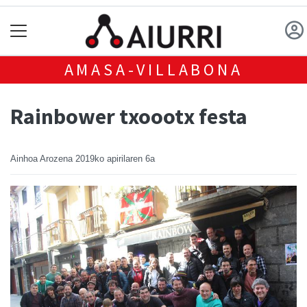
AMASA-VILLABONA
Rainbower txoootx festa
Ainhoa Arozena
2019ko apirilaren 6a