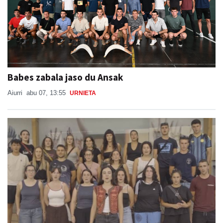
Babes zabala jaso du Ansak
Aiurri
abu 07, 13:55
URNIETA