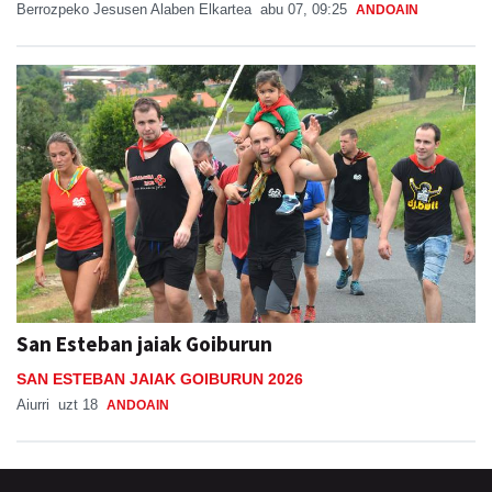
Berrozpeko Jesusen Alaben Elkartea
abu 07, 09:25
ANDOAIN
San Esteban jaiak Goiburun
SAN ESTEBAN JAIAK GOIBURUN 2026
Aiurri
uzt 18
ANDOAIN