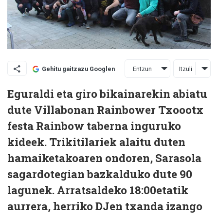
Entzun
Itzuli
Gehitu gaitzazu Googlen
Eguraldi eta giro bikainarekin abiatu
dute Villabonan Rainbower Txoootx
festa Rainbow taberna inguruko
kideek. Trikitilariek alaitu duten
hamaiketakoaren ondoren, Sarasola
sagardotegian bazkalduko dute 90
lagunek. Arratsaldeko 18:00etatik
aurrera, herriko DJen txanda izango