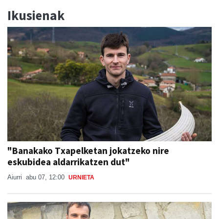
Ikusienak
"Banakako Txapelketan jokatzeko nire
eskubidea aldarrikatzen dut"
Aiurri
abu 07, 12:00
URNIETA