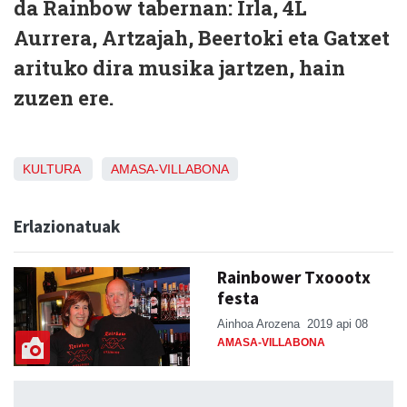
da Rainbow tabernan: Irla, 4L
Aurrera, Artzajah, Beertoki eta Gatxet
arituko dira musika jartzen, hain
zuzen ere.
KULTURA
AMASA-VILLABONA
Erlazionatuak
Rainbower Txoootx
festa
Ainhoa Arozena
2019 api 08
AMASA-VILLABONA