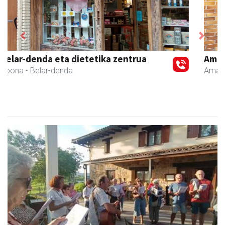
Previous
Next
Amane
Amasa-Villabona
- Arropa-dendak