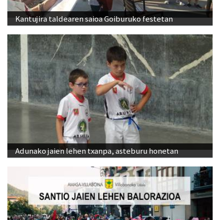
Kantujira taldearen saioa Goiburuko festetan
Adunako jaien lehen txanpa, asteburu honetan