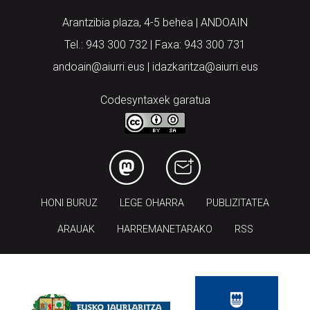
Arantzibia plaza, 4-5 behea | ANDOAIN
Tel.: 943 300 732 | Faxa: 943 300 731
andoain@aiurri.eus | idazkaritza@aiurri.eus
Codesyntaxek garatua
HONI BURUZ
LEGE OHARRA
PUBLIZITATEA
ARAUAK
HARREMANETARAKO
RSS