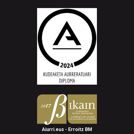
Aiurri.eus - Erroitz BM