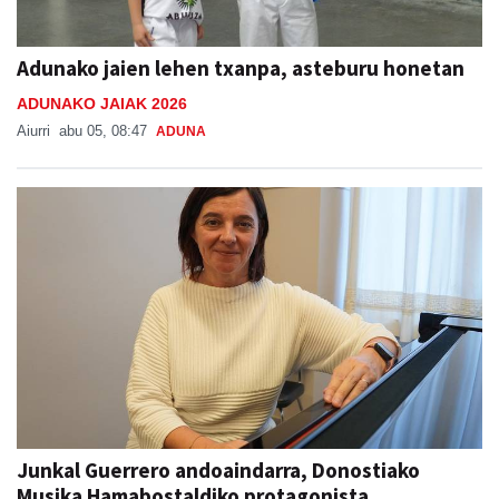
Adunako jaien lehen txanpa, asteburu honetan
ADUNAKO JAIAK 2026
Aiurri
abu 05, 08:47
ADUNA
Junkal Guerrero andoaindarra, Donostiako
Musika Hamabostaldiko protagonista