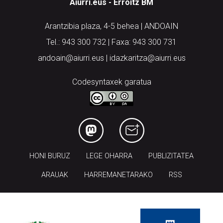
Aiurri.eus - Erroitz BM
Arantzibia plaza, 4-5 behea | ANDOAIN
Tel.: 943 300 732 | Faxa: 943 300 731
andoain@aiurri.eus | idazkaritza@aiurri.eus
Codesyntaxek garatua
HONI BURUZ
LEGE OHARRA
PUBLIZITATEA
ARAUAK
HARREMANETARAKO
RSS