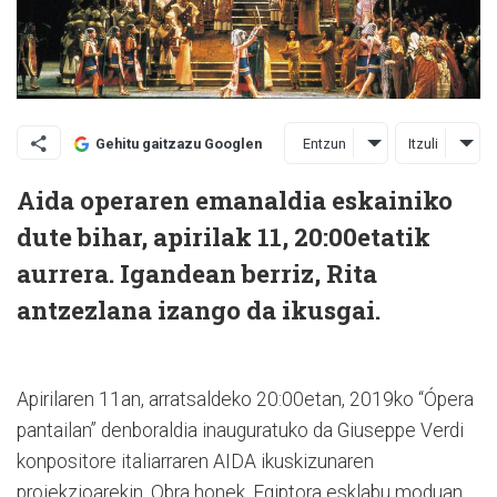
Entzun
Itzuli
Gehitu gaitzazu Googlen
Aida operaren emanaldia eskainiko
dute bihar, apirilak 11, 20:00etatik
aurrera. Igandean berriz, Rita
antzezlana izango da ikusgai.
Apirilaren 11an, arratsaldeko 20:00etan, 2019ko “Ópera
pantailan” denboraldia inauguratuko da Giuseppe Verdi
konpositore italiarraren AIDA ikuskizunaren
proiekzioarekin. Obra honek, Egiptora esklabu moduan