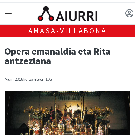
AMASA-VILLABONA
Opera emanaldia eta Rita
antzezlana
Aiurri
2019ko apirilaren 10a