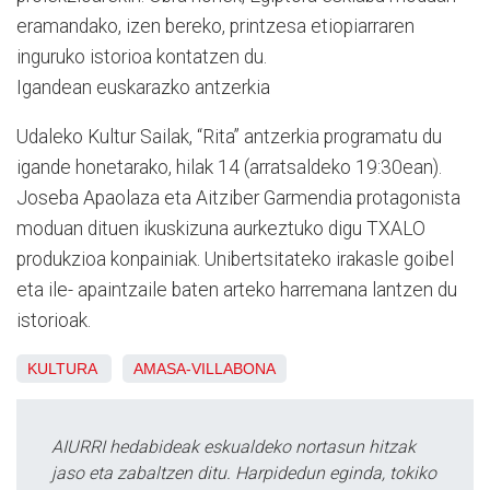
eramandako, izen bereko, printzesa etiopiarraren
inguruko istorioa kontatzen du.
Igandean euskarazko antzerkia
Udaleko Kultur Sailak, “Rita” antzerkia programatu du
igande honetarako, hilak 14 (arratsaldeko 19:30ean).
Joseba Apaolaza eta Aitziber Garmendia protagonista
moduan dituen ikuskizuna aurkeztuko digu TXALO
produkzioa konpainiak. Unibertsitateko irakasle goibel
eta ile- apaintzaile baten arteko harremana lantzen du
istorioak.
KULTURA
AMASA-VILLABONA
AIURRI hedabideak eskualdeko nortasun hitzak
jaso eta zabaltzen ditu. Harpidedun eginda, tokiko