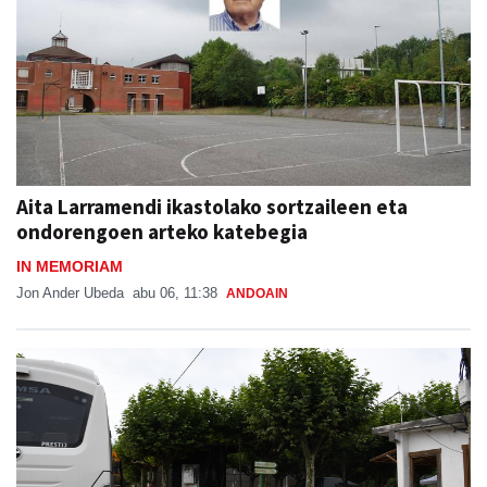
Aita Larramendi ikastolako sortzaileen eta
ondorengoen arteko katebegia
IN MEMORIAM
Jon Ander Ubeda
abu 06, 11:38
ANDOAIN