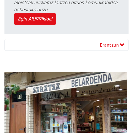
albisteak euskaraz lantzen dituen komunikabidea
babestuko duzu.
Egin AIURRIkide!
Erantzun