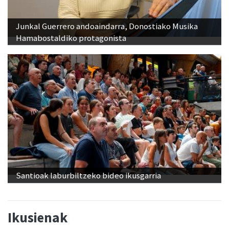
Junkal Guerrero andoaindarra, Donostiako Musika
Hamabostaldiko protagonista
Santioak laburbiltzeko bideo ikusgarria
Ikusienak