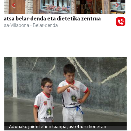
Previous
Next
Amasa-Villabonako Udala
Amasa-Villabona
- Udaletxeak
Adunako jaien lehen txanpa, asteburu honetan