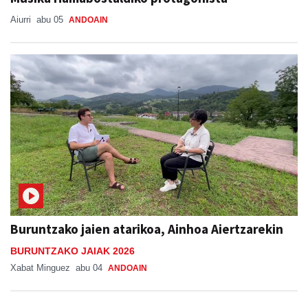
Aiurri
abu 05
ANDOAIN
Buruntzako jaien atarikoa, Ainhoa Aiertzarekin
BURUNTZAKO JAIAK 2026
Xabat Minguez
abu 04
ANDOAIN