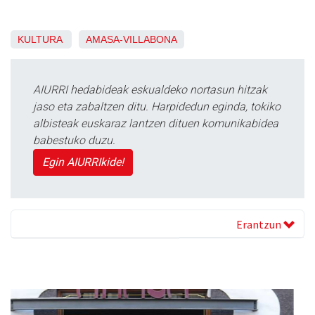
KULTURA
AMASA-VILLABONA
AIURRI hedabideak eskualdeko nortasun hitzak
jaso eta zabaltzen ditu. Harpidedun eginda, tokiko
albisteak euskaraz lantzen dituen komunikabidea
babestuko duzu.
Egin AIURRIkide!
Erantzun