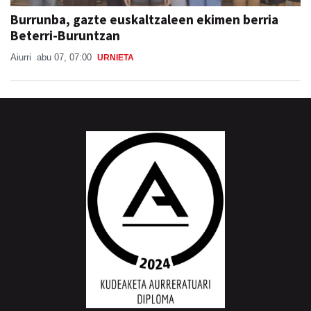
Burrunba, gazte euskaltzaleen ekimen berria
Beterri-Buruntzan
Aiurri
abu 07, 07:00
URNIETA