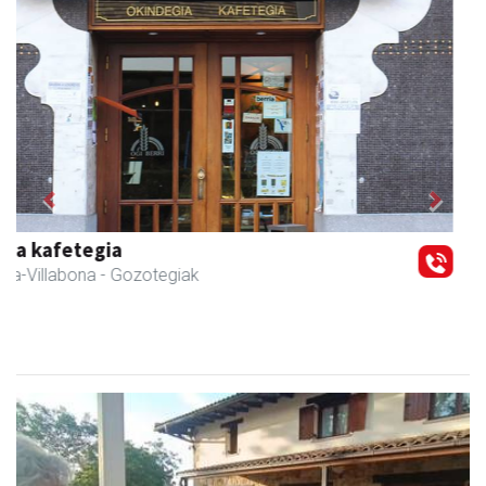
Previous
Next
Arindu fisioterapia eta osteopatia
Amasa-Villabona
- Fisioterapia