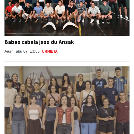
Babes zabala jaso du Ansak
Aiurri
abu 07, 13:55
URNIETA