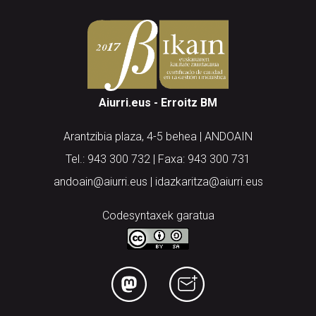
Aiurri.eus - Erroitz BM
Arantzibia plaza, 4-5 behea | ANDOAIN
Tel.: 943 300 732 | Faxa: 943 300 731
andoain@aiurri.eus | idazkaritza@aiurri.eus
Codesyntaxek garatua