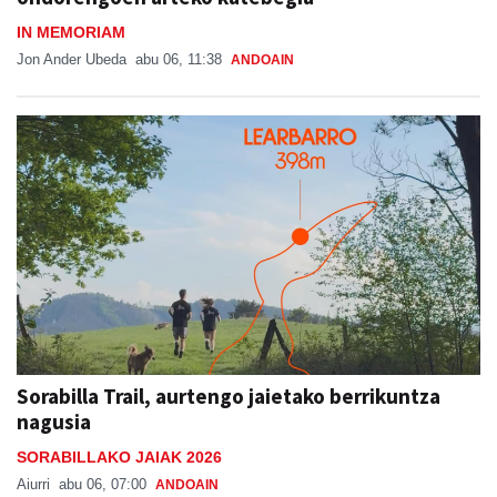
IN MEMORIAM
Jon Ander Ubeda
abu 06, 11:38
ANDOAIN
Sorabilla Trail, aurtengo jaietako berrikuntza
nagusia
SORABILLAKO JAIAK 2026
Aiurri
abu 06, 07:00
ANDOAIN