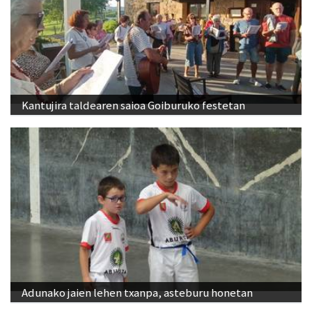
Kantujira taldearen saioa Goiburuko festetan
Adunako jaien lehen txanpa, asteburu honetan