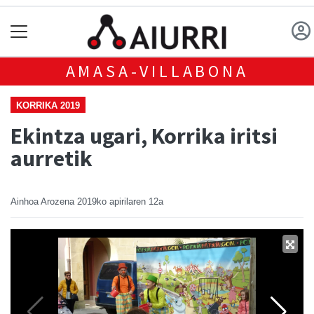
AMASA-VILLABONA
KORRIKA 2019
Ekintza ugari, Korrika iritsi
aurretik
Ainhoa Arozena
2019ko apirilaren 12a