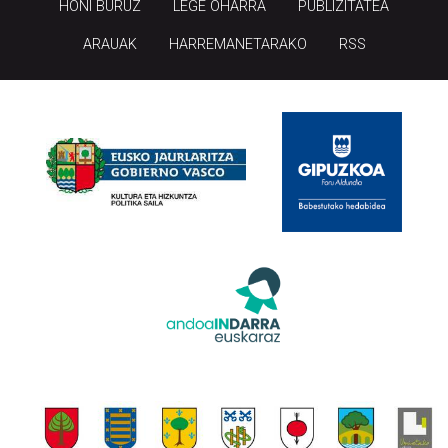
HONI BURUZ
LEGE OHARRA
PUBLIZITATEA
ARAUAK
HARREMANETARAKO
RSS