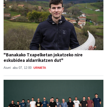
"Banakako Txapelketan jokatzeko nire
eskubidea aldarrikatzen dut"
Aiurri
abu 07, 12:00
URNIETA