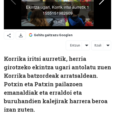
Gehitu gaitzazu Googlen
Entzun
Itzuli
Korrika iritsi aurretik, herria
girotzeko ekintza ugari antolatu zuen
Korrika batzordeak arratsaldean.
Potxin eta Patxin pailazoen
emanaldiak eta erraldoi eta
buruhandien kalejirak harrera beroa
izan zuten.