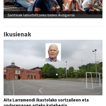
Santioak laburbiltzeko bideo ikusgarria
Ikusienak
Aita Larramendi ikastolako sortzaileen eta
ondorengoen arteko katebegia