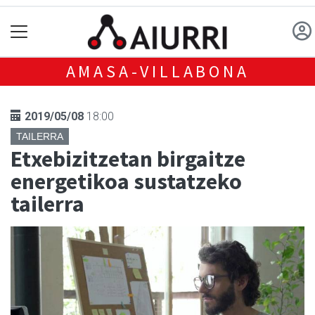
AMASA-VILLABONA
2019/05/08
18:00
TAILERRA
Etxebizitzetan birgaitze
energetikoa sustatzeko
tailerra