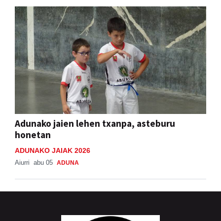
Adunako jaien lehen txanpa, asteburu
honetan
ADUNAKO JAIAK 2026
Aiurri
abu 05
ADUNA