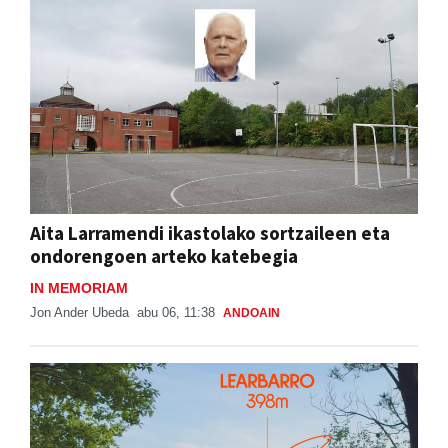
Aita Larramendi ikastolako sortzaileen eta
ondorengoen arteko katebegia
IN MEMORIAM
Jon Ander Ubeda
abu 06, 11:38
ANDOAIN