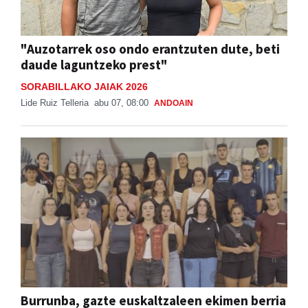
"Auzotarrek oso ondo erantzuten dute, beti
daude laguntzeko prest"
SORABILLAKO JAIAK 2026
Lide Ruiz Telleria
abu 07, 08:00
ANDOAIN
Burrunba, gazte euskaltzaleen ekimen berria