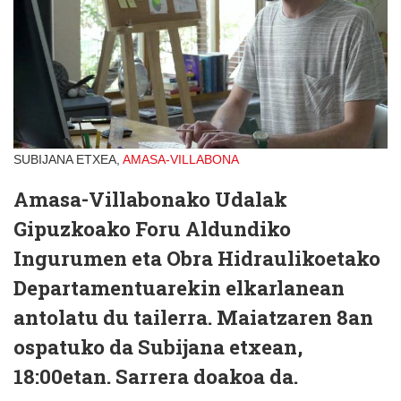
SUBIJANA ETXEA,
AMASA-VILLABONA
Amasa-Villabonako Udalak
Gipuzkoako Foru Aldundiko
Ingurumen eta Obra Hidraulikoetako
Departamentuarekin elkarlanean
antolatu du tailerra. Maiatzaren 8an
ospatuko da Subijana etxean,
18:00etan. Sarrera doakoa da.