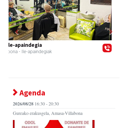
Previous
Next
Sahatsa belar-denda eta dietetika zentrua
Amasa-Villabona
- Belar-denda
Agenda
2026/08/28
16:30 - 20:30
Gureako erakusgela, Amasa-Villabona