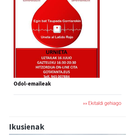
Odol-emaileak
»» Ekitaldi gehiago
Ikusienak