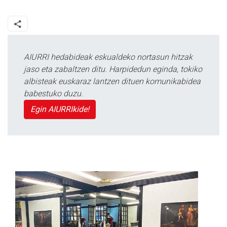
AIURRI hedabideak eskualdeko nortasun hitzak
jaso eta zabaltzen ditu. Harpidedun eginda, tokiko
albisteak euskaraz lantzen dituen komunikabidea
babestuko duzu.
Egin AIURRIkide!