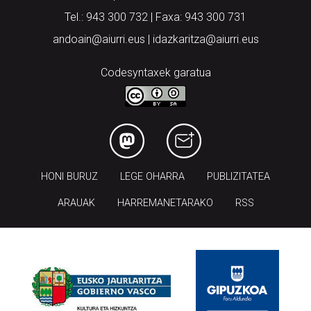
Tel.: 943 300 732 | Faxa: 943 300 731
andoain@aiurri.eus | idazkaritza@aiurri.eus
Codesyntaxek garatua
HONI BURUZ
LEGE OHARRA
PUBLIZITATEA
ARAUAK
HARREMANETARAKO
RSS