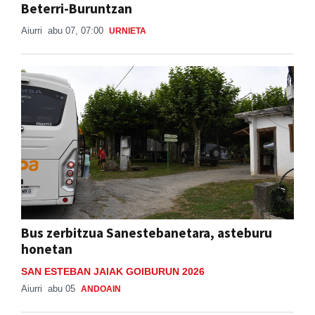
Beterri-Buruntzan
Aiurri
abu 07, 07:00
URNIETA
Bus zerbitzua Sanestebanetara, asteburu
honetan
SAN ESTEBAN JAIAK GOIBURUN 2026
Aiurri
abu 05
ANDOAIN