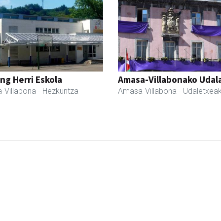
ng Herri Eskola
Amasa-Villabonako Udal
-Villabona
- Hezkuntza
Amasa-Villabona
- Udaletxea