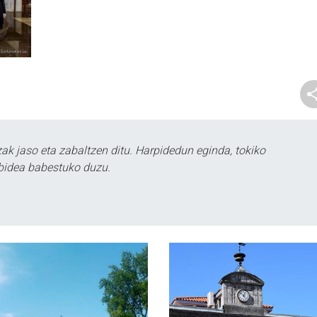
k jaso eta zabaltzen ditu. Harpidedun eginda, tokiko
bidea babestuko duzu.