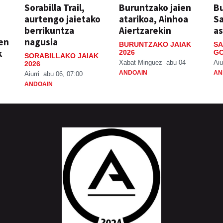
Sorabilla Trail,
Buruntzako jaien
Bu
aurtengo jaietako
atarikoa, Ainhoa
S
berrikuntza
Aiertzarekin
a
ien
nagusia
BURUNTZAKO JAIAK
SA
k
2026
GO
SORABILLAKO JAIAK
Xabat Minguez
abu 04
Aiu
2026
ANDOAIN
AN
Aiurri
abu 06, 07:00
ANDOAIN