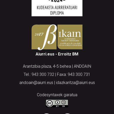
Aiurri.eus - Erroitz BM
Arantzibia plaza, 4-5 behea | ANDOAIN
Tel.: 943 300 732 | Faxa: 943 300 731
andoain@aiurri.eus | idazkaritza@aiurri.eus
Codesyntaxek garatua