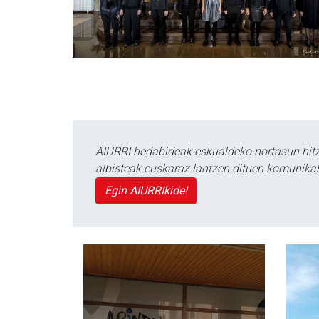
AIURRI hedabideak eskualdeko nortasun hitza
albisteak euskaraz lantzen dituen komunika
Egin AIURRIkide!