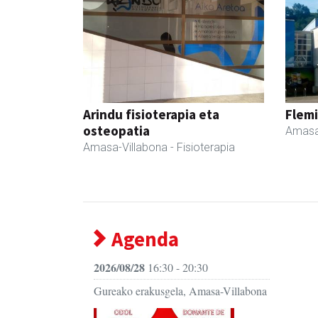
Arindu fisioterapia eta
Flemi
osteopatia
Amasa
Amasa-Villabona
- Fisioterapia
Agenda
2026/08/28
16:30 - 20:30
Gureako erakusgela, Amasa-Villabona