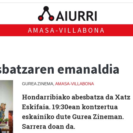
AMASA-VILLABONA
esbatzaren emanaldia
GUREA ZINEMA,
AMASA-VILLABONA
Hondarribiako abesbatza da Xatz
Eskifaia. 19:30ean kontzertua
eskainiko dute Gurea Zineman.
Sarrera doan da.