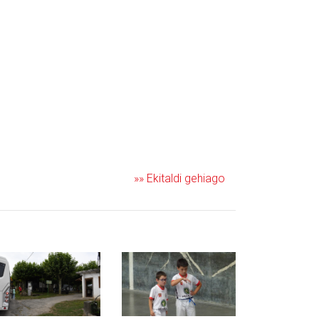
»» Ekitaldi gehiago