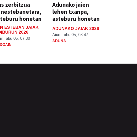
s zerbitzua
Adunako jaien
anestebanetara,
lehen txanpa,
steburu honetan
asteburu honetan
N ESTEBAN JAIAK
ADUNAKO JAIAK 2026
IBURUN 2026
Aiurri
abu 05, 08:47
rri
abu 05, 07:00
ADUNA
DOAIN