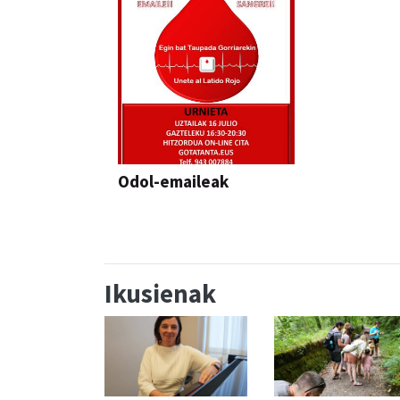
Odol-emaileak
Ikusienak