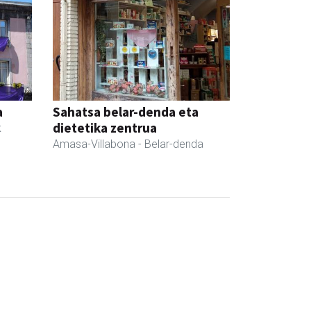
a
Sahatsa belar-denda eta
dietetika zentrua
k
Amasa-Villabona
- Belar-denda