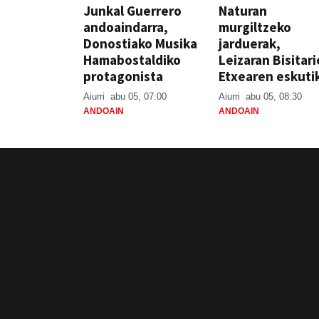
Junkal Guerrero
Naturan
andoaindarra,
murgiltzeko
Donostiako Musika
jarduerak,
Hamabostaldiko
Leizaran Bisitar
protagonista
Etxearen eskuti
Aiurri
abu 05, 07:00
Aiurri
abu 05, 08:30
ANDOAIN
ANDOAIN