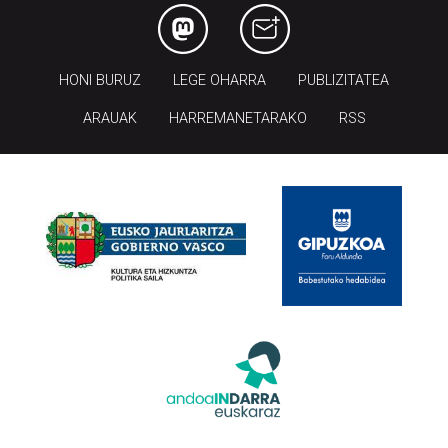
HONI BURUZ
LEGE OHARRA
PUBLIZITATEA
ARAUAK
HARREMANETARAKO
RSS