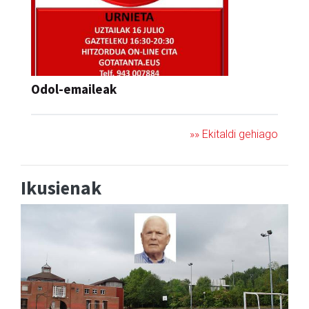
Odol-emaileak
»» Ekitaldi gehiago
Ikusienak