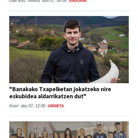
Lide Ruiz Telleria
abu 07, 08:00
ANDOAIN
"Banakako Txapelketan jokatzeko nire
eskubidea aldarrikatzen dut"
Aiurri
abu 07, 12:00
URNIETA