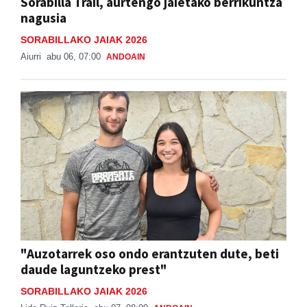
Sorabilla Trail, aurtengo jaietako berrikuntza
nagusia
SORABILLAKO JAIAK 2026
Aiurri
abu 06, 07:00
ANDOAIN
"Auzotarrek oso ondo erantzuten dute, beti
daude laguntzeko prest"
SORABILLAKO JAIAK 2026