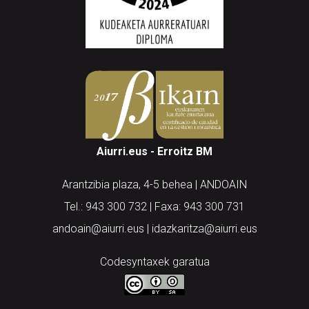
Aiurri.eus - Erroitz BM
Arantzibia plaza, 4-5 behea | ANDOAIN
Tel.: 943 300 732 | Faxa: 943 300 731
andoain@aiurri.eus | idazkaritza@aiurri.eus
Codesyntaxek garatua