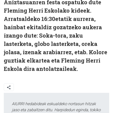
Aniztasuanren festa ospatuko dute
Fleming Herri Eskolako kideek.
Arratsaldeko 16:30etatik aurrera,
hainbat ekitaldiz gozatzeko aukera
izango dute: Soka-tora, zaku
lasterketa, globo lasterketa, oreka
jolasa, izenak arabiarrez, etab. Kolore
guztiak elkartea eta Fleming Herri
Eskola dira antolatzaileak.
AIURRI hedabideak eskualdeko nortasun hitzak
jaso eta zabaltzen ditu. Harpidedun eginda, tokiko