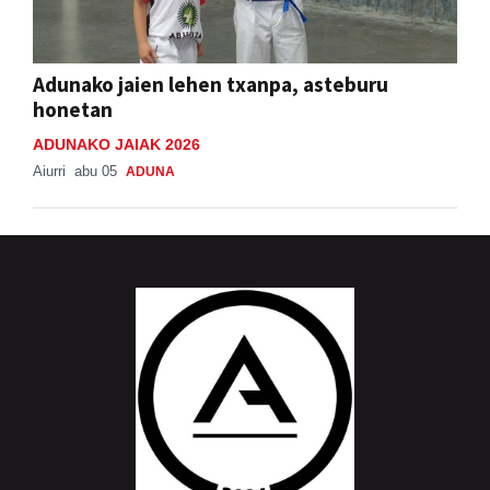
Adunako jaien lehen txanpa, asteburu
honetan
ADUNAKO JAIAK 2026
Aiurri
abu 05
ADUNA