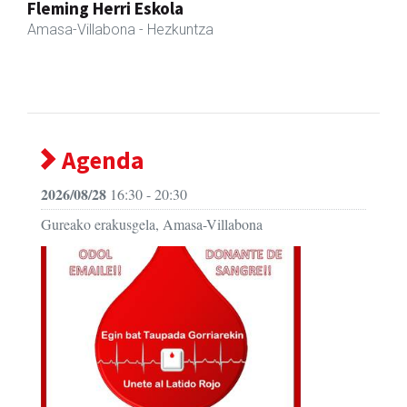
Zubimusu Ikastola
Amasa-Villabona
- Hezkuntza
Agenda
2026/08/28
16:30 - 20:30
Gureako erakusgela, Amasa-Villabona