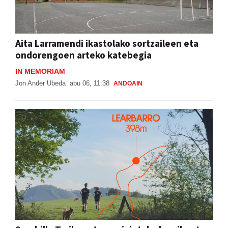
Aita Larramendi ikastolako sortzaileen eta
ondorengoen arteko katebegia
IN MEMORIAM
Jon Ander Ubeda
abu 06, 11:38
ANDOAIN