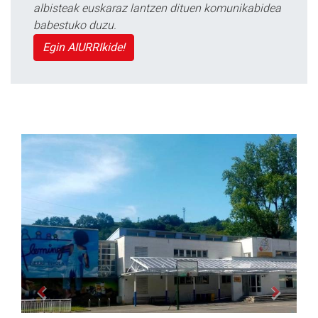
albisteak euskaraz lantzen dituen komunikabidea
babestuko duzu.
Egin AIURRIkide!
Previous
Next