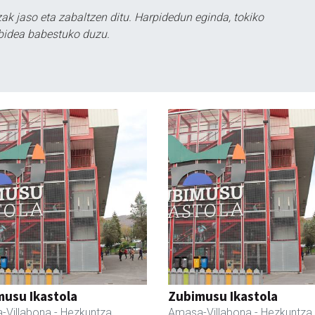
k jaso eta zabaltzen ditu. Harpidedun eginda, tokiko
bidea babestuko duzu.
usu Ikastola
Zubimusu Ikastola
-Villabona
- Hezkuntza
Amasa-Villabona
- Hezkuntza