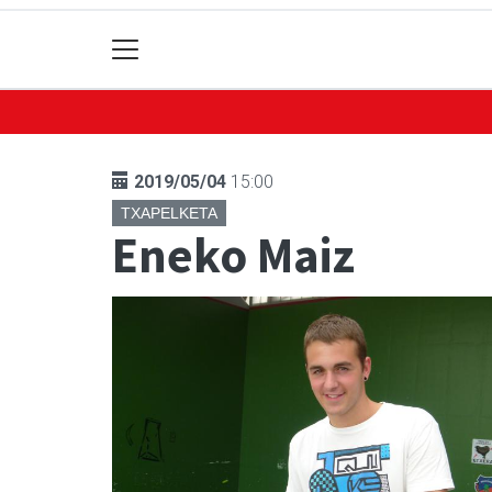
2019/05/04
15:00
TXAPELKETA
Eneko Maiz