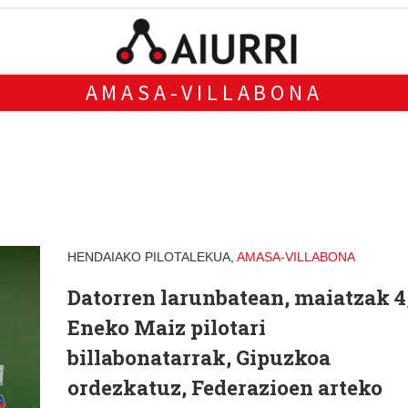
AMASA-VILLABONA
HENDAIAKO PILOTALEKUA,
AMASA-VILLABONA
Datorren larunbatean, maiatzak 4
Eneko Maiz pilotari
billabonatarrak, Gipuzkoa
ordezkatuz, Federazioen arteko