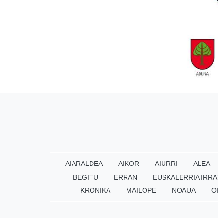
AIARALDEA
AIKOR
AIURRI
ALEA
BEGITU
ERRAN
EUSKALERRIA IRRA
KRONIKA
MAILOPE
NOAUA
O