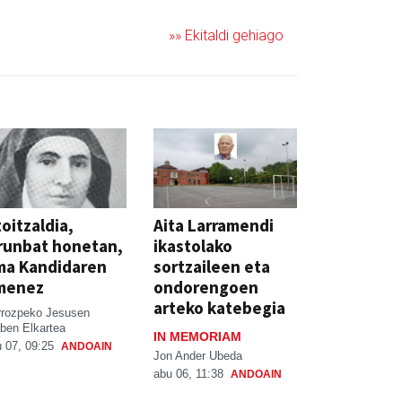
»» Ekitaldi gehiago
oitzaldia,
Aita Larramendi
runbat honetan,
ikastolako
ma Kandidaren
sortzaileen eta
menez
ondorengoen
arteko katebegia
rrozpeko Jesusen
ben Elkartea
IN MEMORIAM
 07, 09:25
ANDOAIN
Jon Ander Ubeda
abu 06, 11:38
ANDOAIN