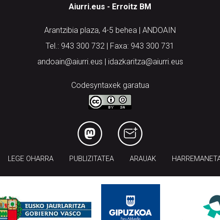
Aiurri.eus - Erroitz BM
Arantzibia plaza, 4-5 behea | ANDOAIN
Tel.: 943 300 732 | Faxa: 943 300 731
andoain@aiurri.eus | idazkaritza@aiurri.eus
Codesyntaxek garatua
LEGE OHARRA
PUBLIZITATEA
ARAUAK
HARREMANET