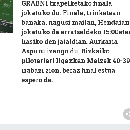
GRABNI txapelketako finala
jokatuko du. Finala, trinketean
banaka, nagusi mailan, Hendaian
jokatuko da arratsaldeko 15:00eta
hasiko den jaialdian. Aurkaria
Aspuru izango du. Bizkaiko
pilotariari ligaxkan Maizek 40-39
irabazi zion, beraz final estua
espero da.