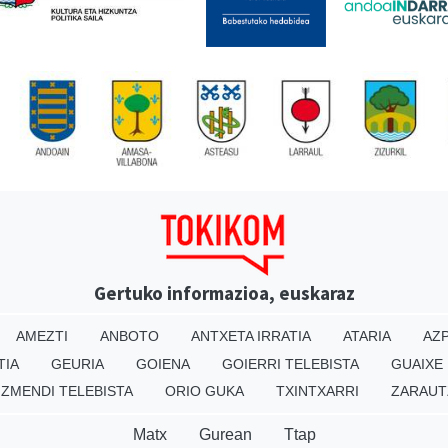
Gertuko informazioa, euskaraz
AMEZTI
ANBOTO
ANTXETA IRRATIA
ATARIA
AZP
TIA
GEURIA
GOIENA
GOIERRI TELEBISTA
GUAIXE
IZMENDI TELEBISTA
ORIO GUKA
TXINTXARRI
ZARAUT
Matx
Gurean
Ttap