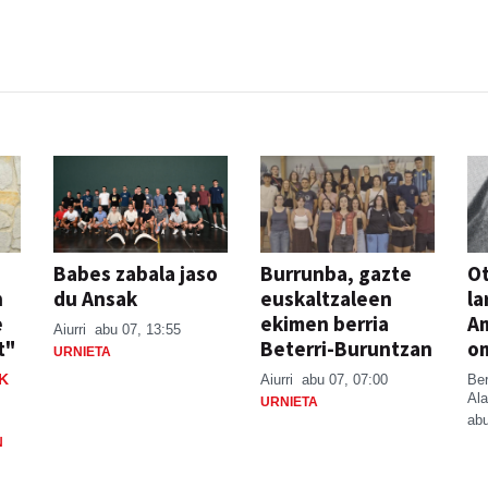
Babes zabala jaso
Burrunba, gazte
Ot
n
du Ansak
euskaltzaleen
la
e
ekimen berria
A
Aiurri
abu 07, 13:55
t"
Beterri-Buruntzan
o
URNIETA
K
Aiurri
abu 07, 07:00
Be
Ala
URNIETA
abu
N