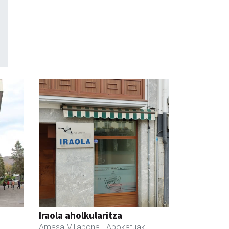
Iraola aholkularitza
Amasa-Villabona
- Abokatuak