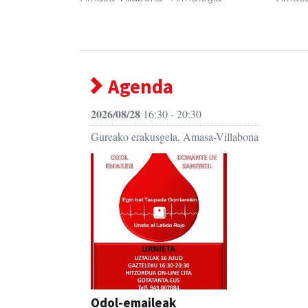
Agenda
2026/08/28
16:30 - 20:30
Gureako erakusgela, Amasa-Villabona
Odol-emaileak