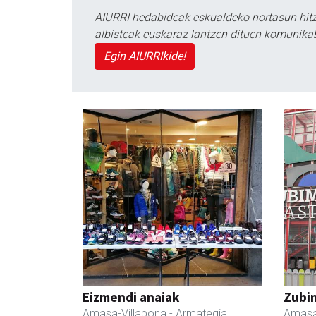
AIURRI hedabideak eskualdeko nortasun hitza
albisteak euskaraz lantzen dituen komunika
Egin AIURRIkide!
Eizmendi anaiak
Zubim
Amasa-Villabona
- Armategia
Amasa