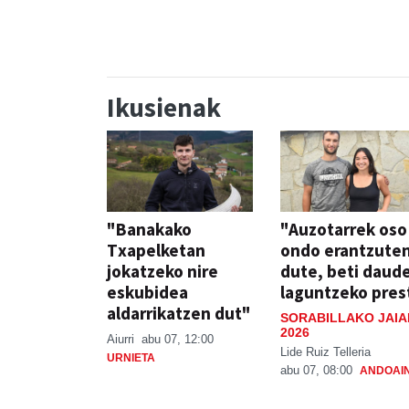
Ikusienak
"Banakako
"Auzotarrek oso
Txapelketan
ondo erantzute
jokatzeko nire
dute, beti daud
eskubidea
laguntzeko pres
aldarrikatzen dut"
SORABILLAKO JAIA
2026
Aiurri
abu 07, 12:00
Lide Ruiz Telleria
URNIETA
abu 07, 08:00
ANDOAI