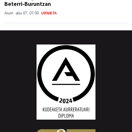
Beterri-Buruntzan
Aiurri
abu 07, 07:00
URNIETA