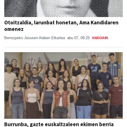
Otoitzaldia, larunbat honetan, Ama Kandidaren
omenez
Berrozpeko Jesusen Alaben Elkartea
abu 07, 09:25
ANDOAIN
Burrunba, gazte euskaltzaleen ekimen berria