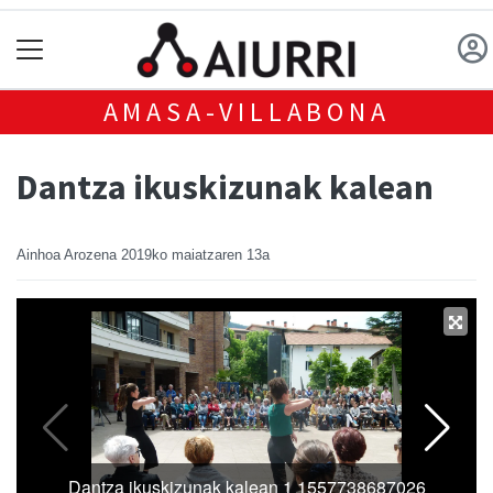
AMASA-VILLABONA
Dantza ikuskizunak kalean
Ainhoa Arozena
2019ko maiatzaren 13a