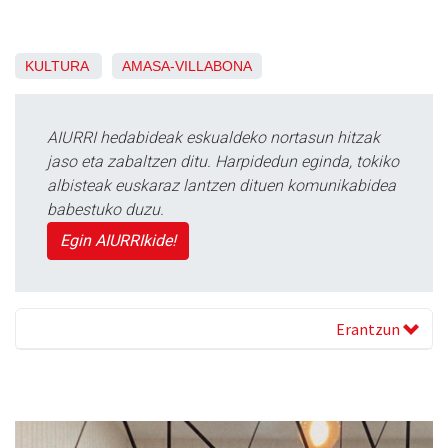
KULTURA
AMASA-VILLABONA
AIURRI hedabideak eskualdeko nortasun hitzak
jaso eta zabaltzen ditu. Harpidedun eginda, tokiko
albisteak euskaraz lantzen dituen komunikabidea
babestuko duzu.
Egin AIURRIkide!
Erantzun