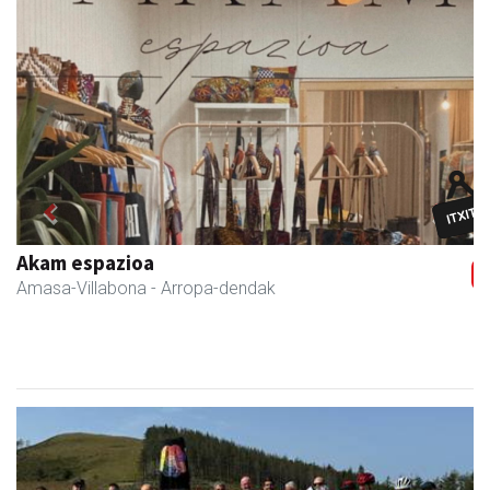
Previous
Next
Iraola aholkularitza
Amasa-Villabona
- Abokatuak