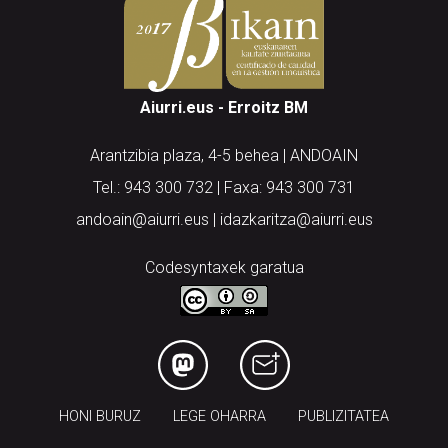
Aiurri.eus - Erroitz BM
Arantzibia plaza, 4-5 behea | ANDOAIN
Tel.: 943 300 732 | Faxa: 943 300 731
andoain@aiurri.eus | idazkaritza@aiurri.eus
Codesyntaxek garatua
HONI BURUZ
LEGE OHARRA
PUBLIZITATEA