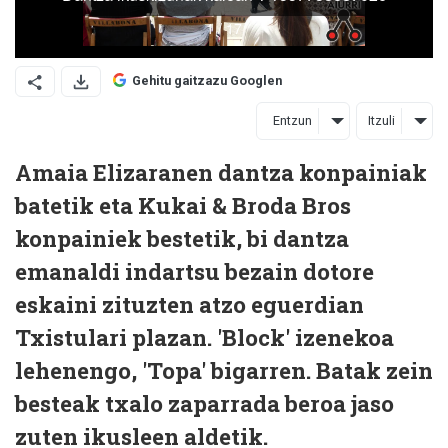
Gehitu gaitzazu Googlen
Entzun
Itzuli
Amaia Elizaranen dantza konpainiak
batetik eta Kukai & Broda Bros
konpainiek bestetik, bi dantza
emanaldi indartsu bezain dotore
eskaini zituzten atzo eguerdian
Txistulari plazan. 'Block' izenekoa
lehenengo, 'Topa' bigarren. Batak zein
besteak txalo zaparrada beroa jaso
zuten ikusleen aldetik.