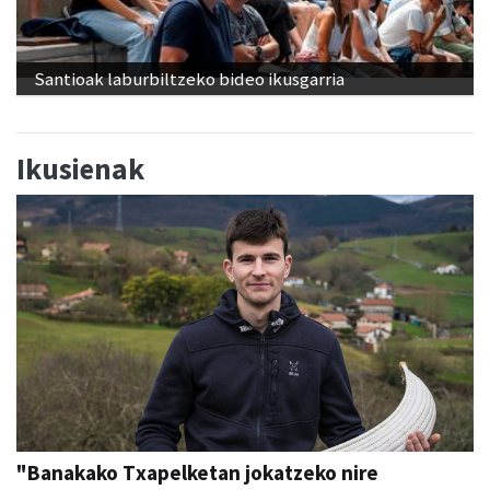
Santioak laburbiltzeko bideo ikusgarria
Ikusienak
"Banakako Txapelketan jokatzeko nire