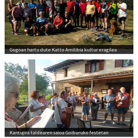
Gogoan hartu dute Katto Amilibia kultur eragilea
Kantujira taldearen saioa Goiburuko festetan