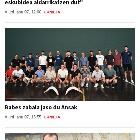
eskubidea aldarrikatzen dut"
Aiurri
abu 07, 12:00
URNIETA
Babes zabala jaso du Ansak
Aiurri
abu 07, 13:55
URNIETA