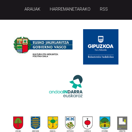
ARAUAK
HARREMANETARAKO
RSS