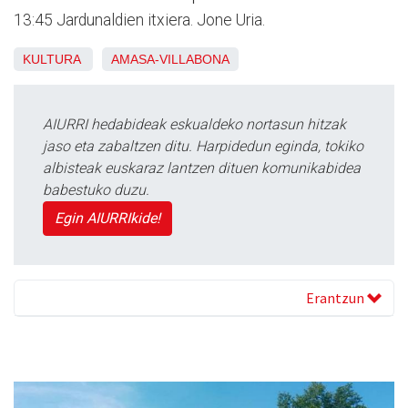
13:45 Jardunaldien itxiera. Jone Uria.
KULTURA
AMASA-VILLABONA
AIURRI hedabideak eskualdeko nortasun hitzak
jaso eta zabaltzen ditu. Harpidedun eginda, tokiko
albisteak euskaraz lantzen dituen komunikabidea
babestuko duzu.
Egin AIURRIkide!
Erantzun