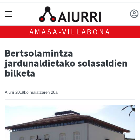
AMASA-VILLABONA
Bertsolamintza
jardunaldietako solasaldien
bilketa
Aiurri
2019ko maiatzaren 28a