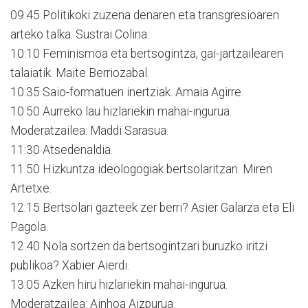
09:45 Politikoki zuzena denaren eta transgresioaren
arteko talka. Sustrai Colina.
10:10 Feminismoa eta bertsogintza, gai-jartzailearen
talaiatik. Maite Berriozabal.
10:35 Saio-formatuen inertziak. Amaia Agirre.
10:50 Aurreko lau hizlariekin mahai-ingurua.
Moderatzailea: Maddi Sarasua.
11:30 Atsedenaldia.
11:50 Hizkuntza ideologogiak bertsolaritzan. Miren
Artetxe.
12:15 Bertsolari gazteek zer berri? Asier Galarza eta Eli
Pagola.
12:40 Nola sortzen da bertsogintzari buruzko iritzi
publikoa? Xabier Aierdi.
13:05 Azken hiru hizlariekin mahai-ingurua.
Moderatzailea: Ainhoa Aizpurua.