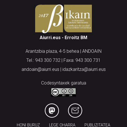
Aiurri.eus - Erroitz BM
Arantzibia plaza, 4-5 behea | ANDOAIN
Tel.: 943 300 732 | Faxa: 943 300 731
andoain@aiurri.eus | idazkaritza@aiurri.eus
Codesyntaxek garatua
HONI BURUZ
LEGE OHARRA
PUBLIZITATEA