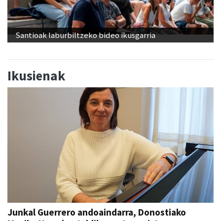
Santioak laburbiltzeko bideo ikusgarria
Ikusienak
Junkal Guerrero andoaindarra, Donostiako