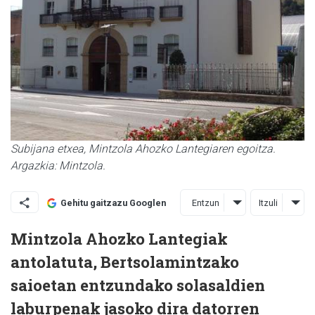
Subijana etxea, Mintzola Ahozko Lantegiaren egoitza.
Argazkia: Mintzola.
Entzun
Itzuli
Gehitu gaitzazu Googlen
Mintzola Ahozko Lantegiak
antolatuta, Bertsolamintzako
saioetan entzundako solasaldien
laburpenak jasoko dira datorren