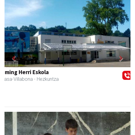
Previous
Next
Sahatsa belar-denda eta dietetika zentrua
Amasa-Villabona
- Belar-denda