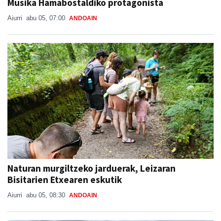
Musika Hamabostaldiko protagonista
Aiurri
abu 05, 07:00
ANDOAIN
Naturan murgiltzeko jarduerak, Leizaran
Bisitarien Etxearen eskutik
Aiurri
abu 05, 08:30
ANDOAIN