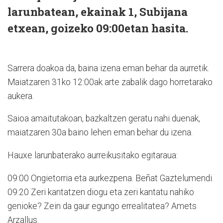
larunbatean, ekainak 1, Subijana
etxean, goizeko 09:00etan hasita.
Sarrera doakoa da, baina izena eman behar da aurretik.
Maiatzaren 31ko 12:00ak arte zabalik dago horretarako
aukera.
Saioa amaitutakoan, bazkaltzen geratu nahi duenak,
maiatzaren 30a baino lehen eman behar du izena.
Hauxe larunbaterako aurreikusitako egitaraua:
09:00 Ongietorria eta aurkezpena. Beñat Gaztelumendi.
09:20 Zeri kantatzen diogu eta zeri kantatu nahiko
genioke? Zein da gaur egungo errealitatea? Amets
Arzallus.