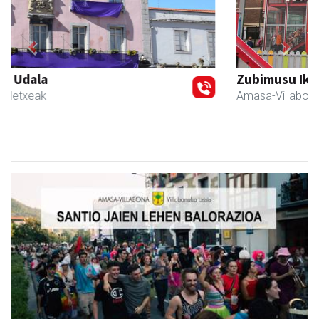
Previous
Next
Zubimusu Ikastola
Amasa-Villabona
- Hezkuntza