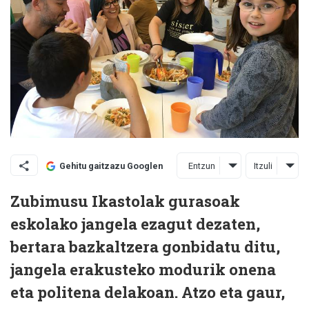
Entzun
Itzuli
Gehitu gaitzazu Googlen
Zubimusu Ikastolak gurasoak
eskolako jangela ezagut dezaten,
bertara bazkaltzera gonbidatu ditu,
jangela erakusteko modurik onena
eta politena delakoan. Atzo eta gaur,