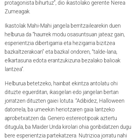
protagonista bihurtuz”, dio ikastolako gerente Nerea
Zumeagak.
Ikastolak Mahi-Mahi jangela berritzailearekin duen
helburua da “haurrek modu osasuntsuan jateaz gain,
esperientzia dibertigarria eta hezigarria bizitzea
bazkaltzerakoan” eta bazkal ondoren, “talde-lana,
elkartasuna edota erantzukizuna bezalako balioak
lantzea”.
Helburua betetzeko, hainbat ekintza antolatu ohi
dituzte eguerditan, ikasgelan edo jangelan bertan
jorratzen dituzten gaiei lotuta. “Adibidez, Halloween
datorrela, ba umeekin heriotzaren gaia lantzeko
aprobetxatzen da. Genero estereotipoak aztertu
ditugula, ba Maider Unda kirolari ohia gonbidatzen dugu
bere esperientzia partekatzera. Nutrizioa jorratu nahi