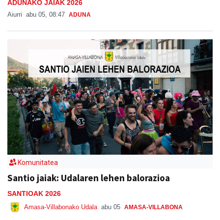
ADUNAKO JAIAK 2026
Aiurri
abu 05, 08:47
ADUNA
Komunitatea
Santio jaiak: Udalaren lehen balorazioa
SANTIOAK 2026
Amasa-Villabonako Udala
abu 05
AMASA-VILLABONA