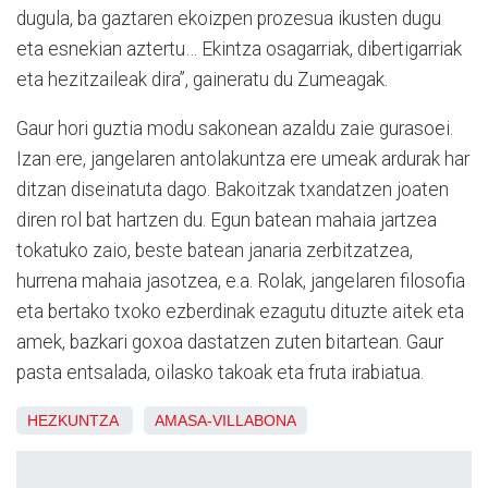
dugula, ba gaztaren ekoizpen prozesua ikusten dugu
eta esnekian aztertu… Ekintza osagarriak, dibertigarriak
eta hezitzaileak dira”, gaineratu du Zumeagak.
Gaur hori guztia modu sakonean azaldu zaie gurasoei.
Izan ere, jangelaren antolakuntza ere umeak ardurak har
ditzan diseinatuta dago. Bakoitzak txandatzen joaten
diren rol bat hartzen du. Egun batean mahaia jartzea
tokatuko zaio, beste batean janaria zerbitzatzea,
hurrena mahaia jasotzea, e.a. Rolak, jangelaren filosofia
eta bertako txoko ezberdinak ezagutu dituzte aitek eta
amek, bazkari goxoa dastatzen zuten bitartean. Gaur
pasta entsalada, oilasko takoak eta fruta irabiatua.
HEZKUNTZA
AMASA-VILLABONA