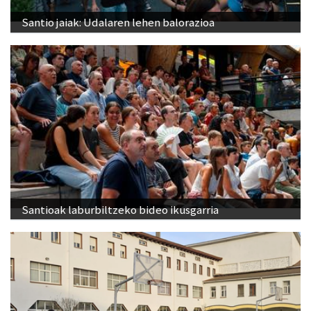
Santio jaiak: Udalaren lehen balorazioa
Santioak laburbiltzeko bideo ikusgarria