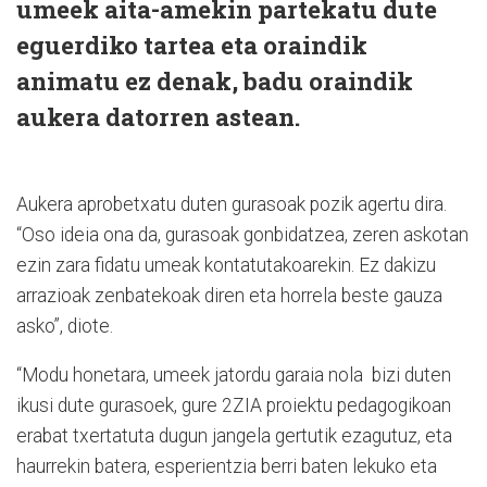
umeek aita-amekin partekatu dute
eguerdiko tartea eta oraindik
animatu ez denak, badu oraindik
aukera datorren astean.
Aukera aprobetxatu duten gurasoak pozik agertu dira.
“Oso ideia ona da, gurasoak gonbidatzea, zeren askotan
ezin zara fidatu umeak kontatutakoarekin. Ez dakizu
arrazioak zenbatekoak diren eta horrela beste gauza
asko”, diote.
“Modu honetara, umeek jatordu garaia nola bizi duten
ikusi dute gurasoek, gure 2ZIA proiektu pedagogikoan
erabat txertatuta dugun jangela gertutik ezagutuz, eta
haurrekin batera, esperientzia berri baten lekuko eta