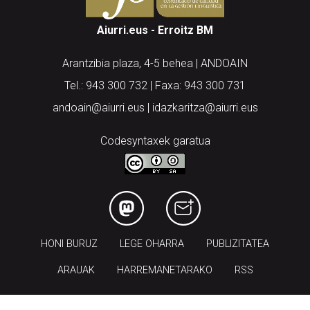
Aiurri.eus - Erroitz BM
Arantzibia plaza, 4-5 behea | ANDOAIN
Tel.: 943 300 732 | Faxa: 943 300 731
andoain@aiurri.eus | idazkaritza@aiurri.eus
Codesyntaxek garatua
HONI BURUZ
LEGE OHARRA
PUBLIZITATEA
ARAUAK
HARREMANETARAKO
RSS