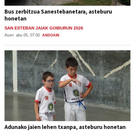
Bus zerbitzua Sanestebanetara, asteburu
honetan
SAN ESTEBAN JAIAK GOIBURUN 2026
Aiurri
abu 05, 07:00
ANDOAIN
Adunako jaien lehen txanpa, asteburu honetan