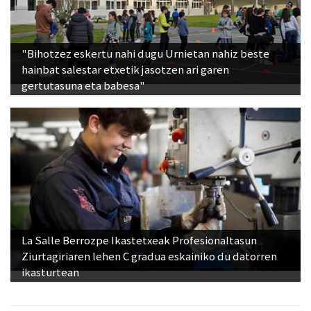
"Bihotzez eskertu nahi dugu Urnietan nahiz beste
hainbat salestar etxetik jasotzen ari garen
gertutasuna eta babesa"
La Salle Berrozpe Ikastetxeak Profesionaltasun
Ziurtagiriaren lehen C gradua eskainiko du datorren
ikasturtean