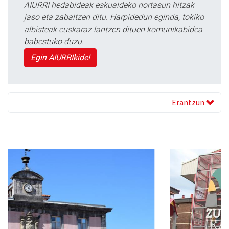
AIURRI hedabideak eskualdeko nortasun hitzak
jaso eta zabaltzen ditu. Harpidedun eginda, tokiko
albisteak euskaraz lantzen dituen komunikabidea
babestuko duzu.
Egin AIURRIkide!
Erantzun