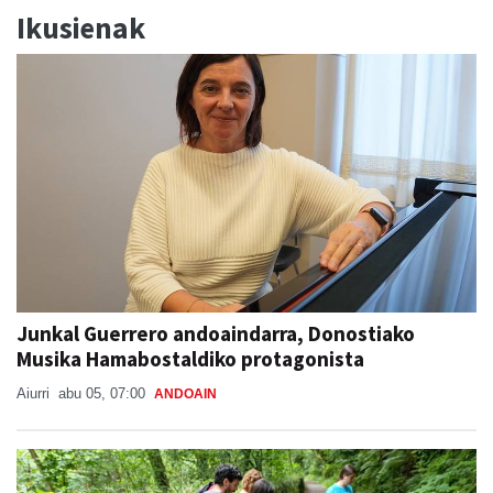
Ikusienak
Junkal Guerrero andoaindarra, Donostiako
Musika Hamabostaldiko protagonista
Aiurri
abu 05, 07:00
ANDOAIN