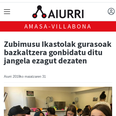
AMASA-VILLABONA
Zubimusu Ikastolak gurasoak
bazkaltzera gonbidatu ditu
jangela ezagut dezaten
Aiurri
2019ko maiatzaren 31