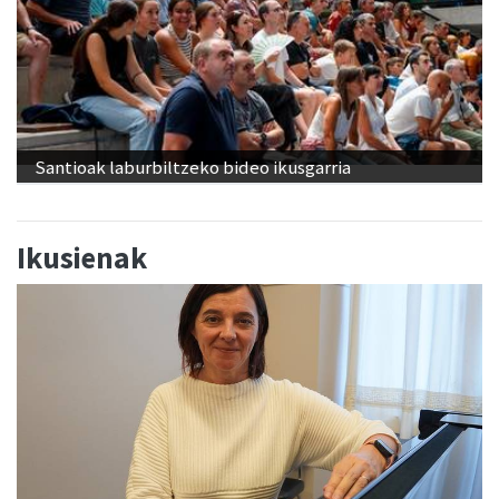
Santioak laburbiltzeko bideo ikusgarria
Ikusienak