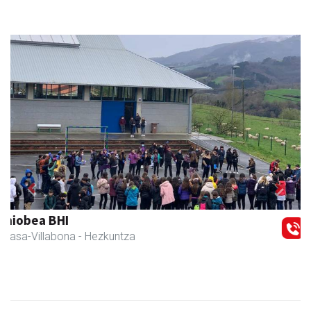
Previous
Next
Iraola aholkularitza
Amasa-Villabona
- Abokatuak