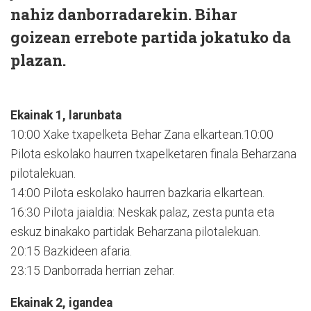
nahiz danborradarekin. Bihar
goizean errebote partida jokatuko da
plazan.
Ekainak 1, larunbata
10:00 Xake txapelketa Behar Zana elkartean.10:00
Pilota eskolako haurren txapelketaren finala Beharzana
pilotalekuan.
14:00 Pilota eskolako haurren bazkaria elkartean.
16:30 Pilota jaialdia: Neskak palaz, zesta punta eta
eskuz binakako partidak Beharzana pilotalekuan.
20:15 Bazkideen afaria.
23:15 Danborrada herrian zehar.
Ekainak 2, igandea