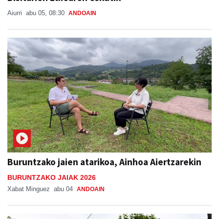
Aiurri
abu 05, 08:30
ANDOAIN
Buruntzako jaien atarikoa, Ainhoa Aiertzarekin
BURUNTZAKO JAIAK 2026
Xabat Minguez
abu 04
ANDOAIN