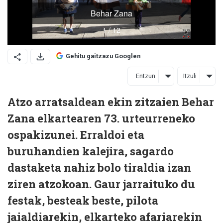
Gehitu gaitzazu Googlen
Entzun
Itzuli
Atzo arratsaldean ekin zitzaien Behar
Zana elkartearen 73. urteurreneko
ospakizunei. Erraldoi eta
buruhandien kalejira, sagardo
dastaketa nahiz bolo tiraldia izan
ziren atzokoan. Gaur jarraituko du
festak, besteak beste, pilota
jaialdiarekin, elkarteko afariarekin