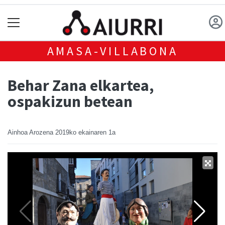
AMASA-VILLABONA
Behar Zana elkartea,
ospakizun betean
Ainhoa Arozena
2019ko ekainaren 1a