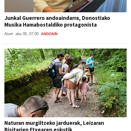
Junkal Guerrero andoaindarra, Donostiako
Musika Hamabostaldiko protagonista
Aiurri
abu 05, 07:00
ANDOAIN
Naturan murgiltzeko jarduerak, Leizaran
Bisitarien Etxearen eskutik