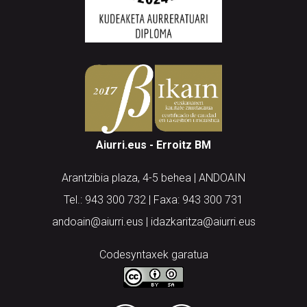
Aiurri.eus - Erroitz BM
Arantzibia plaza, 4-5 behea | ANDOAIN
Tel.: 943 300 732 | Faxa: 943 300 731
andoain@aiurri.eus | idazkaritza@aiurri.eus
Codesyntaxek garatua