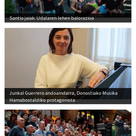
Santio jaiak: Udalaren lehen balorazioa
Junkal Guerrero andoaindarra, Donostiako Musika
Hamabostaldiko protagonista