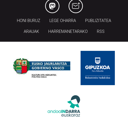
HONI BURUZ
LEGE OHARRA
PUBLIZITATEA
ARAUAK
HARREMANETARAKO
RSS