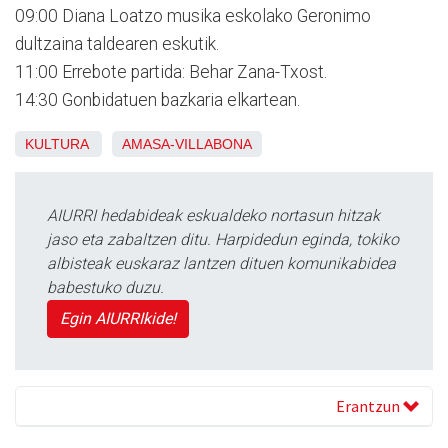
09:00 Diana Loatzo musika eskolako Geronimo
dultzaina taldearen eskutik.
11:00 Errebote partida: Behar Zana-Txost.
14:30 Gonbidatuen bazkaria elkartean.
KULTURA
AMASA-VILLABONA
AIURRI hedabideak eskualdeko nortasun hitzak
jaso eta zabaltzen ditu. Harpidedun eginda, tokiko
albisteak euskaraz lantzen dituen komunikabidea
babestuko duzu.
Egin AIURRIkide!
Erantzun