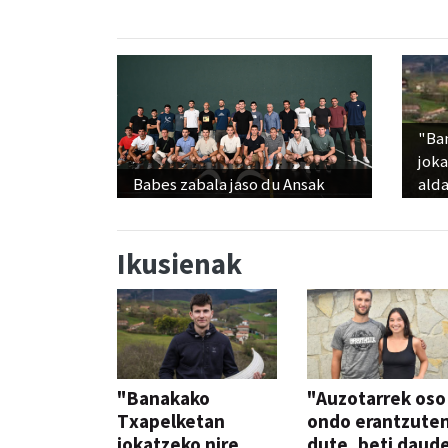
"Ba
jok
Babes zabala jaso du Ansak
alda
Ikusienak
"Banakako
"Auzotarrek oso
Txapelketan
ondo erantzute
jokatzeko nire
dute, beti daud