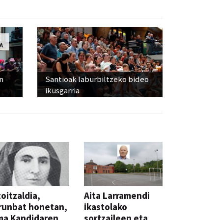
n
Santioak laburbiltzeko bideo
ikusgarria
oitzaldia,
Aita Larramendi
runbat honetan,
ikastolako
ma Kandidaren
sortzaileen eta