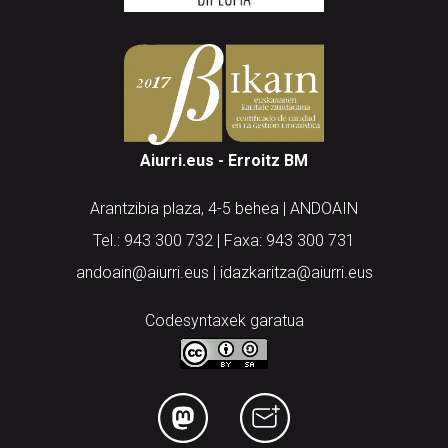
Aiurri.eus - Erroitz BM
Arantzibia plaza, 4-5 behea | ANDOAIN
Tel.: 943 300 732 | Faxa: 943 300 731
andoain@aiurri.eus | idazkaritza@aiurri.eus
Codesyntaxek garatua