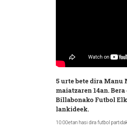
5 urte bete dira Manu 
maiatzaren 14an. Bera
Billabonako Futbol Elk
lankideek.
10:00etan hasi dira futbol partida