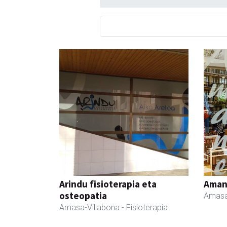
Arindu fisioterapia eta
Ama
osteopatia
Amasa
Amasa-Villabona
- Fisioterapia