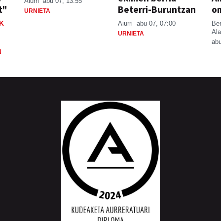
Aiurri
abu 07, 13:55
t"
Beterri-Buruntzan
o
URNIETA
K
Aiurri
abu 07, 07:00
Be
Ala
URNIETA
abu
N