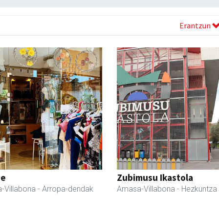
Erantzun
ne
Zubimusu Ikastola
-Villabona
- Arropa-dendak
Amasa-Villabona
- Hezkuntza