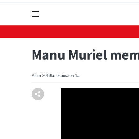
Manu Muriel memo
Aiurri
2019ko ekainaren 1a