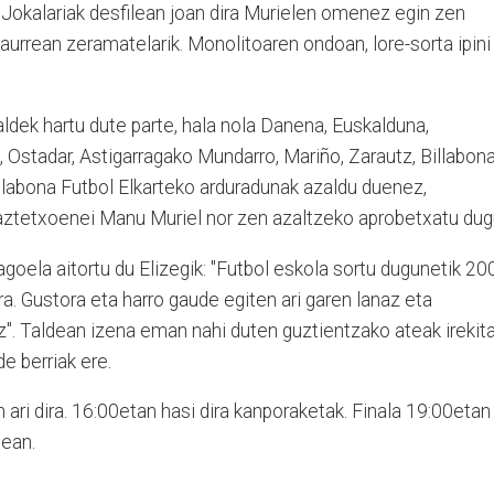
. Jokalariak desfilean joan dira Murielen omenez egin zen
aurrean zeramatelarik. Monolitoaren ondoan, lore-sorta ipini
ldek hartu dute parte, hala nola Danena, Euskalduna,
, Ostadar, Astigarragako Mundarro, Mariño, Zarautz, Billabon
Billabona Futbol Elkarteko arduradunak azaldu duenez,
aztetxoenei Manu Muriel nor zen azaltzeko aprobetxatu dug
agoela aitortu du Elizegik: "Futbol eskola sortu dugunetik 20
ara. Gustora eta harro gaude egiten ari garen lanaz eta
z". Taldean izena eman nahi duten guztientzako ateak irekit
de berriak ere.
 ari dira. 16:00etan hasi dira kanporaketak. Finala 19:00etan
5ean.