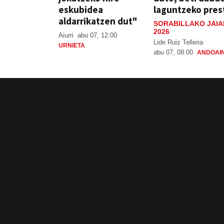
eskubidea
laguntzeko pres
aldarrikatzen dut"
SORABILLAKO JAIA
2026
Aiurri
abu 07, 12:00
Lide Ruiz Telleria
URNIETA
abu 07, 08:00
ANDOAI