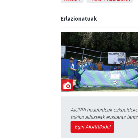
Erlazionatuak
AIURRI hedabideak eskualdeko n
tokiko albisteak euskaraz lan
Egin AIURRIkide!