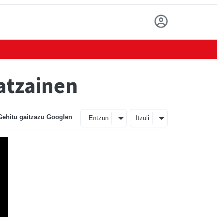
atzainen
Gehitu gaitzazu Googlen
Entzun
Itzuli