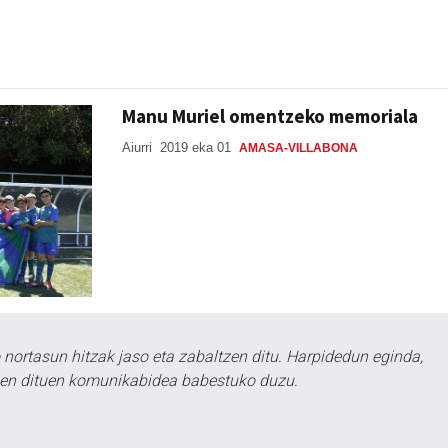
Manu Muriel omentzeko memoriala
Aiurri
2019 eka 01
AMASA-VILLABONA
ortasun hitzak jaso eta zabaltzen ditu. Harpidedun eginda,
tzen dituen komunikabidea babestuko duzu.