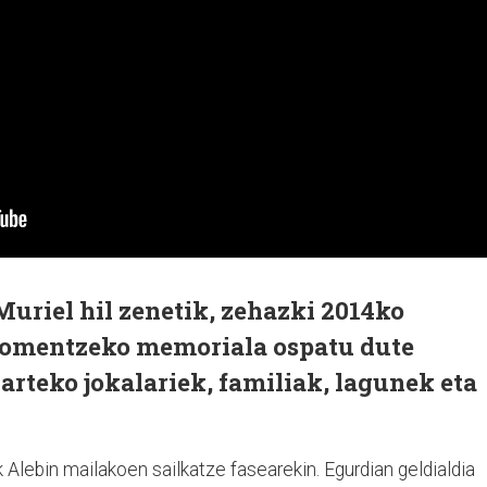
Muriel hil zenetik, zehazki 2014ko
 omentzeko memoriala ospatu dute
arteko jokalariek, familiak, lagunek eta
k Alebin mailakoen sailkatze fasearekin. Egurdian geldialdia