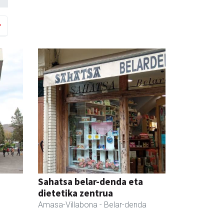
Sahatsa belar-denda eta
dietetika zentrua
Amasa-Villabona
- Belar-denda