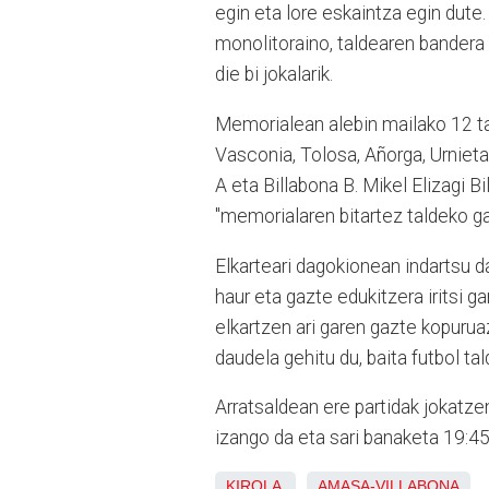
egin eta lore eskaintza egin dute
monolitoraino, taldearen bandera 
die bi jokalarik.
Memorialean alebin mailako 12 ta
Vasconia, Tolosa, Añorga, Urnieta
A eta Billabona B. Mikel Elizagi 
"memorialaren bitartez taldeko g
Elkarteari dagokionean indartsu d
haur eta gazte edukitzera iritsi g
elkartzen ari garen gazte kopurua
daudela gehitu du, baita futbol tal
Arratsaldean ere partidak jokatzen
izango da eta sari banaketa 19:4
KIROLA
AMASA-VILLABONA