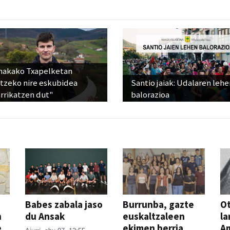
nakako Txapelketan
atzeko nire eskubidea
Santio jaiak: Udalaren lehe
rrikatzen dut"
balorazioa
Babes zabala jaso
Burrunba, gazte
Ot
n
du Ansak
euskaltzaleen
la
e
ekimen berria
A