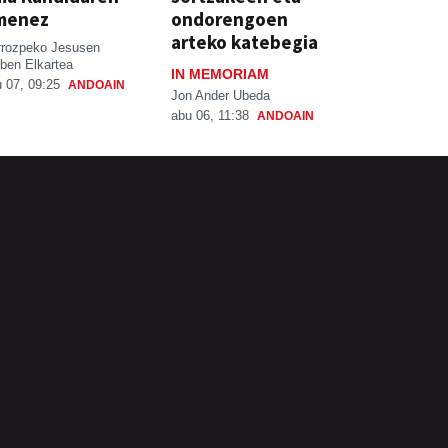
menez
ondorengoen
arteko katebegia
rrozpeko Jesusen
ben Elkartea
IN MEMORIAM
 07, 09:25
ANDOAIN
Jon Ander Ubeda
abu 06, 11:38
ANDOAIN