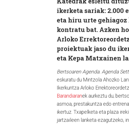
Katedrak esleitu dituz
ikerketa sariak: 2.000 
eta hiru urte gehiagoz
kontratu bat. Azken 
Arloko Errektoreordet
proiektuak jaso du ike
eta Kepa Matxainen la
Bertsoaren Agenda. Agenda Setti
eskuratu du Mintzola Ahozko Lan
Ikerkuntza Arloko Errektoreordetz
Barandiaran
ek aurkeztu du; berts
asmoa, prestakuntza edo entrena
ikertuz. Txapelketa eta plaza ireki
jartzaileen lanketa ezagutzeko, in