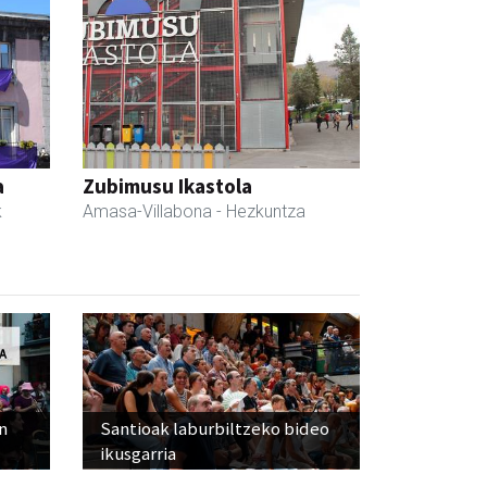
a
Zubimusu Ikastola
k
Amasa-Villabona
- Hezkuntza
n
Santioak laburbiltzeko bideo
ikusgarria