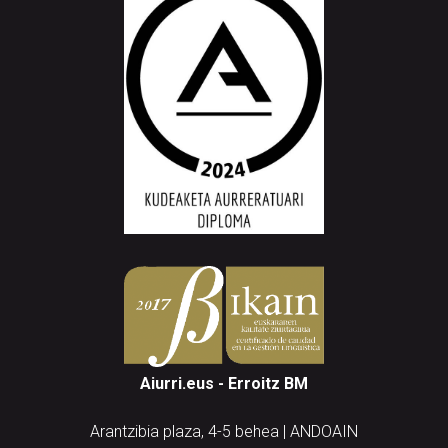
Aiurri.eus - Erroitz BM
Arantzibia plaza, 4-5 behea | ANDOAIN