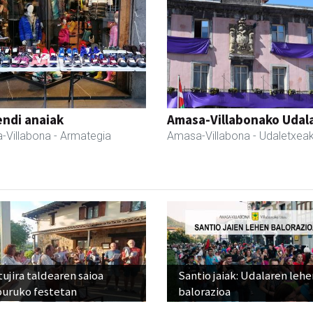
ndi anaiak
Amasa-Villabonako Udal
-Villabona
- Armategia
Amasa-Villabona
- Udaletxea
ujira taldearen saioa
Santio jaiak: Udalaren lehe
buruko festetan
balorazioa