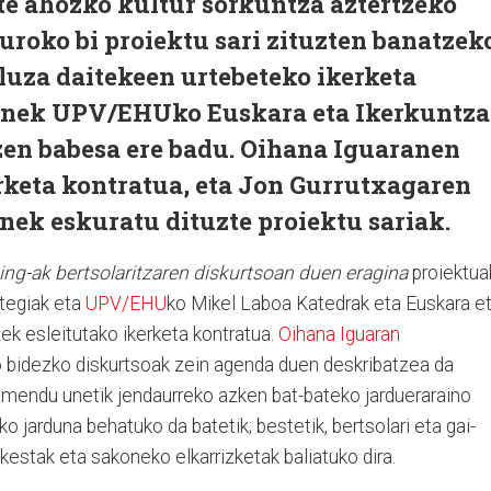
te ahozko kultur sorkuntza aztertzeko
euroko bi proiektu sari zituzten banatzek
 luza daitekeen urtebeteko ikerketa
honek UPV/EHUko Euskara eta Ikerkuntza
zen babesa ere badu. Oihana Iguaranen
rketa kontratua, eta Jon Gurrutxagaren
nek eskuratu dituzte proiektu sariak.
ng-ak bertsolaritzaren diskurtsoan duen eragina
proiektua
tegiak eta
UPV/EHU
ko Mikel Laboa Katedrak eta Euskara e
ek esleitutako ikerketa kontratua.
Oihana Iguaran
o bidezko diskurtsoak zein agenda duen deskribatzea da
mendu unetik jendaurreko azken bat-bateko jardueraraino
ko jarduna behatuko da batetik; bestetik, bertsolari eta gai-
kestak eta sakoneko elkarrizketak baliatuko dira.