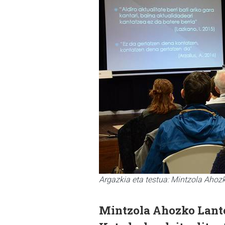
Argazkia eta testua: Mintzola Ahoz
Mintzola Ahozko Lant