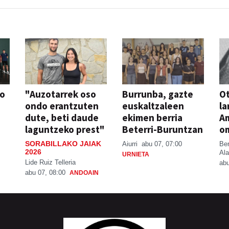
so
"Auzotarrek oso
Burrunba, gazte
Ot
ondo erantzuten
euskaltzaleen
la
dute, beti daude
ekimen berria
A
laguntzeko prest"
Beterri-Buruntzan
o
SORABILLAKO JAIAK
Aiurri
abu 07, 07:00
Be
2026
Ala
URNIETA
Lide Ruiz Telleria
abu
abu 07, 08:00
ANDOAIN