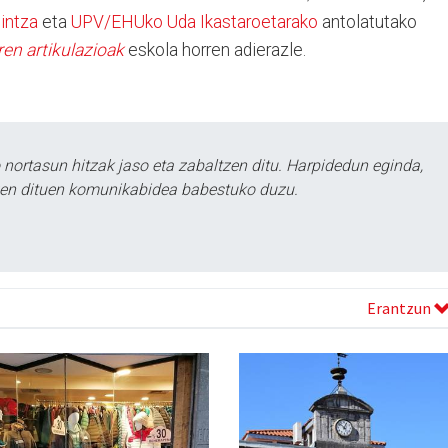
intza
eta
UPV/EHUko Uda Ikastaroetarako
antolatutako
ren artikulazioak
eskola horren adierazle.
ortasun hitzak jaso eta zabaltzen ditu. Harpidedun eginda,
tzen dituen komunikabidea babestuko duzu.
Erantzun