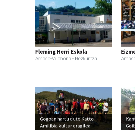
Fleming Herri Eskola
Eizme
Amasa-Villabona
- Hezkuntza
Amasa
Gogoan hartu dute Katto
Kant
Amilibia kultur eragilea
Goi