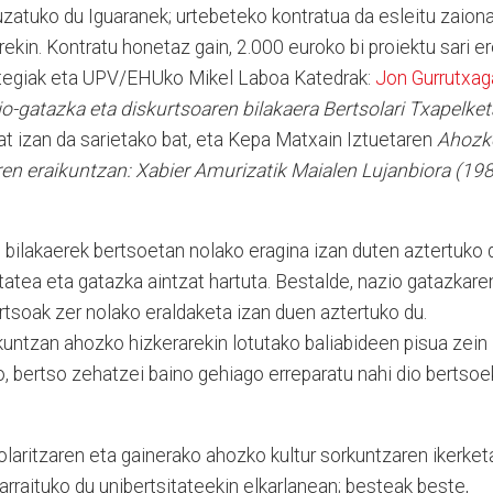
atuko du Iguaranek; urtebeteko kontratua da esleitu zaiona
ekin. Kontratu honetaz gain, 2.000 euroko bi proiektu sari e
ntegiak eta UPV/EHUko Mikel Laboa Katedrak:
Jon Gurrutxag
io-gatazka eta diskurtsoaren bilakaera Bertsolari Txapelket
t izan da sarietako bat, eta Kepa Matxain Iztuetaren
Ahozk
ren eraikuntzan: Xabier Amurizatik Maialen Lujanbiora (19
 bilakaerek bertsoetan nolako eragina izan duten aztertuko 
itatea eta gatazka aintzat hartuta. Bestalde, nazio gatazkare
rtsoak zer nolako eraldaketa izan duen aztertuko du.
untzan ahozko hizkerarekin lotutako baliabideen pisua zein
ko, bertso zehatzei baino gehiago erreparatu nahi dio bertsoe
laritzaren eta gainerako ahozko kultur sorkuntzaren ikerket
rraituko du unibertsitateekin elkarlanean; besteak beste,