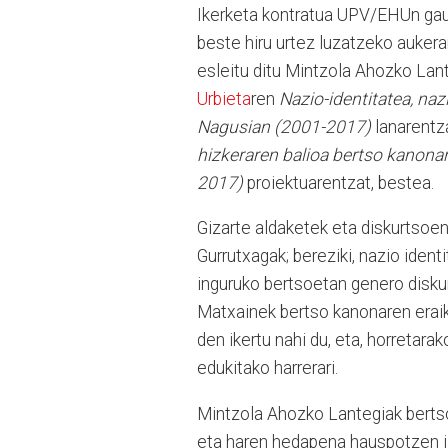
Ikerketa kontratua UPV/EHUn gauz
beste hiru urtez luzatzeko aukerar
esleitu ditu Mintzola Ahozko La
Urbieta
ren
Nazio-identitatea, naz
Nagusian (2001-2017)
lanarentza
hizkeraren balioa bertso kanona
2017)
proiektuarentzat, bestea.
Gizarte aldaketek eta diskurtsoen
Gurrutxagak; bereziki, nazio ident
inguruko bertsoetan genero disku
Matxainek bertso kanonaren eraik
den ikertu nahi du, eta, horretara
edukitako harrerari.
Mintzola Ahozko Lantegiak bertso
eta haren hedapena hauspotzen ja