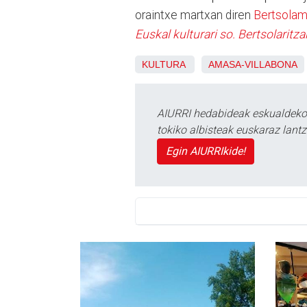
oraintxe martxan diren
Bertsolam
Euskal kulturari so. Bertsolaritza
KULTURA
AMASA-VILLABONA
AIURRI hedabideak eskualdeko n
tokiko albisteak euskaraz lan
Egin AIURRIkide!