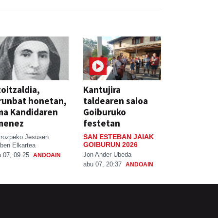
oitzaldia,
Kantujira
runbat honetan,
taldearen saioa
ma Kandidaren
Goiburuko
menez
festetan
SAN ESTEBAN JAIAK
rrozpeko Jesusen
GOIBURUN 2026
ben Elkartea
Jon Ander Ubeda
 07, 09:25
ANDOAIN
abu 07, 20:37
ANDOAIN