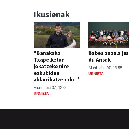
Ikusienak
"Banakako
Babes zabala ja
Txapelketan
du Ansak
jokatzeko nire
Aiurri
abu 07, 13:55
eskubidea
URNIETA
aldarrikatzen dut"
Aiurri
abu 07, 12:00
URNIETA