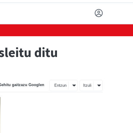
sleitu ditu
Gehitu gaitzazu Googlen
Entzun
Itzuli