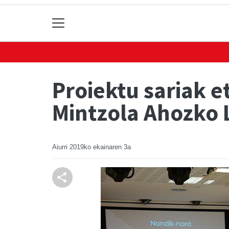
Proiektu sariak e
Mintzola Ahozko 
Aiurri
2019ko ekainaren 3a