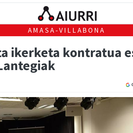
AMASA-VILLABONA
ta ikerketa kontratua e
Lantegiak