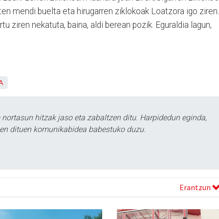
ten mendi buelta eta hirugarren ziklokoak Loatzora igo ziren.
tu ziren nekatuta, baina, aldi berean pozik. Eguraldia lagun,
A
ortasun hitzak jaso eta zabaltzen ditu. Harpidedun eginda,
tzen dituen komunikabidea babestuko duzu.
Erantzun