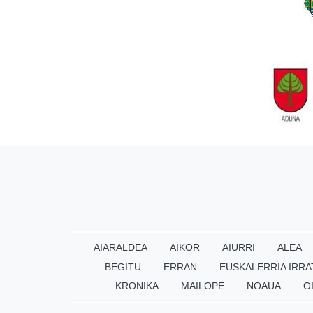
AIARALDEA
AIKOR
AIURRI
ALEA
BEGITU
ERRAN
EUSKALERRIA IRRA
KRONIKA
MAILOPE
NOAUA
O