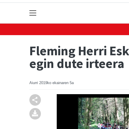
Fleming Herri Es
egin dute irteera
Aiurri
2019ko ekainaren 5a