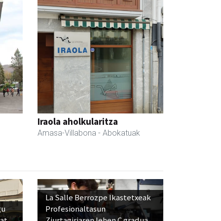
Iraola aholkularitza
Amasa-Villabona
- Abokatuak
La Salle Berrozpe Ikastetxeak
gu
Profesionaltasun
bat
Ziurtagiriaren lehen C gradua