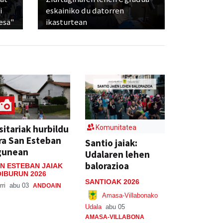
i
eskainiko du datorren
esa"
ikasturtean
sitariak hurbildu
Komunitatea
ra San Esteban
Santio jaiak:
gunean
Udalaren lehen
balorazioa
N ESTEBAN JAIAK
IBURUN 2026
SANTIOAK 2026
rri
abu 03
ANDOAIN
Amasa-Villabonako
Udala
abu 05
AMASA-VILLABONA