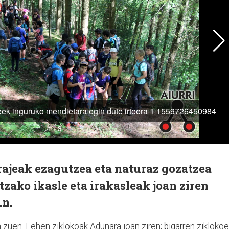
ajeak ezagutzea eta naturaz gozatzea
zako ikasle eta irakasleak joan ziren
1n.
n zuen. Lehen ziklokoak Adunara joan ziren; bigarren zikloko