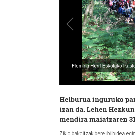
Helburua inguruko par
izan da. Lehen Hezkunt
mendira maiatzaren 3
Ziklo bakoitzak bere ibilbidea egi