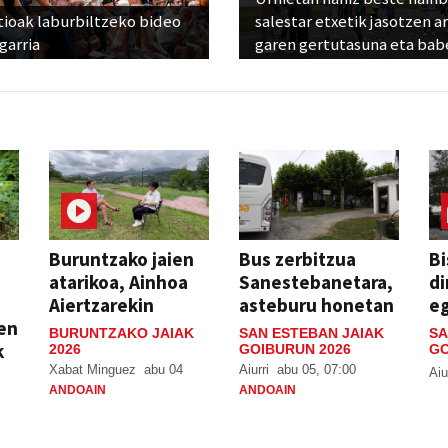
tioak laburbiltzeko bideo
salestar etxetik jasotzen ar
garria
garen gertutasuna eta bab
Buruntzako jaien
Bus zerbitzua
Bi
atarikoa, Ainhoa
Sanestebanetara,
di
Aiertzarekin
asteburu honetan
e
ien
BURUNTZAKO JAIAK
SAN ESTEBAN JAIAK
SA
k
2026
GOIBURUN 2026
GO
Xabat Minguez
abu 04
Aiurri
abu 05, 07:00
Aiu
ANDOAIN
ANDOAIN