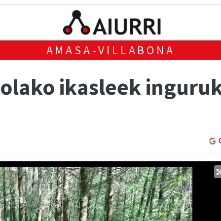
AMASA-VILLABONA
kolako ikasleek inguru