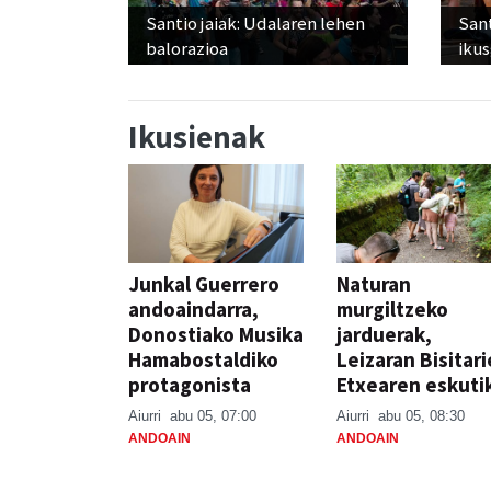
Santio jaiak: Udalaren lehen
San
balorazioa
ikus
Ikusienak
Junkal Guerrero
Naturan
andoaindarra,
murgiltzeko
Donostiako Musika
jarduerak,
Hamabostaldiko
Leizaran Bisitar
protagonista
Etxearen eskuti
Aiurri
abu 05, 07:00
Aiurri
abu 05, 08:30
ANDOAIN
ANDOAIN