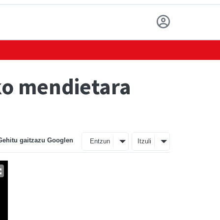
ko mendietara
Gehitu gaitzazu Googlen
Entzun
Itzuli