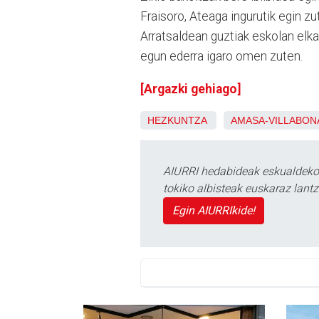
Fraisoro, Ateaga ingurutik egin zu
Arratsaldean guztiak eskolan elkar
egun ederra igaro omen zuten.
[Argazki gehiago]
HEZKUNTZA
AMASA-VILLABON
AIURRI hedabideak eskualdeko n
tokiko albisteak euskaraz lan
Egin AIURRIkide!