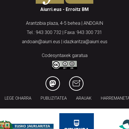
Aiurri.eus - Erroitz BM
Arantzibia plaza, 4-5 behea | ANDOAIN
Tel.: 943 300 732 | Faxa: 943 300 731
andoain@aiurri.eus | idazkaritza@aiurri.eus
Codesyntaxek garatua
LEGE OHARRA
PUBLIZITATEA
ARAUAK
HARREMANET