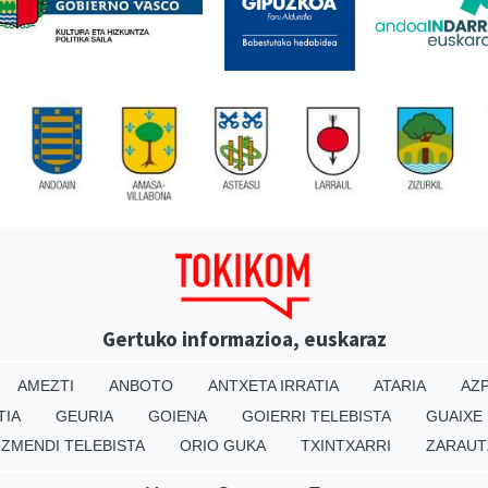
Gertuko informazioa, euskaraz
AMEZTI
ANBOTO
ANTXETA IRRATIA
ATARIA
AZP
TIA
GEURIA
GOIENA
GOIERRI TELEBISTA
GUAIXE
IZMENDI TELEBISTA
ORIO GUKA
TXINTXARRI
ZARAUT