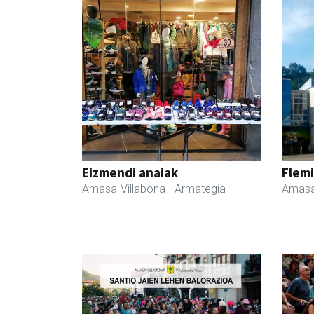
Eizmendi anaiak
Flemi
Amasa-Villabona
- Armategia
Amasa