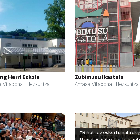
ng Herri Eskola
Zubimusu Ikastola
-Villabona
- Hezkuntza
Amasa-Villabona
- Hezkuntza
"Bihotzez eskertu nahi du
Urnietan nahiz beste hain