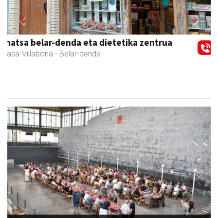
Previous
Next
Arindu fisioterapia eta osteopatia
Amasa-Villabona
- Fisioterapia