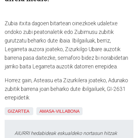
Zubia itxita dagoen bitartean oinezkoek udaletxe
ondoko zubi peatonaletik edo Zubimusu zubitik
gurutzatu beharko dute ibaia. Ibilgailuak, berriz,
Legarreta auzora joateko, Zizurkilgo Ubare auzotik
barrena pasa daitezke, semaforo bidez bi norabidetan
jarriko baita Legarreta auzotik datorren errepidea.
Horrez gain, Asteasu eta Zizurkilera joateko, Adunako
zubitik barrena joan beharko dute ibilgailuek, GI-2631
errepidetik.
GIZARTEA
AMASA-VILLABONA
AIURRI hedabideak eskualdeko nortasun hitzak