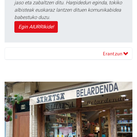
jaso eta zabaltzen ditu. Harpidedun eginda, tokiko
albisteak euskaraz lantzen dituen komunikabidea
babestuko duzu.
Egin AIURRIkide!
Erantzun