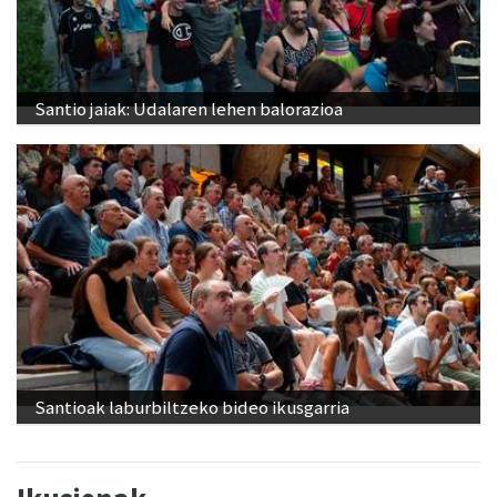
Santio jaiak: Udalaren lehen balorazioa
Santioak laburbiltzeko bideo ikusgarria