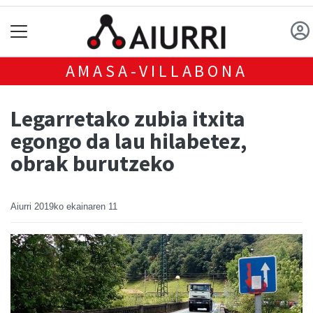
AMASA-VILLABONA
Legarretako zubia itxita
egongo da lau hilabetez,
obrak burutzeko
Aiurri
2019ko ekainaren 11