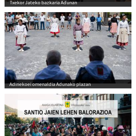
Txekor Jateko bazkaria Adunan
Adinekoei omenaldia Adunako plazan