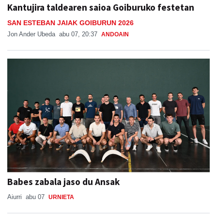
Kantujira taldearen saioa Goiburuko festetan
SAN ESTEBAN JAIAK GOIBURUN 2026
Jon Ander Ubeda
abu 07, 20:37
ANDOAIN
Babes zabala jaso du Ansak
Aiurri
abu 07
URNIETA