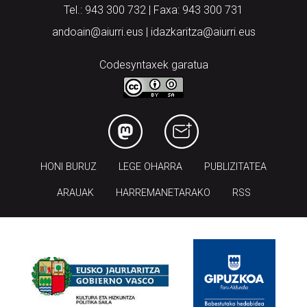
Tel.: 943 300 732 | Faxa: 943 300 731
andoain@aiurri.eus | idazkaritza@aiurri.eus
Codesyntaxek garatua
HONI BURUZ
LEGE OHARRA
PUBLIZITATEA
ARAUAK
HARREMANETARAKO
RSS