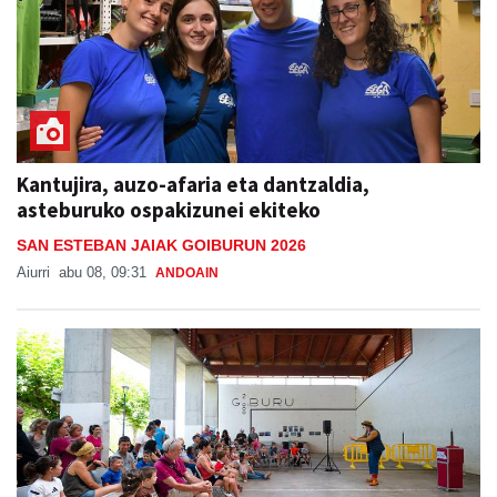
Kantujira, auzo-afaria eta dantzaldia,
asteburuko ospakizunei ekiteko
SAN ESTEBAN JAIAK GOIBURUN 2026
Aiurri
abu 08, 09:31
ANDOAIN