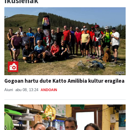
Ikusienak
Gogoan hartu dute Katto Amilibia kultur eragilea
Aiurri
abu 08, 13:24
ANDOAIN