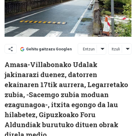
Entzun
Itzuli
Gehitu gaitzazu Googlen
Amasa-Villabonako Udalak
jakinarazi duenez, datorren
ekainaren 17tik aurrera, Legarretako
zubia, -Sacemgo zubia moduan
ezagunagoa-, itxita egongo da lau
hilabetez, Gipuzkoako Foru
Aldundiak burutuko dituen obrak
direla medio.