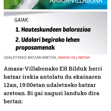
UDALETXEKO BATZAR ARETOA,
AMASA-VILLABONA
Amasa-Villabonako EH Bilduk herri
batzar irekia antolatu du ekainaren
12an, 19:00etan udaletxeko batzar
aretoan. Bi gai nagusi landuko dira
bertan: