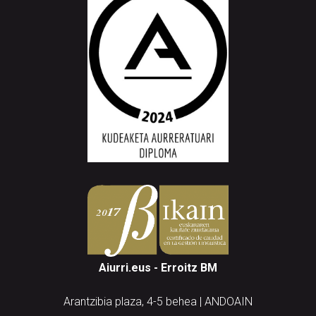
Aiurri.eus - Erroitz BM
Arantzibia plaza, 4-5 behea | ANDOAIN