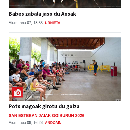
Babes zabala jaso du Ansak
Aiurri
abu 07, 13:55
URNIETA
Potx magoak girotu du goiza
SAN ESTEBAN JAIAK GOIBURUN 2026
Aiurri
abu 08, 16:28
ANDOAIN