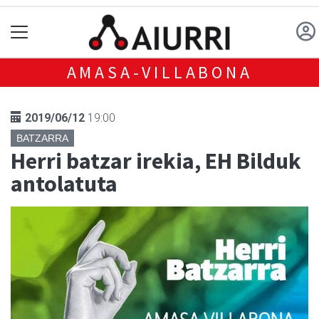
AMASA-VILLABONA
2019/06/12
19:00
BATZARRA
Herri batzar irekia, EH Bilduk
antolatuta