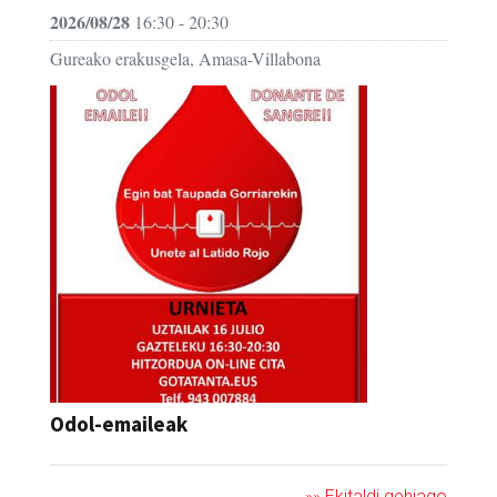
2026/08/28
16:30 - 20:30
Gureako erakusgela, Amasa-Villabona
Odol-emaileak
»» Ekitaldi gehiago