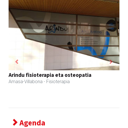
Previous
Next
Amane
Amasa-Villabona
- Arropa-dendak
Agenda