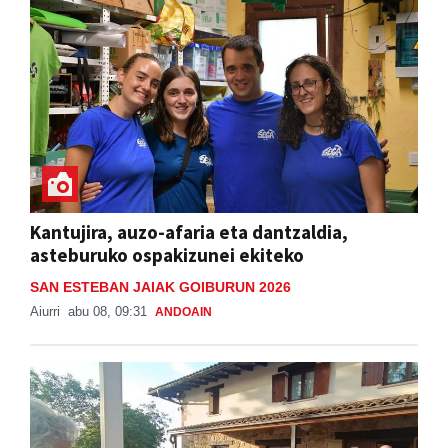
Kantujira, auzo-afaria eta dantzaldia,
asteburuko ospakizunei ekiteko
SAN ESTEBAN JAIAK GOIBURUN 2026
Aiurri
abu 08, 09:31
ANDOAIN