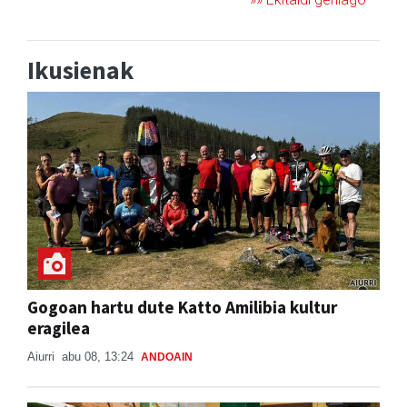
Ikusienak
Gogoan hartu dute Katto Amilibia kultur
eragilea
Aiurri
abu 08, 13:24
ANDOAIN