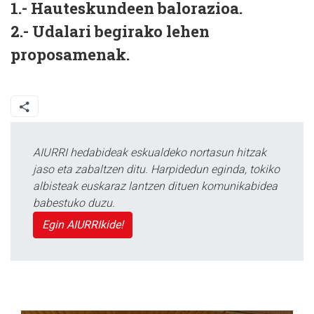
1.- Hauteskundeen balorazioa.
2.- Udalari begirako lehen
proposamenak.
AIURRI hedabideak eskualdeko nortasun hitzak
jaso eta zabaltzen ditu. Harpidedun eginda, tokiko
albisteak euskaraz lantzen dituen komunikabidea
babestuko duzu.
Egin AIURRIkide!