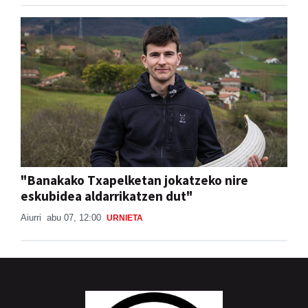
"Banakako Txapelketan jokatzeko nire
eskubidea aldarrikatzen dut"
Aiurri
abu 07, 12:00
URNIETA