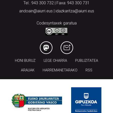
Tel.: 943 300 732 | Faxa: 943 300 731
andoain@aiurri.eus | idazkaritza@aiurri.eus
Codesyntaxek garatua
HONI BURUZ
LEGE OHARRA
PUBLIZITATEA
ARAUAK
HARREMANETARAKO
RSS