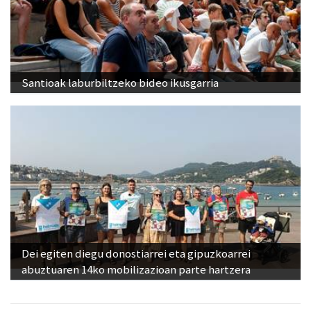
Santioak laburbiltzeko bideo ikusgarria
Dei egiten diegu donostiarrei eta gipuzkoarrei
abuztuaren 14ko mobilizazioan parte hartzera