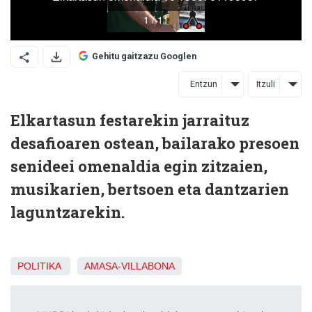
Gehitu gaitzazu Googlen
Entzun
Itzuli
Elkartasun festarekin jarraituz
desafioaren ostean, bailarako presoen
senideei omenaldia egin zitzaien,
musikarien, bertsoen eta dantzarien
laguntzarekin.
POLITIKA
AMASA-VILLABONA