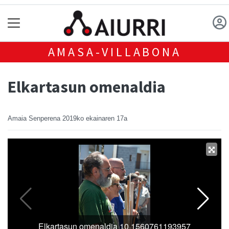
AMASA-VILLABONA
Elkartasun omenaldia
Amaia Senperena
2019ko ekainaren 17a