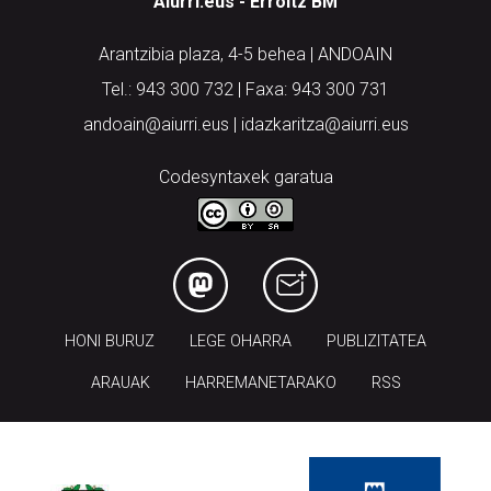
Aiurri.eus - Erroitz BM
Arantzibia plaza, 4-5 behea | ANDOAIN
Tel.: 943 300 732 | Faxa: 943 300 731
andoain@aiurri.eus | idazkaritza@aiurri.eus
Codesyntaxek garatua
HONI BURUZ
LEGE OHARRA
PUBLIZITATEA
ARAUAK
HARREMANETARAKO
RSS