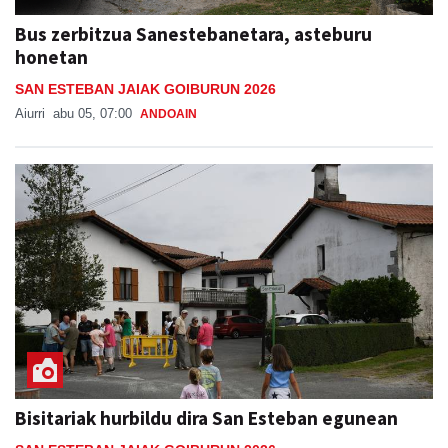
Bus zerbitzua Sanestebanetara, asteburu
honetan
SAN ESTEBAN JAIAK GOIBURUN 2026
Aiurri
abu 05, 07:00
ANDOAIN
Bisitariak hurbildu dira San Esteban egunean