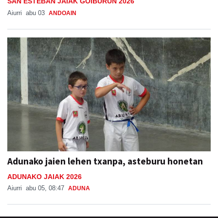
SAN ESTEBAN JAIAK GOIBURUN 2026
Aiurri
abu 03
ANDOAIN
Adunako jaien lehen txanpa, asteburu honetan
ADUNAKO JAIAK 2026
Aiurri
abu 05, 08:47
ADUNA