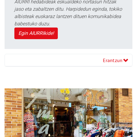
AIURRI hedabideak eskualdeko nortasun hitzak
jaso eta zabaltzen ditu. Harpidedun eginda, tokiko
albisteak euskaraz lantzen dituen komunikabidea
babestuko duzu.
Egin AIURRIkide!
Erantzun