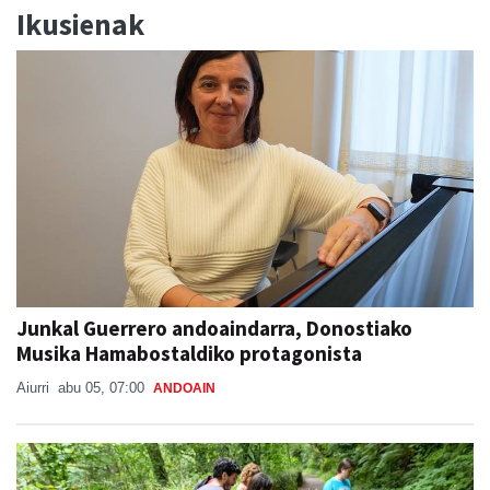
Ikusienak
Junkal Guerrero andoaindarra, Donostiako
Musika Hamabostaldiko protagonista
Aiurri
abu 05, 07:00
ANDOAIN