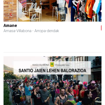
Previous
Next
Akam espazioa
Amasa-Villabona
- Arropa-dendak