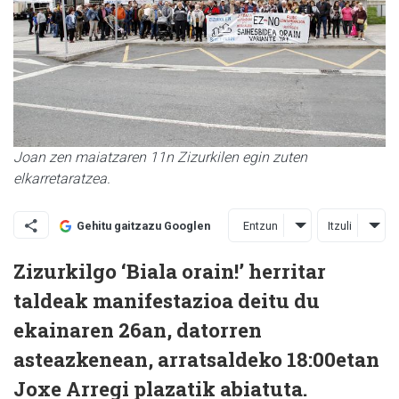
Joan zen maiatzaren 11n Zizurkilen egin zuten
elkarretaratzea.
Entzun
Itzuli
Gehitu gaitzazu Googlen
Zizurkilgo ‘Biala orain!’ herritar
taldeak manifestazioa deitu du
ekainaren 26an, datorren
asteazkenean, arratsaldeko 18:00etan
Joxe Arregi plazatik abiatuta.