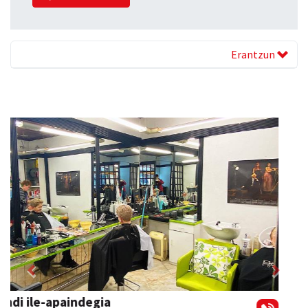
Erantzun
Previous
Next
Amane