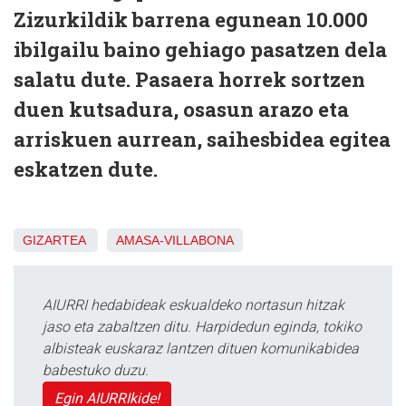
Zizurkildik barrena egunean 10.000
ibilgailu baino gehiago pasatzen dela
salatu dute. Pasaera horrek sortzen
duen kutsadura, osasun arazo eta
arriskuen aurrean, saihesbidea egitea
eskatzen dute.
GIZARTEA
AMASA-VILLABONA
AIURRI hedabideak eskualdeko nortasun hitzak
jaso eta zabaltzen ditu. Harpidedun eginda, tokiko
albisteak euskaraz lantzen dituen komunikabidea
babestuko duzu.
Egin AIURRIkide!