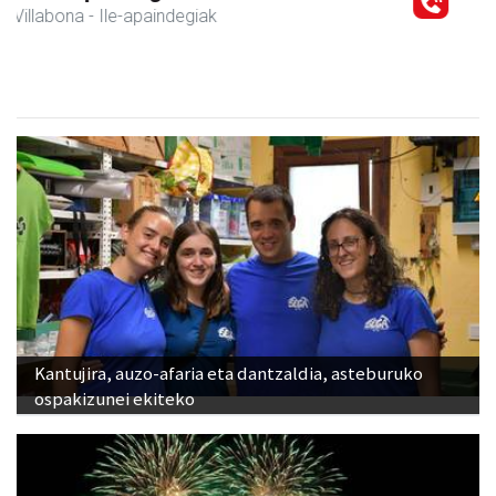
Amasa-Villabona
- Arropa-dendak
Kantujira, auzo-afaria eta dantzaldia, asteburuko
ospakizunei ekiteko