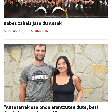
Babes zabala jaso du Ansak
Aiurri
abu 07, 13:55
URNIETA
"Auzotarrek oso ondo erantzuten dute, beti