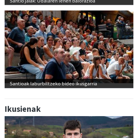
Santio jaiak: Udalaren lehen balorazioa
Santioak laburbiltzeko bideo ikusgarria
Ikusienak