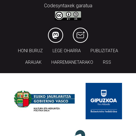
Codesyntaxek garatua
HONI BURUZ
LEGE OHARRA
PUBLIZITATEA
ARAUAK
HARREMANETARAKO
RSS