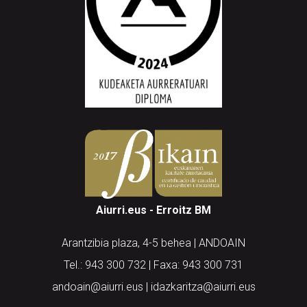
Aiurri.eus - Erroitz BM
Arantzibia plaza, 4-5 behea | ANDOAIN
Tel.: 943 300 732 | Faxa: 943 300 731
andoain@aiurri.eus | idazkaritza@aiurri.eus