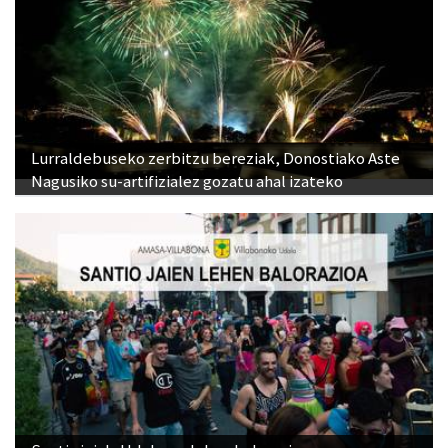
Lurraldebuseko zerbitzu bereziak, Donostiako Aste
Nagusiko su-artifizialez gozatu ahal izateko