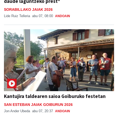
daude laguntzeko prest"
SORABILLAKO JAIAK 2026
Lide Ruiz Telleria
abu 07, 08:00
ANDOAIN
Kantujira taldearen saioa Goiburuko festetan
SAN ESTEBAN JAIAK GOIBURUN 2026
Jon Ander Ubeda
abu 07, 20:37
ANDOAIN