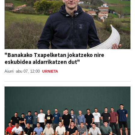
"Banakako Txapelketan jokatzeko nire
eskubidea aldarrikatzen dut"
Aiurri
abu 07, 12:00
URNIETA