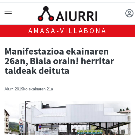
AMASA-VILLABONA
Manifestazioa ekainaren
26an, Biala orain! herritar
taldeak deituta
Aiurri
2019ko ekainaren 21a