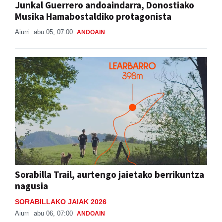
Junkal Guerrero andoaindarra, Donostiako
Musika Hamabostaldiko protagonista
Aiurri
abu 05, 07:00
ANDOAIN
Sorabilla Trail, aurtengo jaietako berrikuntza
nagusia
SORABILLAKO JAIAK 2026
Aiurri
abu 06, 07:00
ANDOAIN