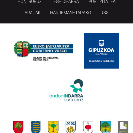
HONI BURUZ
LEGE OHARRA
PUBLIZITATEA
ARAUAK
HARREMANETARAKO
RSS