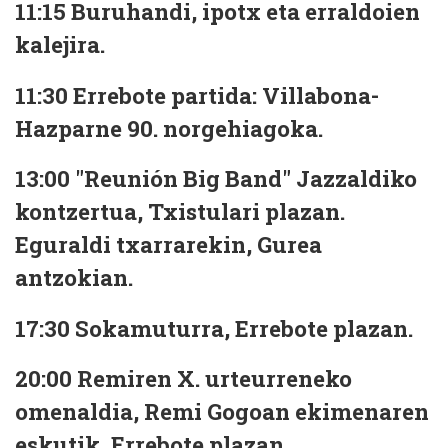
11:15
Buruhandi, ipotx eta erraldoien
kalejira.
11:30
Errebote partida: Villabona-
Hazparne 90. norgehiagoka.
13:00
"Reunión Big Band" Jazzaldiko
kontzertua, Txistulari plazan.
Eguraldi txarrarekin, Gurea
antzokian.
17:30
Sokamuturra, Errebote plazan.
20:00
Remiren X. urteurreneko
omenaldia, Remi Gogoan ekimenaren
eskutik, Errebote plazan.