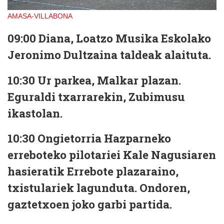
AMASA-VILLABONA
09:00
Diana, Loatzo Musika Eskolako
Jeronimo Dultzaina taldeak alaituta.
10:30
Ur parkea, Malkar plazan.
Eguraldi txarrarekin, Zubimusu
ikastolan.
10:30
Ongietorria Hazparneko
erreboteko pilotariei Kale Nagusiaren
hasieratik Errebote plazaraino,
txistulariek lagunduta. Ondoren,
gaztetxoen joko garbi partida.