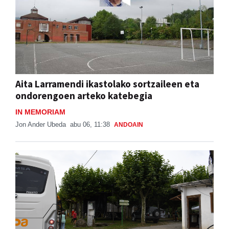
Aita Larramendi ikastolako sortzaileen eta
ondorengoen arteko katebegia
IN MEMORIAM
Jon Ander Ubeda
abu 06, 11:38
ANDOAIN