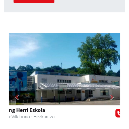
Previous
Next
Eizmendi anaiak
Amasa-Villabona
- Armategia