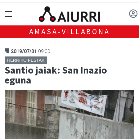
AMASA-VILLABONA
2019/07/31
09:00
HERRIKO FESTAK
Santio jaiak: San Inazio
eguna