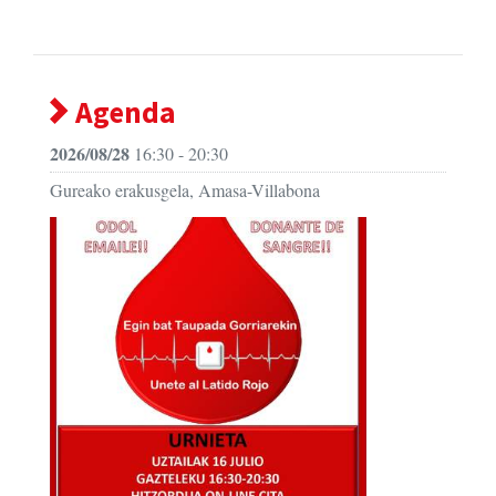
Agenda
2026/08/28
16:30 - 20:30
Gureako erakusgela, Amasa-Villabona