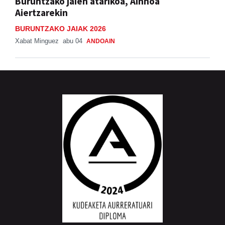
Buruntzako jaien atarikoa, Ainhoa
Aiertzarekin
BURUNTZAKO JAIAK 2026
Xabat Minguez
abu 04
ANDOAIN