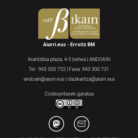
Aiurri.eus - Erroitz BM
Arantzibia plaza, 4-5 behea | ANDOAIN
Tel.: 943 300 732 | Faxa: 943 300 731
andoain@aiurri.eus | idazkaritza@aiurri.eus
Codesyntaxek garatua