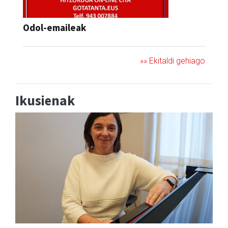
Odol-emaileak
»» Ekitaldi gehiago
Ikusienak