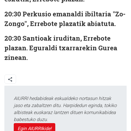
20:30
Perkusio emanaldi ibiltaria "Zo-
Zongo", Errebote plazatik abiatuta.
20:30
Santioak iruditan, Errebote
plazan. Eguraldi txarrarekin Gurea
zinean.
AIURRI hedabideak eskualdeko nortasun hitzak
jaso eta zabaltzen ditu. Harpidedun eginda, tokiko
albisteak euskaraz lantzen dituen komunikabidea
babestuko duzu.
Egin AIURRIkide!