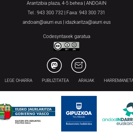
Arantzibia plaza, 4-5 behea | ANDOAIN
Tel.: 943 300 732 | Faxa: 943 300 731
andoain@aiurri.eus | idazkaritza@aiurri.eus
Codesyntaxek garatua
LEGE OHARRA
PUBLIZITATEA
ARAUAK
HARREMANET