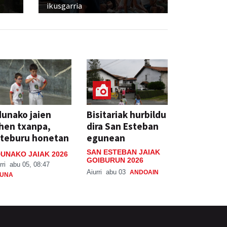
ikusgarria
unako jaien
Bisitariak hurbildu
hen txanpa,
dira San Esteban
steburu honetan
egunean
SAN ESTEBAN JAIAK
UNAKO JAIAK 2026
GOIBURUN 2026
rri
abu 05, 08:47
Aiurri
abu 03
ANDOAIN
UNA