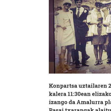
Konpartsa uztailaren 
kalera 11:30ean elizako
izango da Amalurra pla
Pasai txarangak alaitu