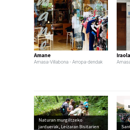
Amane
Iraol
Amasa-Villabona
- Arropa-dendak
Amasa
Naturan murgiltzeko
jarduerak, Leizaran Bisitarien
Sant