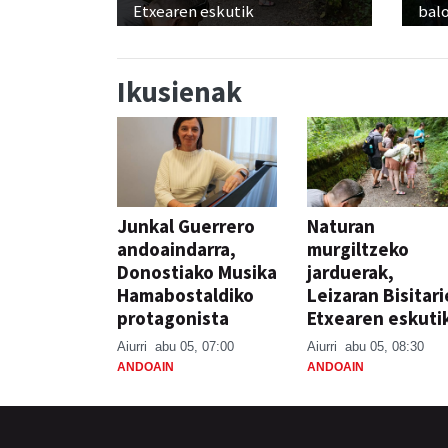
Etxearen eskutik
balo
Ikusienak
Junkal Guerrero
Naturan
andoaindarra,
murgiltzeko
Donostiako Musika
jarduerak,
Hamabostaldiko
Leizaran Bisitar
protagonista
Etxearen eskuti
Aiurri
abu 05, 07:00
Aiurri
abu 05, 08:30
ANDOAIN
ANDOAIN