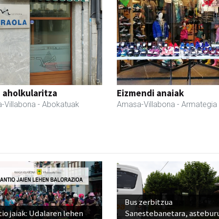
a aholkularitza
Eizmendi anaiak
-Villabona
- Abokatuak
Amasa-Villabona
- Armategia
Bus zerbitzua
io jaiak: Udalaren lehen
Sanestebanetara, astebur