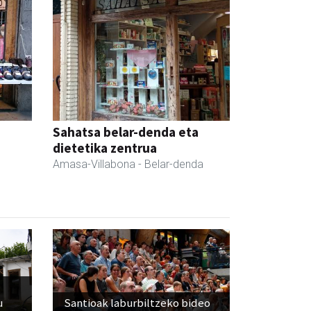
Sahatsa belar-denda eta
dietetika zentrua
Amasa-Villabona
- Belar-denda
u
Santioak laburbiltzeko bideo