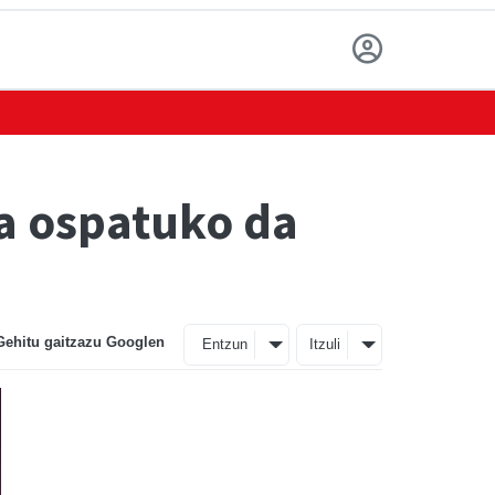
a ospatuko da
Gehitu gaitzazu Googlen
Entzun
Itzuli