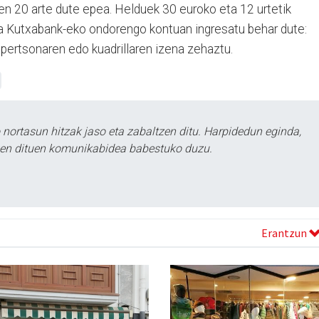
en 20 arte dute epea. Helduek 30 euroko eta 12 urtetik
a Kutxabank-eko ondorengo kontuan ingresatu behar dute:
ertsonaren edo kuadrillaren izena zehaztu.
ortasun hitzak jaso eta zabaltzen ditu. Harpidedun eginda,
tzen dituen komunikabidea babestuko duzu.
Erantzun