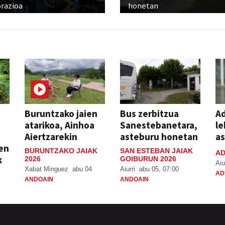
razioa
honetan
Buruntzako jaien
Bus zerbitzua
Ad
atarikoa, Ainhoa
Sanestebanetara,
le
Aiertzarekin
asteburu honetan
a
ien
BURUNTZAKO JAIAK
SAN ESTEBAN JAIAK
AD
k
2026
GOIBURUN 2026
Aiu
Xabat Minguez
abu 04
Aiurri
abu 05, 07:00
AD
ANDOAIN
ANDOAIN