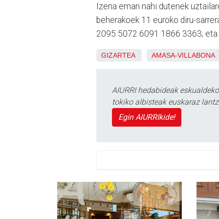
Izena eman nahi dutenek uztailar
beherakoek 11 euroko diru-sarrer
2095 5072 6091 1866 3363; eta p
GIZARTEA
AMASA-VILLABONA
AIURRI hedabideak eskualdeko n
tokiko albisteak euskaraz lan
Egin AIURRIkide!