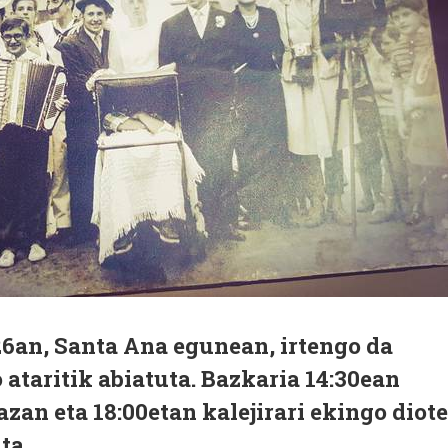
26an, Santa Ana egunean, irtengo da
 ataritik abiatuta. Bazkaria 14:30ean
zan eta 18:00etan kalejirari ekingo diote
ta.