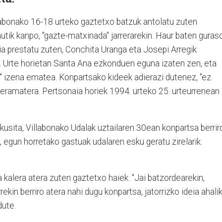
llabonako 16-18 urteko gaztetxo batzuk antolatu zuten
autik kanpo, "gazte-matxinada" jarrerarekin. Haur baten guras
a prestatu zuten, Conchita Uranga eta Josepi Arregik
ik. Urte horietan Santa Ana ezkonduen eguna izaten zen, eta
a" izena ematea. Konpartsako kideek adierazi dutenez, "ez
 eramatera. Pertsonaia horiek 1994. urteko 25. urteurrenean
kusita, Villabonako Udalak uztailaren 30ean konpartsa berrir
, egun horretako gastuak udalaren esku geratu zirelarik.
 kalera atera zuten gaztetxo haiek. "Jai batzordearekin,
rrekin berriro atera nahi dugu konpartsa, jatorrizko ideia ahali
dute.