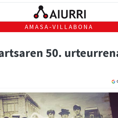
AMASA-VILLABONA
rtsaren 50. urteurren