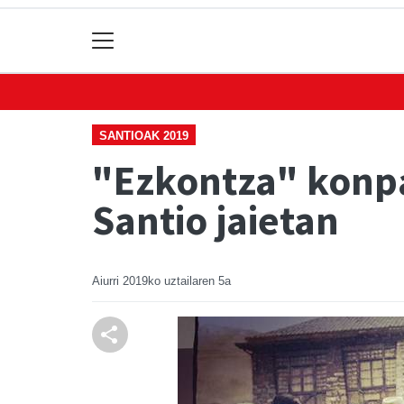
SANTIOAK 2019
"Ezkontza" konpa
Santio jaietan
Aiurri
2019ko uztailaren 5a