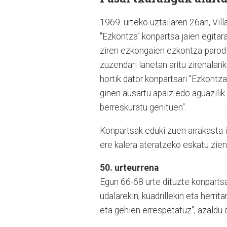
1969. urteko uztailaren 26an, Vi
"Ezkontza" konpartsa jaien egitar
ziren ezkongaien ezkontza-parodi
zuzendari lanetan aritu zirenalar
hortik dator konpartsari "Ezkontz
ginen ausartu apaiz edo aguazilik
berreskuratu genituen".
Konpartsak eduki zuen arrakasta i
ere kalera ateratzeko eskatu zien
50. urteurrena
Egun 66-68 urte dituzte konpartsa
udalarekin, kuadrillekin eta herrita
eta gehien errespetatuz", azaldu 