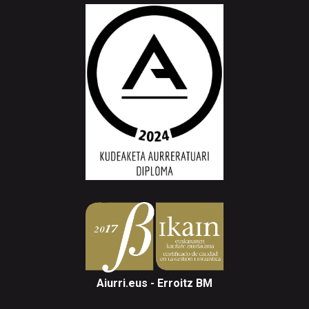
Aiurri.eus - Erroitz BM