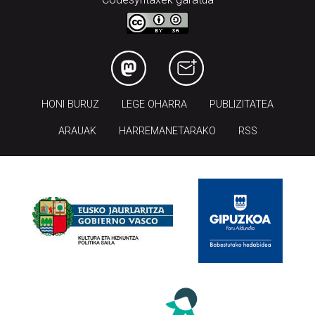
HONI BURUZ
LEGE OHARRA
PUBLIZITATEA
ARAUAK
HARREMANETARAKO
RSS