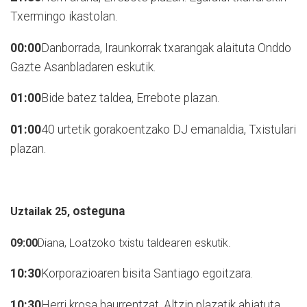
Txermingo ikastolan.
00:00
Danborrada, Iraunkorrak txarangak alaituta Onddo
Gazte Asanbladaren eskutik.
01:00
Bide batez taldea, Errebote plazan.
01:00
40 urtetik gorakoentzako DJ emanaldia, Txistulari
plazan.
osteguna
Uztailak 25,
09:00
Diana, Loatzoko txistu taldearen eskutik.
10:30
Korporazioaren bisita Santiago egoitzara.
10:30
Herri krosa haurrentzat, Altzin plazatik abiatuta.