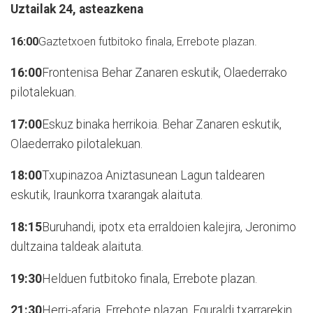
Uztailak 24,
asteazkena
16:00
Gaztetxoen futbitoko finala, Errebote plazan.
16:00
Frontenisa Behar Zanaren eskutik, Olaederrako
pilotalekuan.
17:00
Eskuz binaka herrikoia. Behar Zanaren eskutik,
Olaederrako pilotalekuan.
18:00
Txupinazoa Aniztasunean Lagun taldearen
eskutik, Iraunkorra txarangak alaituta.
18:15
Buruhandi, ipotx eta erraldoien kalejira, Jeronimo
dultzaina taldeak alaituta.
19:30
Helduen futbitoko finala, Errebote plazan.
21:30
Herri-afaria, Errebote plazan. Eguraldi txarrarekin