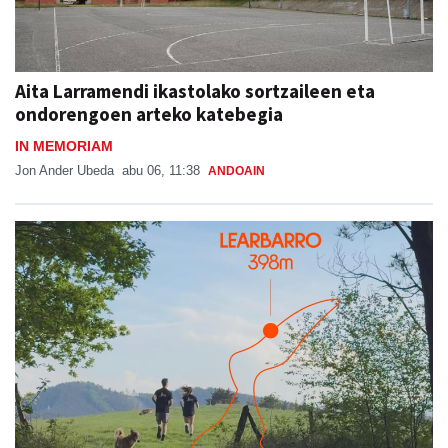
Aita Larramendi ikastolako sortzaileen eta
ondorengoen arteko katebegia
IN MEMORIAM
Jon Ander Ubeda
abu 06, 11:38
ANDOAIN