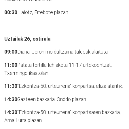
00:30
Laiotz, Errebote plazan.
Uztailak 26,
ostirala
09:00
Diana, Jeronimo dultzaina taldeak alaituta.
11:00
Patata tortilla lehiaketa 11-17 urtekoentzat,
Txermingo ikastolan.
11:30
"Ezkontza-50. urteurrena" konpartsa, eliza ataritik.
14:30
Gazteen bazkaria, Onddo plazan.
14:30
"Ezkontza-50. urteurrena" konpartsaren bazkaria,
Ama Lurra plazan.