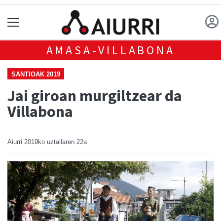
AMASA-VILLABONA
SANTIOAK 2019
Jai giroan murgiltzear da
Villabona
Aiurri
2019ko uztailaren 22a