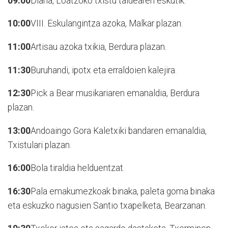
09:00
Diana, Loatzoko txistu taldearen eskutik.
10:00
VIII. Eskulangintza azoka, Malkar plazan.
11:00
Artisau azoka txikia, Berdura plazan.
11:30
Buruhandi, ipotx eta erraldoien kalejira.
12:30
Pick a Bear musikariaren emanaldia, Berdura
plazan.
13:00
Andoaingo Gora Kaletxiki bandaren emanaldia,
Txistulari plazan.
16:00
Bola tiraldia helduentzat.
16:30
Pala emakumezkoak binaka, paleta goma binaka
eta eskuzko nagusien Santio txapelketa, Bearzanan.