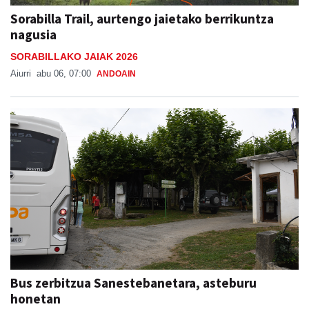
Sorabilla Trail, aurtengo jaietako berrikuntza
nagusia
SORABILLAKO JAIAK 2026
Aiurri
abu 06, 07:00
ANDOAIN
Bus zerbitzua Sanestebanetara, asteburu
honetan