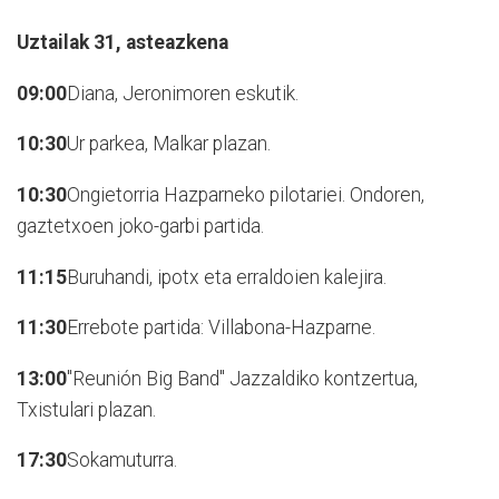
Uztailak 31,
asteazkena
09:00
Diana, Jeronimoren eskutik.
10:30
Ur parkea, Malkar plazan.
10:30
Ongietorria Hazparneko pilotariei. Ondoren,
gaztetxoen joko-garbi partida.
11:15
Buruhandi, ipotx eta erraldoien kalejira.
11:30
Errebote partida: Villabona-Hazparne.
13:00
"Reunión Big Band" Jazzaldiko kontzertua,
Txistulari plazan.
17:30
Sokamuturra.