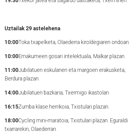
19:30
Txekor jatea eta sagardo dastaketa, Txerminen.
Uztailak 29
astelehena
10:00
Toka txapelketa, Olaederra kiroldegiaren ondoan.
10:00
Emakumeen gosari intelektuala, Malkar plazan.
11:00
Jubilatuen eskulanen eta margoen erakusketa,
Berdura plazan.
14:00
Jubilatuen bazkaria, Txermigo ikastolan.
16:15
Zumba klase herrikoia, Txistulari plazan.
18:00
Cycling mini-maratoia, Txistulari plazan. Eguraldi
txarrarekin, Olaederran.