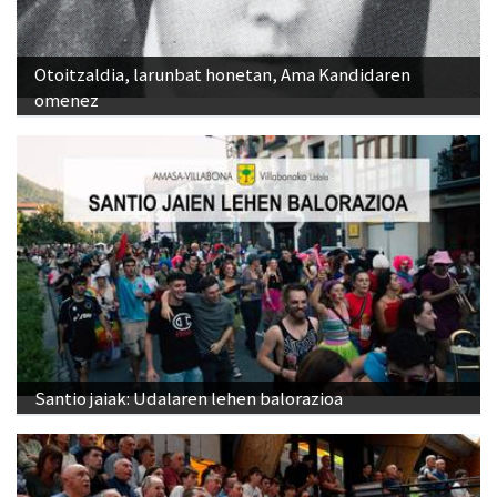
Otoitzaldia, larunbat honetan, Ama Kandidaren
omenez
Santio jaiak: Udalaren lehen balorazioa