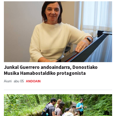
Junkal Guerrero andoaindarra, Donostiako
Musika Hamabostaldiko protagonista
Aiurri
abu 05
ANDOAIN