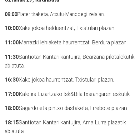
09:00
Plater tiraketa, Atxutu-Mandoegi zelaian.
10:00
Xake jokoa helduentzat, Txistulari plazan.
11:00
Marrazki lehiaketa haurrentzat, Berdura plazan.
11:30
Santiotan Kantari kantujira, Bearzana pilotalekutik
abiatuta.
16:30
Xake jokoa haurrentzat, Txistulari plazan.
17:00
Kalejira Lizartzako Isk&Bila txarangaren eskutik.
18:00
Sagardo eta pintxo dastaketa, Errebote plazan.
18:15
Santiotan Kantari kantujira, Ama Lurra plazatik
abiatuta.