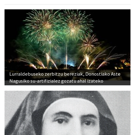
Lurraldebuseko zerbitzu bereziak, Donostiako Aste
Nagusiko su-artifizialez gozatu ahal izateko