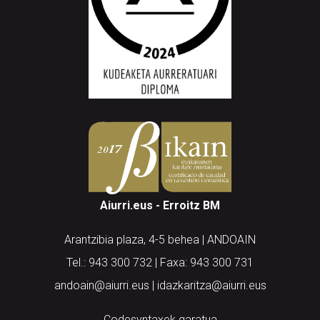
Aiurri.eus - Erroitz BM
Arantzibia plaza, 4-5 behea | ANDOAIN
Tel.: 943 300 732 | Faxa: 943 300 731
andoain@aiurri.eus | idazkaritza@aiurri.eus
Codesyntaxek garatua