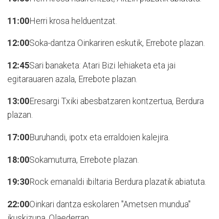
11:00
Herri krosa helduentzat.
12:00
Soka-dantza Oinkariren eskutik, Errebote plazan.
12:45
Sari banaketa: Atari Bizi lehiaketa eta jai
egitarauaren azala, Errebote plazan.
13:00
Eresargi Txiki abesbatzaren kontzertua, Berdura
plazan.
17:00
Buruhandi, ipotx eta erraldoien kalejira.
18:00
Sokamuturra, Errebote plazan.
19:30
Rock emanaldi ibiltaria Berdura plazatik abiatuta.
22:00
Oinkari dantza eskolaren "Ametsen mundua"
ikuskizuna, Olaederran.