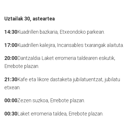
Uztailak 30,
asteartea
14:30
Kuadrillen bazkaria, Etxeondoko parkean.
17:00
Kuadrillen kalejira, Incansables txarangak alaituta.
20:00
Dantzaldia Laket erromeria taldearen eskutik,
Errebote plazan.
21:30
Kafe eta likore dastaketa jubilatuentzat, jubilatu
etxean.
00:00
Zezen suzkoa, Errebote plazan.
00:30
Laket erromeria taldea, Errebote plazan.