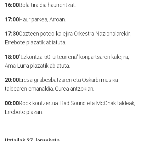
16:00
Bola tiraldia haurrentzat.
17:00
Haur parkea, Arroan.
17:30
Gazteen poteo-kalejira Orkestra Nazionalarekin,
Errebote plazatik abiatuta.
18:00
"Ezkontza-50. urteurrena" konpartsaren kalejira,
Ama Lurra plazatik abiatuta.
20:00
Eresargi abesbatzaren eta Oskarbi musika
taldearen emanaldia, Gurea antzokian.
00:00
Rock kontzertua: Bad Sound eta McOnak taldeak,
Errebote plazan.
Uztailak 27,
larunbata