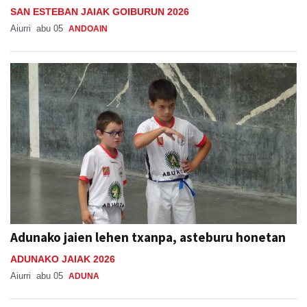
SAN ESTEBAN JAIAK GOIBURUN 2026
Aiurri
abu 05
ANDOAIN
Adunako jaien lehen txanpa, asteburu honetan
ADUNAKO JAIAK 2026
Aiurri
abu 05
ADUNA