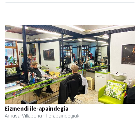
Previous
Next
Eizmendi ile-apaindegia
Amasa-Villabona
- Ile-apaindegiak