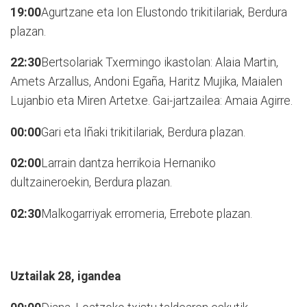
19:00
Agurtzane eta Ion Elustondo trikitilariak, Berdura
plazan.
22:3
0
Bertsolariak Txermingo ikastolan: Alaia Martin,
Amets Arzallus, Andoni Egaña, Haritz Mujika, Maialen
Lujanbio eta Miren Artetxe. Gai-jartzailea: Amaia Agirre.
00:00
Gari eta Iñaki trikitilariak, Berdura plazan.
02:00
Larrain dantza herrikoia Hernaniko
dultzaineroekin, Berdura plazan.
02:30
Malkogarriyak erromeria, Errebote plazan.
Uztailak 28, igandea