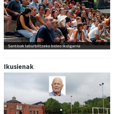
Santioak laburbiltzeko bideo ikusgarria
Ikusienak