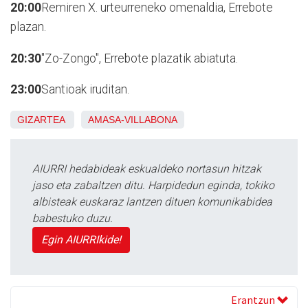
20:00
Remiren X. urteurreneko omenaldia, Errebote
plazan.
20:30
"Zo-Zongo", Errebote plazatik abiatuta.
23:00
Santioak iruditan.
GIZARTEA
AMASA-VILLABONA
AIURRI hedabideak eskualdeko nortasun hitzak
jaso eta zabaltzen ditu. Harpidedun eginda, tokiko
albisteak euskaraz lantzen dituen komunikabidea
babestuko duzu.
Egin AIURRIkide!
Erantzun