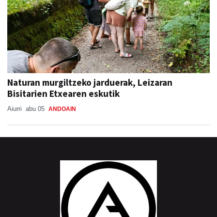
Naturan murgiltzeko jarduerak, Leizaran
Bisitarien Etxearen eskutik
Aiurri
abu 05
ANDOAIN