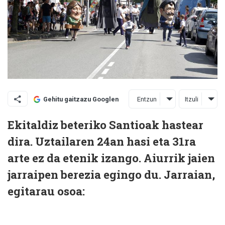
Entzun
Itzuli
Gehitu gaitzazu Googlen
Ekitaldiz beteriko Santioak hastear
dira. Uztailaren 24an hasi eta 31ra
arte ez da etenik izango. Aiurrik jaien
jarraipen berezia egingo du. Jarraian,
egitarau osoa: