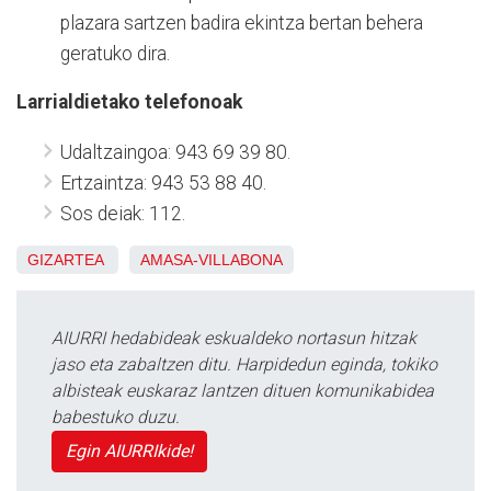
plazara sartzen badira ekintza bertan behera
geratuko dira.
Larrialdietako telefonoak
Udaltzaingoa: 943 69 39 80.
Ertzaintza: 943 53 88 40.
Sos deiak: 112.
GIZARTEA
AMASA-VILLABONA
AIURRI hedabideak eskualdeko nortasun hitzak
jaso eta zabaltzen ditu. Harpidedun eginda, tokiko
albisteak euskaraz lantzen dituen komunikabidea
babestuko duzu.
Egin AIURRIkide!