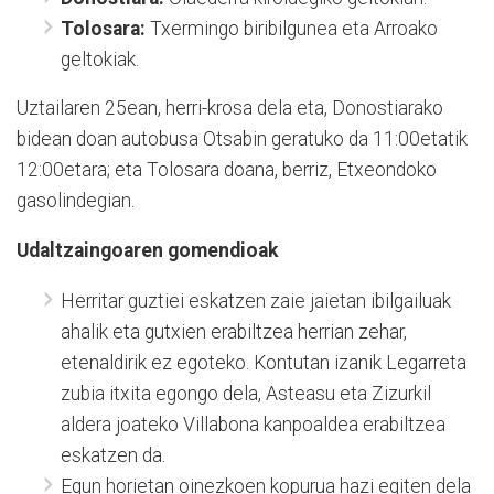
Tolosara:
Txermingo biribilgunea eta Arroako
geltokiak.
Uztailaren 25ean, herri-krosa dela eta, Donostiarako
bidean doan autobusa Otsabin geratuko da 11:00etatik
12:00etara; eta Tolosara doana, berriz, Etxeondoko
gasolindegian.
Udaltzaingoaren gomendioak
Herritar guztiei eskatzen zaie jaietan ibilgailuak
ahalik eta gutxien erabiltzea herrian zehar,
etenaldirik ez egoteko. Kontutan izanik Legarreta
zubia itxita egongo dela, Asteasu eta Zizurkil
aldera joateko Villabona kanpoaldea erabiltzea
eskatzen da.
Egun horietan oinezkoen kopurua hazi egiten dela