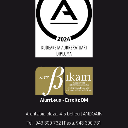
Aiurri.eus - Erroitz BM
Arantzibia plaza, 4-5 behea | ANDOAIN
Tel.: 943 300 732 | Faxa: 943 300 731