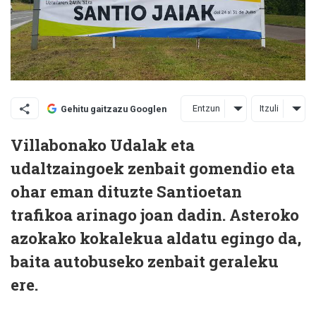
Entzun
Itzuli
Gehitu gaitzazu Googlen
Villabonako Udalak eta
udaltzaingoek zenbait gomendio eta
ohar eman dituzte Santioetan
trafikoa arinago joan dadin. Asteroko
azokako kokalekua aldatu egingo da,
baita autobuseko zenbait geraleku
ere.