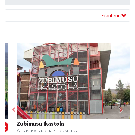
Erantzun
Previous
Next
Zubimusu Ikastola
Amasa-Villabona
- Hezkuntza