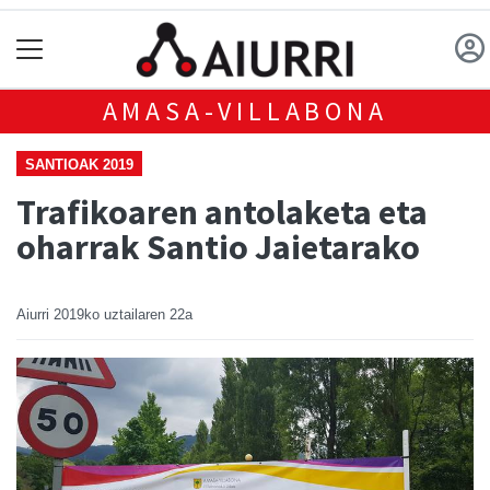
AMASA-VILLABONA
SANTIOAK 2019
Trafikoaren antolaketa eta
oharrak Santio Jaietarako
Aiurri
2019ko uztailaren 22a