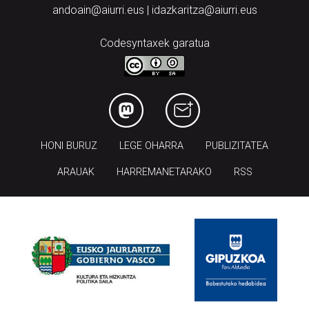
andoain@aiurri.eus | idazkaritza@aiurri.eus
Codesyntaxek garatua
HONI BURUZ
LEGE OHARRA
PUBLIZITATEA
ARAUAK
HARREMANETARAKO
RSS