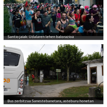
Santio jaiak: Udalaren lehen balorazioa
Bus zerbitzua Sanestebanetara, asteburu honetan