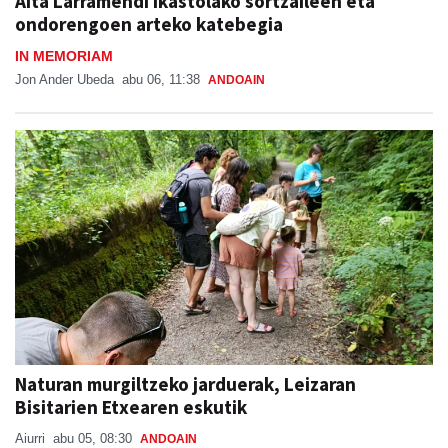
Aita Larramendi ikastolako sortzaileen eta
ondorengoen arteko katebegia
IN MEMORIAM
Jon Ander Ubeda
abu 06, 11:38
ANDOAIN
Naturan murgiltzeko jarduerak, Leizaran
Bisitarien Etxearen eskutik
Aiurri
abu 05, 08:30
ANDOAIN