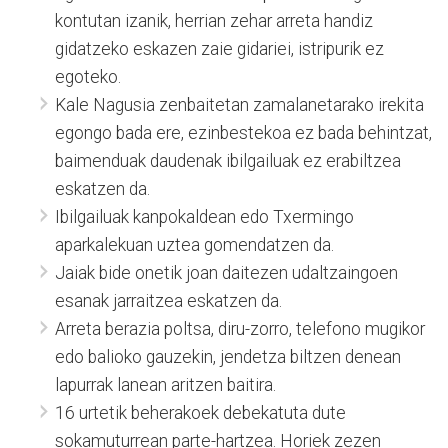
kontutan izanik, herrian zehar arreta handiz
gidatzeko eskazen zaie gidariei, istripurik ez
egoteko.
Kale Nagusia zenbaitetan zamalanetarako irekita
egongo bada ere, ezinbestekoa ez bada behintzat,
baimenduak daudenak ibilgailuak ez erabiltzea
eskatzen da.
Ibilgailuak kanpokaldean edo Txermingo
aparkalekuan uztea gomendatzen da.
Jaiak bide onetik joan daitezen udaltzaingoen
esanak jarraitzea eskatzen da.
Arreta berazia poltsa, diru-zorro, telefono mugikor
edo balioko gauzekin, jendetza biltzen denean
lapurrak lanean aritzen baitira.
16 urtetik beherakoek debekatuta dute
sokamuturrean parte-hartzea. Horiek zezen