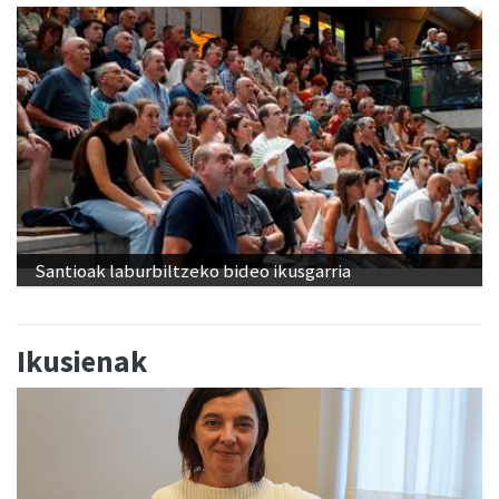
Santioak laburbiltzeko bideo ikusgarria
Ikusienak