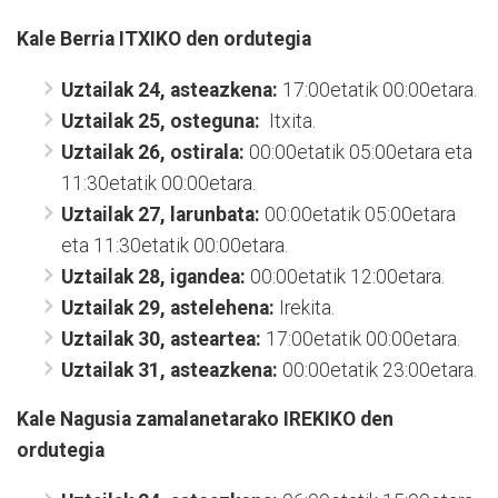
Kale Berria
ITXIKO den ordutegia
Uztailak 24, asteazkena:
17:00etatik 00:00etara.
Uztailak 25, osteguna:
Itxita.
Uztailak 26, ostirala:
00:00etatik 05:00etara eta
11:30etatik 00:00etara.
Uztailak 27, larunbata:
00:00etatik 05:00etara
eta 11:30etatik 00:00etara.
Uztailak 28, igandea:
00:00etatik 12:00etara.
Uztailak 29, astelehena:
Irekita.
Uztailak 30, asteartea:
17:00etatik 00:00etara.
Uztailak 31, asteazkena:
00:00etatik 23:00etara.
Kale Nagusia zamalanetarako IREKIKO den
ordutegia