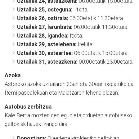
Uztailak 24, asteazkena:
06:00etatik 15:00etara.
Uztailak 25, osteguna:
Itxita.
Uztailak 26, ostirala:
06:00etatik 11:30etara.
Uztailak 27, larunbata:
06:00etatik 11:30etara.
Uztailak 28, igandea:
Itxita.
Uztailak 29, astelehena:
Irekita.
Uztailak 30, asteartea:
06:00etatik 15:00etara.
Uztailak 31, asteazkena:
00:00etatik 23:00etara.
Azoka
Asteroko azoka uztailaren 23an eta 30ean ospatuko da
Remi pasealekuan eta Maiatzaren lehena plazan.
Autobus zerbitzua
Kale Berria mozten den egun eta orduetan autobuseko
geltokiak hauek izango dira:
Donostiara:
Olaederra kiroldegiko geltokian.