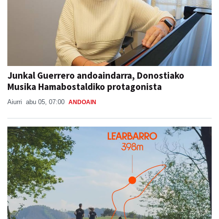
Junkal Guerrero andoaindarra, Donostiako
Musika Hamabostaldiko protagonista
Aiurri
abu 05, 07:00
ANDOAIN